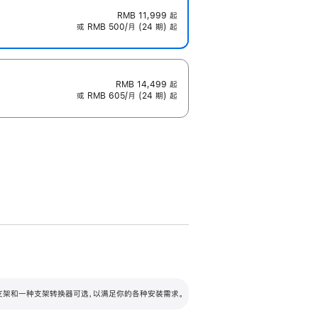
RMB 11,999
起
或 RMB 500/月 (24 期) 起
RMB 14,499
起
或 RMB 605/月 (24 期) 起
配可调倾斜度及高度的支架，额外增加 105
VESA 支架转换器
 有两种支架和一种支架转换器可选，以满足你的各种安装需求。
毫米的高度调节范围。
容的支架 (未随附)