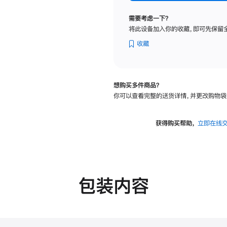
标
准
需要考虑一下？
玻
将此设备加入你的收藏，即可先保留
璃
面
收藏
板
-
可
想购买多件商品？
调
你可以查看完整的送货详情，并更改购物袋
倾
斜
度
获得购买帮助，
立即在线
及
高
度
的
支
包装内容
架
的
分
期
付