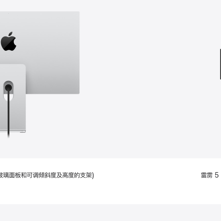
款
选
项)
配备标准玻璃面板和可调倾斜度及高度的支架)
雷雳 5 