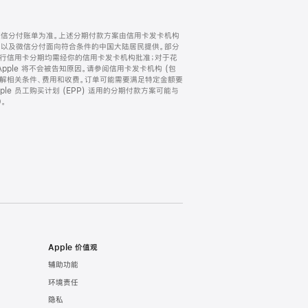
微信分付账单为准。上述分期付款方案由信用卡发卡机构
) 以及微信分付面向符合条件的中国大陆居民提供。部分
家。所有银行信用卡分期均需经你的信用卡发卡机构批准；对于花
ple 将不会被告知原因。请参阅信用卡发卡机构 (包
了解相关条件、费用和收费。订单可能需要满足特定金额要
e 员工购买计划 (EPP) 适用的分期付款方案可能与
。
Apple 价值观
辅助功能
环境责任
隐私