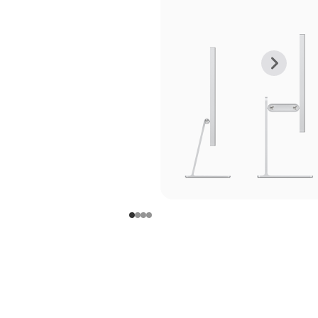
上
下
一
一
张
张
图
图
库
库
图
图
片
片
-
-
支
支
架
架