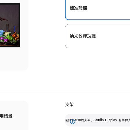
标准玻璃
纳米纹理玻璃
支架
用场景。
标配可调倾斜度的支架，提供 30 度的倾斜度
选
选择你合用的支架。
Studio Display
调节范围。
展