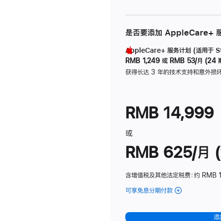
是否要添加 AppleCare+
AppleCare+ 服务计划 (适用于 Stu
RMB 1,249
或
RMB 53/月 (24 
获得长达 3 年的技术支持和意外损
RMB 14,999
或
RMB 625/月 (
含增值税及其他法定税费
：约 RMB 
可享免息分期付款
(Studio
Display
-
添