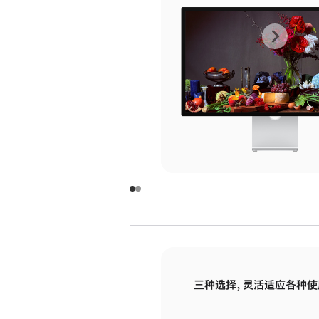
上
下
一
一
张
张
图
图
库
库
图
图
片
片
-
-
玻
玻
璃
璃
三种选择，灵活适应各种使
面
面
板
板