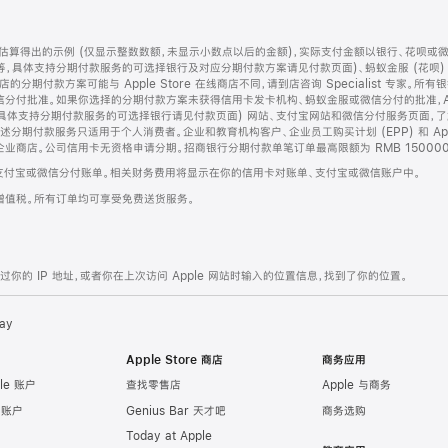
算得出的示例 (仅显示整数数额，未显示小数点以后的金额)，实际支付金额以银行、花呗或
等，具体支持分期付款服务的可选择银行及对应分期付款方案请见付款页面)、蚂蚁金服 (花呗
售店的分期付款方案可能与 Apple Store 在线商店不同，请到店咨询 Specialist 专
分付批准。如果你选择的分期付款方案未获得信用卡发卡机构、蚂蚁金服或微信分付的批准，Ap
具体支持分期付款服务的可选择银行请见付款页面) 网站、支付宝网站和微信分付服务页面，
期付款服务只适用于个人消费者。企业和教育机构客户、企业员工购买计划 (EPP) 和 Appl
企业商店。公司信用卡无资格申请分期。招商银行分期付款单笔订单最高限额为 RMB 150000
支付宝或微信分付账单。相关财务费用将显示在你的信用卡对账单、支付宝或微信账户中。
增值税。所有订单均可享受免费送货服务。
的 IP 地址，或者你在上次访问 Apple 网站时输入的位置信息，找到了你的位置。
ay
Apple Store 商店
商务应用
le 账户
查找零售店
Apple 与商务
e 账户
Genius Bar 天才吧
商务选购
Today at Apple