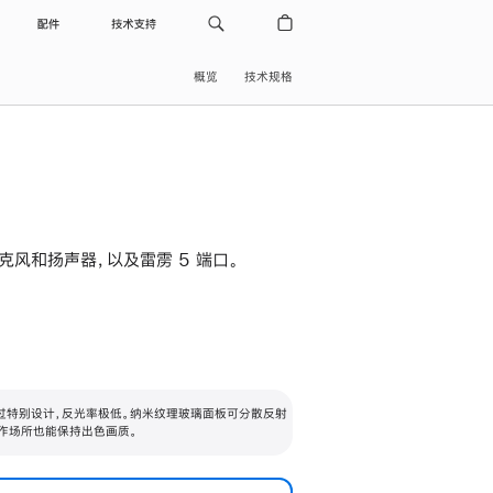
配件
技术支持
概览
技术规格
级麦克风和扬声器，以及雷雳 5 端口。
过特别设计，反光率极低。纳米纹理玻璃面板可分散反射
作场所也能保持出色画质。