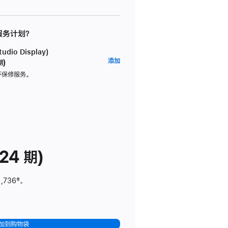
 服务计划？
dio Display)
AppleCare+
添加
期)
服
坏保修服务。
务
计
划
(适
用
于
24 期)
Studio
Display)
1,736
脚
‡。
注
加到购物袋