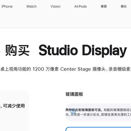
iPhone
Watch
Vision
AirPods
家居
娱乐
购买 Studio Display
桌上视角功能的 1200 万像素 Center Stage 摄像头、录音棚
玻璃面板
，可减少使用
纳米纹理玻璃面板可进一步减少反光，即使在
两种抗反射玻璃面板可选。
标配的玻璃面板经
。
有高亮光源的场所使用，也能保持出色画质。
展
光，从而进一步减少反光，即使在高亮光源的工
开