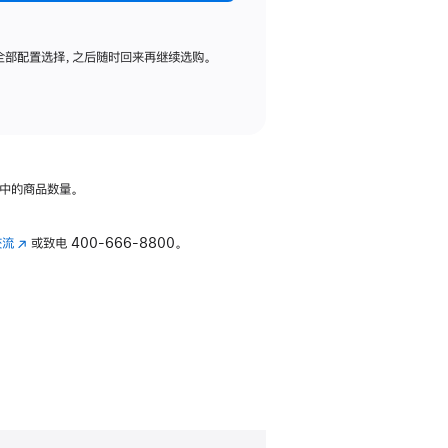
全部配置选择，之后随时回来再继续选购。
中的商品数量。
交流
(在
或致电
400-666-8800。
新
窗
口
中
打
开)