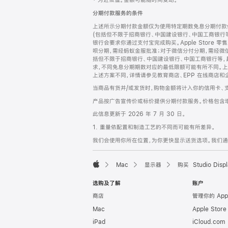
‡ 为近似值。金额可能随时间变动。
注
页
分期付款服务的条件
页
上述所示分期付款金额仅为使用特定期数免息分期付款估
脚
(包括但不限于招商银行、中国建设银行、中国工商银行
银行会要求你通过支付宝完成购买。Apple Store 零
呗分期，需经蚂蚁金服批准；对于微信分付分期，需经微信
括但不限于招商银行、中国建设银行、中国工商银行等，
求，不同免息分期期数对应的最低限额可能有所不同。上述分
上述方案不同，详情请参见教育商店、EPP 在线商店和
当商品有货并/或发货时，购物金额将计入你的信用卡、
产品按广告宣传价或标价提供分期付款服务。价格包含
此信息更新于 2026 年 7 月 30 日。
1. 重量依配置和制造工艺的不同而可能有所差异。
我们会使用你所在位置，为你更快显示送货选项。我们通过你
Mac
显示器
购买 Studio Displ
Apple
选购及了解
账户
商店
管理你的 App
Mac
Apple Stor
iPad
iCloud.com