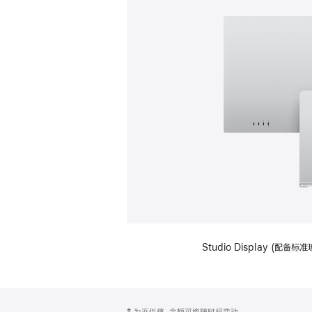
Studio Display (
网
脚