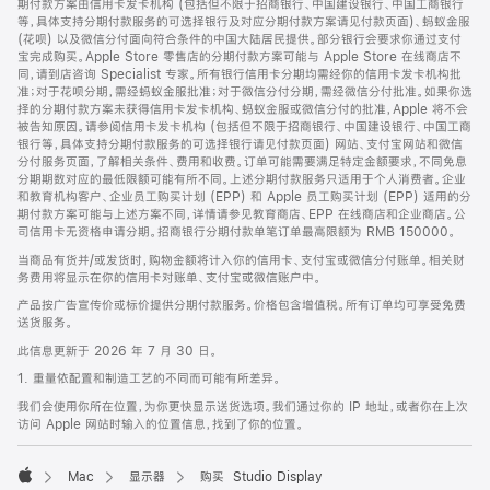
期付款方案由信用卡发卡机构 (包括但不限于招商银行、中国建设银行、中国工商银行
等，具体支持分期付款服务的可选择银行及对应分期付款方案请见付款页面)、蚂蚁金服
(花呗) 以及微信分付面向符合条件的中国大陆居民提供。部分银行会要求你通过支付
宝完成购买。Apple Store 零售店的分期付款方案可能与 Apple Store 在线商店不
同，请到店咨询 Specialist 专家。所有银行信用卡分期均需经你的信用卡发卡机构批
准；对于花呗分期，需经蚂蚁金服批准；对于微信分付分期，需经微信分付批准。如果你选
择的分期付款方案未获得信用卡发卡机构、蚂蚁金服或微信分付的批准，Apple 将不会
被告知原因。请参阅信用卡发卡机构 (包括但不限于招商银行、中国建设银行、中国工商
银行等，具体支持分期付款服务的可选择银行请见付款页面) 网站、支付宝网站和微信
分付服务页面，了解相关条件、费用和收费。订单可能需要满足特定金额要求，不同免息
分期期数对应的最低限额可能有所不同。上述分期付款服务只适用于个人消费者。企业
和教育机构客户、企业员工购买计划 (EPP) 和 Apple 员工购买计划 (EPP) 适用的分
期付款方案可能与上述方案不同，详情请参见教育商店、EPP 在线商店和企业商店。公
司信用卡无资格申请分期。招商银行分期付款单笔订单最高限额为 RMB 150000。
当商品有货并/或发货时，购物金额将计入你的信用卡、支付宝或微信分付账单。相关财
务费用将显示在你的信用卡对账单、支付宝或微信账户中。
产品按广告宣传价或标价提供分期付款服务。价格包含增值税。所有订单均可享受免费
送货服务。
此信息更新于 2026 年 7 月 30 日。
1. 重量依配置和制造工艺的不同而可能有所差异。
我们会使用你所在位置，为你更快显示送货选项。我们通过你的 IP 地址，或者你在上次
访问 Apple 网站时输入的位置信息，找到了你的位置。
Mac
显示器
购买 Studio Display