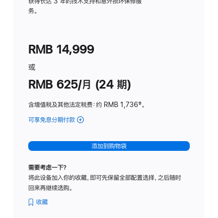
务
获得长达 3 年的技术支持和意外损坏保修服
务。
计
划
(适
RMB 14,999
用
于
或
Studio
RMB 625/月 (24 期)
Display
含增值税及其他法定税费
：约 RMB 1,736
脚
‡。
注
可享免息分期付款
(Studio
Display
-
添加到购物袋
标
准
需要考虑一下？
玻
将此设备加入你的收藏，即可先保留全部配置选择，之后随时
璃
回来再继续选购。
面
板
收藏
-