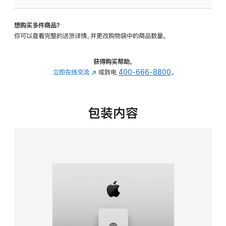
可
调
想购买多件商品？
倾
你可以查看完整的送货详情，并更改购物袋中的商品数量。
斜
度
及
获得购买帮助，
高
立即在线交流
(在
或致电
400-666-8800
。
度
新
的
窗
支
口
包装内容
架
中
的
打
分
开)
期
付
款
选
项)