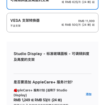
或 RMB 625/月 (24 期) 起
VESA 支架转换器
RMB 11,999
或 RMB 500/月 (24 期) 起
不含支架
Studio Display - 标准玻璃面板 - 可调倾斜度
及高度的支架
是否要添加 AppleCare+ 服务计划？
AppleCare+ 服务计划 (适用于 Studio
AppleC
添加
Display)
服
RMB 1,249
或
RMB 53/月 (24 期)