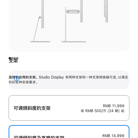
支架
选择你合用的支架。
Studio Display 有两种支架和一种支架转换器可选，以满足
展
你的各种安装需求。
开
RMB 11,999
可调倾斜度的支架
或 RMB 500/月 (24 期) 起
RMB 14,999
可调倾斜度及高‍度的支‍架