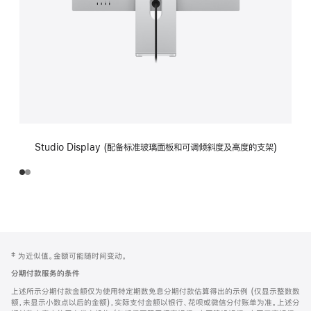
Studio Display (配备标准玻璃面板和可调倾斜度及高度的支架)
网
脚
‡ 为近似值。金额可能随时间变动。
注
页
分期付款服务的条件
页
上述所示分期付款金额仅为使用特定期数免息分期付款估算得出的示例 (仅显示整数数
脚
额，未显示小数点以后的金额)，实际支付金额以银行、花呗或微信分付账单为准。上述分