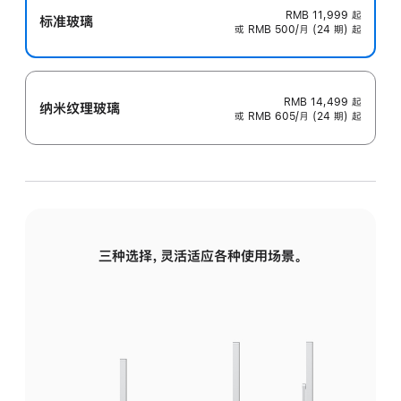
RMB 11,999
起
标准玻璃
或 RMB 500/月 (24 期) 起
RMB 14,499
起
纳米纹理玻璃
或 RMB 605/月 (24 期) 起
三种选择，灵活适应各种使用场景。
标