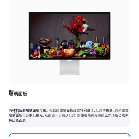
玻璃面板
两种抗反射玻璃面板可选。
标配的玻璃面板经过特别设计，反光率极低。纳米纹理
展
玻璃面板可分散反射光，从而进一步减少反光，即使在高亮光源的工作场所也能保
持出色画质。
开