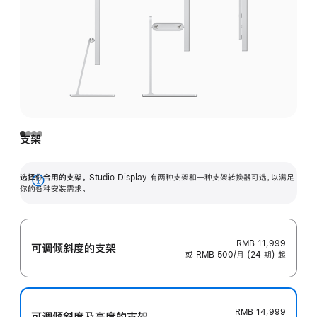
支架
选择你合用的支架。
Studio Display 有两种支架和一种支架转换器可选，以满足
展
你的各种安装需求。
开
RMB 11,999
可调倾斜度的支架
或 RMB 500/月 (24 期) 起
RMB 14,999
可调倾斜度及高‍度的支‍架