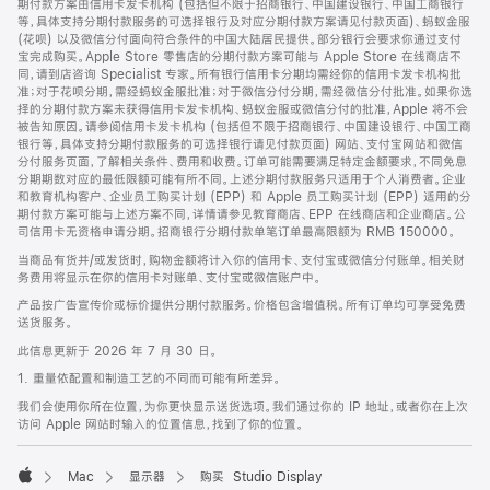
期付款方案由信用卡发卡机构 (包括但不限于招商银行、中国建设银行、中国工商银行
等，具体支持分期付款服务的可选择银行及对应分期付款方案请见付款页面)、蚂蚁金服
(花呗) 以及微信分付面向符合条件的中国大陆居民提供。部分银行会要求你通过支付
宝完成购买。Apple Store 零售店的分期付款方案可能与 Apple Store 在线商店不
同，请到店咨询 Specialist 专家。所有银行信用卡分期均需经你的信用卡发卡机构批
准；对于花呗分期，需经蚂蚁金服批准；对于微信分付分期，需经微信分付批准。如果你选
择的分期付款方案未获得信用卡发卡机构、蚂蚁金服或微信分付的批准，Apple 将不会
被告知原因。请参阅信用卡发卡机构 (包括但不限于招商银行、中国建设银行、中国工商
银行等，具体支持分期付款服务的可选择银行请见付款页面) 网站、支付宝网站和微信
分付服务页面，了解相关条件、费用和收费。订单可能需要满足特定金额要求，不同免息
分期期数对应的最低限额可能有所不同。上述分期付款服务只适用于个人消费者。企业
和教育机构客户、企业员工购买计划 (EPP) 和 Apple 员工购买计划 (EPP) 适用的分
期付款方案可能与上述方案不同，详情请参见教育商店、EPP 在线商店和企业商店。公
司信用卡无资格申请分期。招商银行分期付款单笔订单最高限额为 RMB 150000。
当商品有货并/或发货时，购物金额将计入你的信用卡、支付宝或微信分付账单。相关财
务费用将显示在你的信用卡对账单、支付宝或微信账户中。
产品按广告宣传价或标价提供分期付款服务。价格包含增值税。所有订单均可享受免费
送货服务。
此信息更新于 2026 年 7 月 30 日。
1. 重量依配置和制造工艺的不同而可能有所差异。
我们会使用你所在位置，为你更快显示送货选项。我们通过你的 IP 地址，或者你在上次
访问 Apple 网站时输入的位置信息，找到了你的位置。
Mac
显示器
购买 Studio Display