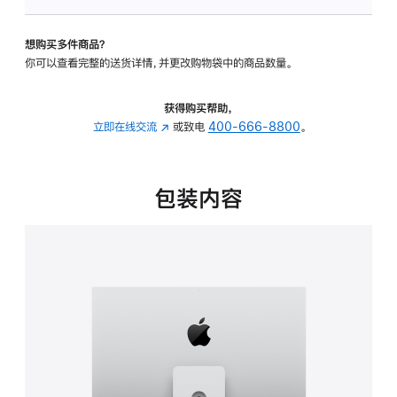
可
调
想购买多件商品？
倾
你可以查看完整的送货详情，并更改购物袋中的商品数量。
斜
度
及
获得购买帮助，
高
立即在线交流
(在
或致电
400-666-8800
。
度
新
的
窗
支
口
包装内容
架
中
的
打
分
开)
期
付
款
选
项)