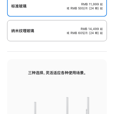
RMB 11,999
起
标准玻璃
或 RMB 500/月 (24 期) 起
RMB 14,499
起
纳米纹理玻璃
或 RMB 605/月 (24 期) 起
三种选择，灵活适应各种使用场景。
标