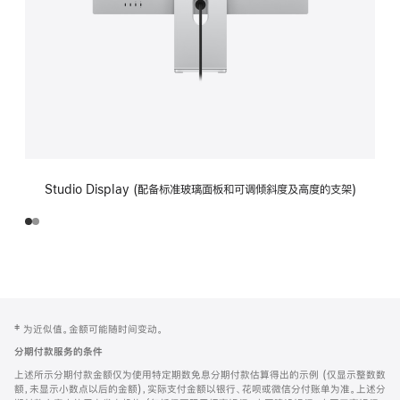
Studio Display (配备标准玻璃面板和可调倾斜度及高度的支架)
网
脚
‡ 为近似值。金额可能随时间变动。
注
页
分期付款服务的条件
页
上述所示分期付款金额仅为使用特定期数免息分期付款估算得出的示例 (仅显示整数数
脚
额，未显示小数点以后的金额)，实际支付金额以银行、花呗或微信分付账单为准。上述分