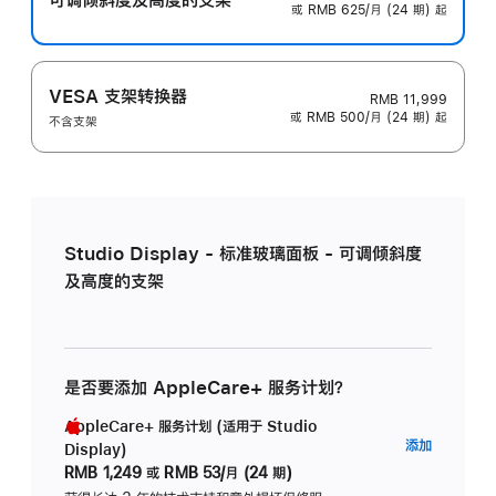
或 RMB 625/月 (24 期) 起
VESA 支架转换器
RMB 11,999
或 RMB 500/月 (24 期) 起
不含支架
Studio Display - 标准玻璃面板 - 可调倾斜度
及高度的支架
是否要添加 AppleCare+ 服务计划？
AppleCare+ 服务计划 (适用于 Studio
AppleC
添加
Display)
服
RMB 1,249
或
RMB 53/月 (24 期)