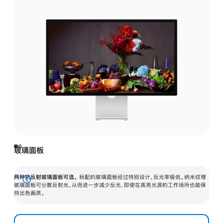
玻璃面板
两种抗反射玻璃面板可选。
标配的玻璃面板经过特别设计，反光率极低。纳米纹理
展
玻璃面板可分散反射光，从而进一步减少反光，即使在高亮光源的工作场所也能保
持出色画质。
开