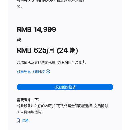
务
获得长达 3 年的技术支持和意外损坏保修服
务。
计
划
(适
RMB 14,999
用
于
或
Studio
RMB 625/月 (24 期)
Display
含增值税及其他法定税费
：约 RMB 1,736
脚
‡。
注
可享免息分期付款
(Studio
Display
-
添加到购物袋
标
准
需要考虑一下？
玻
将此设备加入你的收藏，即可先保留全部配置选择，之后随时
璃
回来再继续选购。
面
板
收藏
-