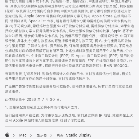
期付款方案由信用卡发卡机构 (包括但不限于招商银行、中国建设银行、中国工商银行
等，具体支持分期付款服务的可选择银行及对应分期付款方案请见付款页面)、蚂蚁金服
(花呗) 以及微信分付面向符合条件的中国大陆居民提供。部分银行会要求你通过支付
宝完成购买。Apple Store 零售店的分期付款方案可能与 Apple Store 在线商店不
同，请到店咨询 Specialist 专家。所有银行信用卡分期均需经你的信用卡发卡机构批
准；对于花呗分期，需经蚂蚁金服批准；对于微信分付分期，需经微信分付批准。如果你选
择的分期付款方案未获得信用卡发卡机构、蚂蚁金服或微信分付的批准，Apple 将不会
被告知原因。请参阅信用卡发卡机构 (包括但不限于招商银行、中国建设银行、中国工商
银行等，具体支持分期付款服务的可选择银行请见付款页面) 网站、支付宝网站和微信
分付服务页面，了解相关条件、费用和收费。订单可能需要满足特定金额要求，不同免息
分期期数对应的最低限额可能有所不同。上述分期付款服务只适用于个人消费者。企业
和教育机构客户、企业员工购买计划 (EPP) 和 Apple 员工购买计划 (EPP) 适用的分
期付款方案可能与上述方案不同，详情请参见教育商店、EPP 在线商店和企业商店。公
司信用卡无资格申请分期。招商银行分期付款单笔订单最高限额为 RMB 150000。
当商品有货并/或发货时，购物金额将计入你的信用卡、支付宝或微信分付账单。相关财
务费用将显示在你的信用卡对账单、支付宝或微信账户中。
产品按广告宣传价或标价提供分期付款服务。价格包含增值税。所有订单均可享受免费
送货服务。
此信息更新于 2026 年 7 月 30 日。
1. 重量依配置和制造工艺的不同而可能有所差异。
我们会使用你所在位置，为你更快显示送货选项。我们通过你的 IP 地址，或者你在上次
访问 Apple 网站时输入的位置信息，找到了你的位置。
Mac
显示器
购买 Studio Display