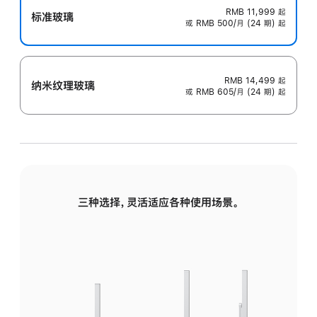
RMB 11,999
起
标准玻璃
或 RMB 500/月 (24 期) 起
RMB 14,499
起
纳米纹理玻璃
或 RMB 605/月 (24 期) 起
三种选择，灵活适应各种使用场景。
标