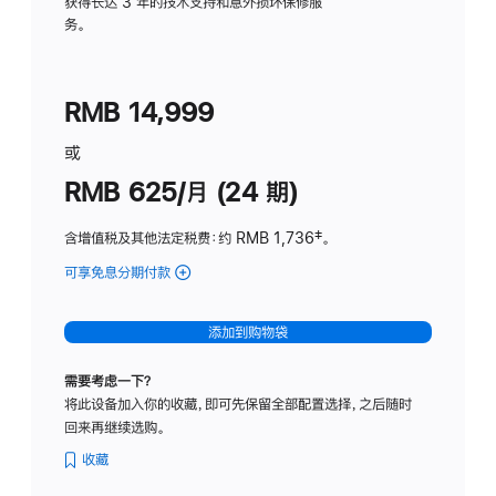
务
获得长达 3 年的技术支持和意外损坏保修服
务。
计
划
(适
RMB 14,999
用
于
或
Studio
RMB 625/月 (24 期)
Display
含增值税及其他法定税费
：约 RMB 1,736
脚
‡。
注
可享免息分期付款
(Studio
Display
-
添加到购物袋
标
准
需要考虑一下？
玻
将此设备加入你的收藏，即可先保留全部配置选择，之后随时
璃
回来再继续选购。
面
板
收藏
-