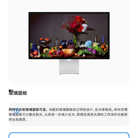
玻璃面板
两种抗反射玻璃面板可选。
标配的玻璃面板经过特别设计，反光率极低。纳米纹理
展
玻璃面板可分散反射光，从而进一步减少反光，即使在高亮光源的工作场所也能保
持出色画质。
开