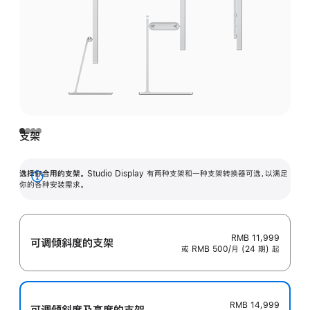
支架
选择你合用的支架。
Studio Display 有两种支架和一种支架转换器可选，以满足
展
你的各种安装需求。
开
RMB 11,999
可调倾斜度的支架
或 RMB 500/月 (24 期) 起
RMB 14,999
可调倾斜度及高‍度的支‍架