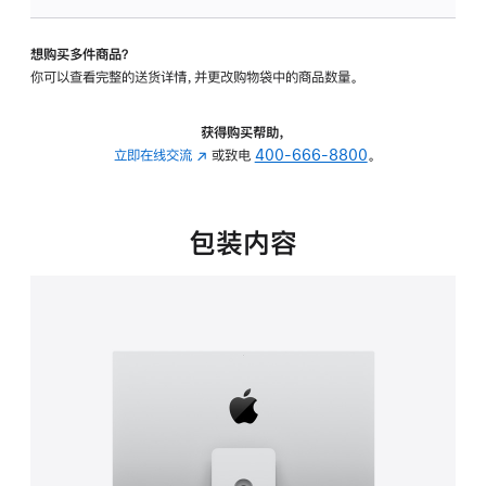
可
调
想购买多件商品？
倾
你可以查看完整的送货详情，并更改购物袋中的商品数量。
斜
度
及
获得购买帮助，
高
立即在线交流
(在
或致电
400-666-8800
。
度
新
的
窗
支
口
包装内容
架
中
的
打
分
开)
期
付
款
选
项)