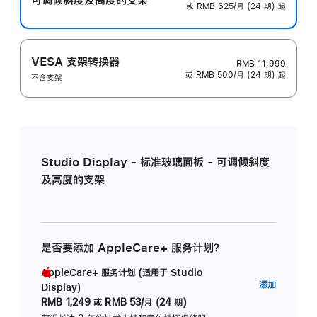
或 RMB 625/月 (24 期) 起
VESA 支架转换器
RMB 11,999
或 RMB 500/月 (24 期) 起
不含支架
Studio Display - 标准玻璃面板 - 可调倾斜度
及高度的支架
是否要添加 AppleCare+ 服务计划？
AppleCare+ 服务计划 (适用于 Studio
AppleC
添加
Display)
服
RMB 1,249
或
RMB 53/月 (24 期)