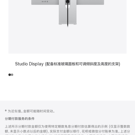
Studio Display (配备标准玻璃面板和可调倾斜度及高度的支架)
网
脚
‡ 为近似值。金额可能随时间变动。
注
页
分期付款服务的条件
页
上述所示分期付款金额仅为使用特定期数免息分期付款估算得出的示例 (仅显示整数数
脚
额，未显示小数点以后的金额)，实际支付金额以银行、花呗或微信分付账单为准。上述分