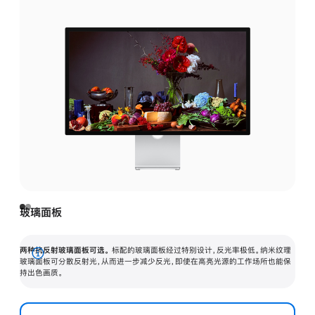
玻璃面板
两种抗反射玻璃面板可选。
标配的玻璃面板经过特别设计，反光率极低。纳米纹理
展
玻璃面板可分散反射光，从而进一步减少反光，即使在高亮光源的工作场所也能保
持出色画质。
开