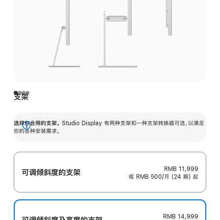
支架
选择你合用的支架。
Studio Display 有两种支架和一种支架转换器可选，以满足
展
你的各种安装需求。
开
RMB 11,999
可调倾斜度的支架
或 RMB 500/月 (24 期) 起
RMB 14,999
可调倾斜度及高‍度的支‍架