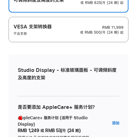
或 RMB 625/月 (24 期) 起
VESA 支架转换器
RMB 11,999
或 RMB 500/月 (24 期) 起
不含支架
Studio Display - 标准玻璃面板 - 可调倾斜度
及高度的支架
是否要添加 AppleCare+ 服务计划？
AppleCare+ 服务计划 (适用于 Studio
AppleC
添加
Display)
服
RMB 1,249
或
RMB 53/月 (24 期)