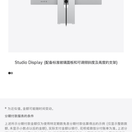
Studio Display (配备标准玻璃面板和可调倾斜度及高度的支架)
网
脚
‡ 为近似值。金额可能随时间变动。
注
页
分期付款服务的条件
页
上述所示分期付款金额仅为使用特定期数免息分期付款估算得出的示例 (仅显示整数数
脚
额，未显示小数点以后的金额)，实际支付金额以银行、花呗或微信分付账单为准。上述分