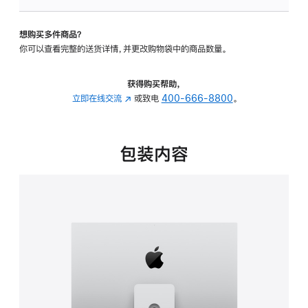
可
调
想购买多件商品？
倾
你可以查看完整的送货详情，并更改购物袋中的商品数量。
斜
度
及
获得购买帮助，
高
立即在线交流
(在
或致电
400-666-8800
。
度
新
的
窗
支
口
包装内容
架
中
的
打
分
开)
期
付
款
选
项)