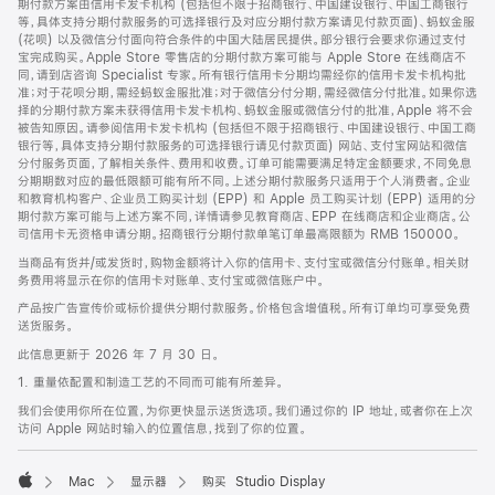
期付款方案由信用卡发卡机构 (包括但不限于招商银行、中国建设银行、中国工商银行
等，具体支持分期付款服务的可选择银行及对应分期付款方案请见付款页面)、蚂蚁金服
(花呗) 以及微信分付面向符合条件的中国大陆居民提供。部分银行会要求你通过支付
宝完成购买。Apple Store 零售店的分期付款方案可能与 Apple Store 在线商店不
同，请到店咨询 Specialist 专家。所有银行信用卡分期均需经你的信用卡发卡机构批
准；对于花呗分期，需经蚂蚁金服批准；对于微信分付分期，需经微信分付批准。如果你选
择的分期付款方案未获得信用卡发卡机构、蚂蚁金服或微信分付的批准，Apple 将不会
被告知原因。请参阅信用卡发卡机构 (包括但不限于招商银行、中国建设银行、中国工商
银行等，具体支持分期付款服务的可选择银行请见付款页面) 网站、支付宝网站和微信
分付服务页面，了解相关条件、费用和收费。订单可能需要满足特定金额要求，不同免息
分期期数对应的最低限额可能有所不同。上述分期付款服务只适用于个人消费者。企业
和教育机构客户、企业员工购买计划 (EPP) 和 Apple 员工购买计划 (EPP) 适用的分
期付款方案可能与上述方案不同，详情请参见教育商店、EPP 在线商店和企业商店。公
司信用卡无资格申请分期。招商银行分期付款单笔订单最高限额为 RMB 150000。
当商品有货并/或发货时，购物金额将计入你的信用卡、支付宝或微信分付账单。相关财
务费用将显示在你的信用卡对账单、支付宝或微信账户中。
产品按广告宣传价或标价提供分期付款服务。价格包含增值税。所有订单均可享受免费
送货服务。
此信息更新于 2026 年 7 月 30 日。
1. 重量依配置和制造工艺的不同而可能有所差异。
我们会使用你所在位置，为你更快显示送货选项。我们通过你的 IP 地址，或者你在上次
访问 Apple 网站时输入的位置信息，找到了你的位置。
Mac
显示器
购买 Studio Display