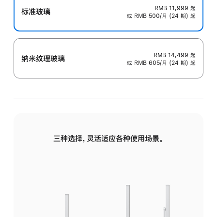
RMB 11,999
起
标准玻璃
或 RMB 500/月 (24 期) 起
RMB 14,499
起
纳米纹理玻璃
或 RMB 605/月 (24 期) 起
三种选择，灵活适应各种使用场景。
标