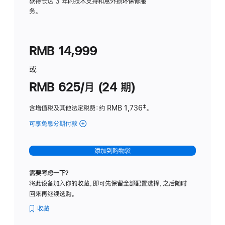
务
获得长达 3 年的技术支持和意外损坏保修服
务。
计
划
(适
RMB 14,999
用
于
或
Studio
RMB 625/月 (24 期)
Display
含增值税及其他法定税费
：约 RMB 1,736
脚
‡。
注
可享免息分期付款
(Studio
Display
-
添加到购物袋
标
准
需要考虑一下？
玻
将此设备加入你的收藏，即可先保留全部配置选择，之后随时
璃
回来再继续选购。
面
板
收藏
-