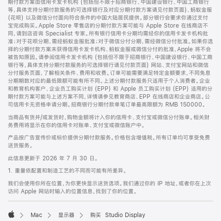
期付款方案由信用卡发卡机构 (包括但不限于招商银行、中国建设银行、中国工商银行
等，具体支持分期付款服务的可选择银行及对应分期付款方案请见付款页面)、蚂蚁金服
(花呗) 以及微信分付面向符合条件的中国大陆居民提供。部分银行会要求你通过支付
宝完成购买。Apple Store 零售店的分期付款方案可能与 Apple Store 在线商店不
同，请到店咨询 Specialist 专家。所有银行信用卡分期均需经你的信用卡发卡机构批
准；对于花呗分期，需经蚂蚁金服批准；对于微信分付分期，需经微信分付批准。如果你选
择的分期付款方案未获得信用卡发卡机构、蚂蚁金服或微信分付的批准，Apple 将不会
被告知原因。请参阅信用卡发卡机构 (包括但不限于招商银行、中国建设银行、中国工商
银行等，具体支持分期付款服务的可选择银行请见付款页面) 网站、支付宝网站和微信
分付服务页面，了解相关条件、费用和收费。订单可能需要满足特定金额要求，不同免息
分期期数对应的最低限额可能有所不同。上述分期付款服务只适用于个人消费者。企业
和教育机构客户、企业员工购买计划 (EPP) 和 Apple 员工购买计划 (EPP) 适用的分
期付款方案可能与上述方案不同，详情请参见教育商店、EPP 在线商店和企业商店。公
司信用卡无资格申请分期。招商银行分期付款单笔订单最高限额为 RMB 150000。
当商品有货并/或发货时，购物金额将计入你的信用卡、支付宝或微信分付账单。相关财
务费用将显示在你的信用卡对账单、支付宝或微信账户中。
产品按广告宣传价或标价提供分期付款服务。价格包含增值税。所有订单均可享受免费
送货服务。
此信息更新于 2026 年 7 月 30 日。
1. 重量依配置和制造工艺的不同而可能有所差异。
我们会使用你所在位置，为你更快显示送货选项。我们通过你的 IP 地址，或者你在上次
访问 Apple 网站时输入的位置信息，找到了你的位置。
Mac
显示器
购买 Studio Display