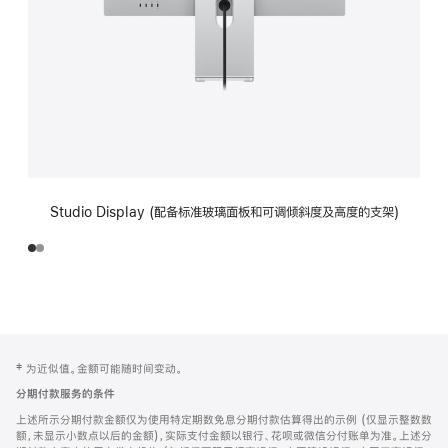
Studio Display (配备标准玻璃面板和可调倾斜度及高度的支架)
网
脚
‡ 为近似值。金额可能随时间变动。
注
页
分期付款服务的条件
页
上述所示分期付款金额仅为使用特定期数免息分期付款估算得出的示例 (仅显示整数数
脚
额，未显示小数点以后的金额)，实际支付金额以银行、花呗或微信分付账单为准。上述分