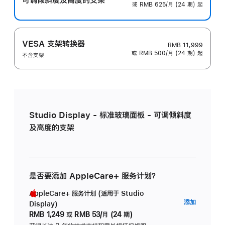
或 RMB 625/月 (24 期) 起
VESA 支架转换器
RMB 11,999
或 RMB 500/月 (24 期) 起
不含支架
Studio Display - 标准玻璃面板 - 可调倾斜度
及高度的支架
是否要添加 AppleCare+ 服务计划？
AppleCare+ 服务计划 (适用于 Studio
AppleC
添加
Display)
服
RMB 1,249
或
RMB 53/月 (24 期)