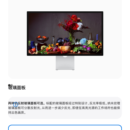
玻璃面板
两种抗反射玻璃面板可选。
标配的玻璃面板经过特别设计，反光率极低。纳米纹理
展
玻璃面板可分散反射光，从而进一步减少反光，即使在高亮光源的工作场所也能保
持出色画质。
开