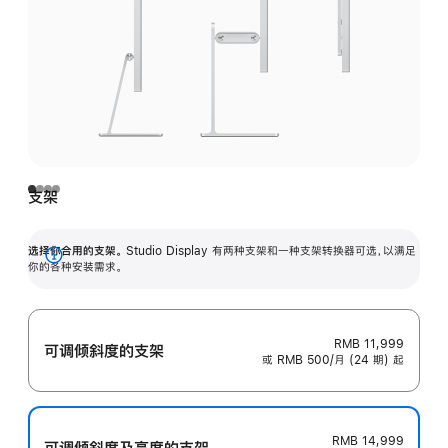
支架
选择你合用的支架。
Studio Display 有两种支架和一种支架转换器可选，以满足
展
你的各种安装需求。
开
RMB 11,999
可调倾斜度的支架
或 RMB 500/月 (24 期) 起
RMB 14,999
可调倾斜度及高‍度的支‍架