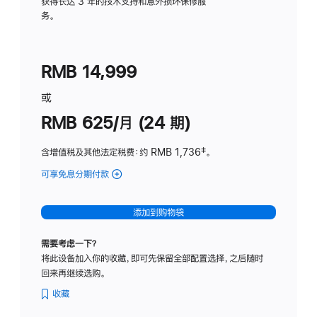
务
获得长达 3 年的技术支持和意外损坏保修服
务。
计
划
(适
RMB 14,999
用
于
或
Studio
RMB 625/月 (24 期)
Display
含增值税及其他法定税费
：约 RMB 1,736
脚
‡。
注
可享免息分期付款
(Studio
Display
-
添加到购物袋
标
准
需要考虑一下？
玻
将此设备加入你的收藏，即可先保留全部配置选择，之后随时
璃
回来再继续选购。
面
板
收藏
-