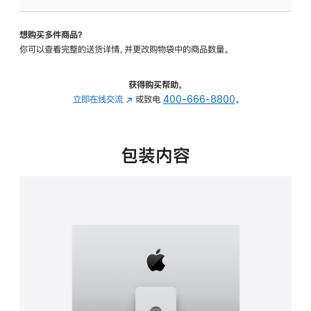
可
调
想购买多件商品？
倾
你可以查看完整的送货详情，并更改购物袋中的商品数量。
斜
度
及
获得购买帮助，
高
立即在线交流
(在
或致电
400-666-8800
。
度
新
的
窗
支
口
包装内容
架
中
的
打
分
开)
期
付
款
选
项)