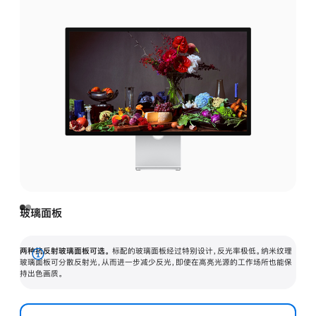
玻璃面板
两种抗反射玻璃面板可选。
标配的玻璃面板经过特别设计，反光率极低。纳米纹理
展
玻璃面板可分散反射光，从而进一步减少反光，即使在高亮光源的工作场所也能保
持出色画质。
开