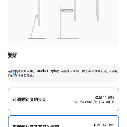
支架
选择你合用的支架。
Studio Display 有两种支架和一种支架转换器可选，以满足
展
你的各种安装需求。
开
RMB 11,999
可调倾斜度的支架
或 RMB 500/月 (24 期) 起
RMB 14,999
可调倾斜度及高‍度的支‍架