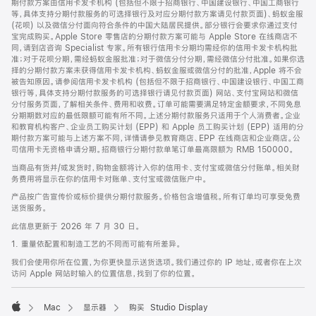
期付款方案由信用卡发卡机构 (包括但不限于招商银行、中国建设银行、中国工商银行
等，具体支持分期付款服务的可选择银行及对应分期付款方案请见付款页面)、蚂蚁金服
(花呗) 以及微信分付面向符合条件的中国大陆居民提供。部分银行会要求你通过支付
宝完成购买。Apple Store 零售店的分期付款方案可能与 Apple Store 在线商店不
同，请到店咨询 Specialist 专家。所有银行信用卡分期均需经你的信用卡发卡机构批
准；对于花呗分期，需经蚂蚁金服批准；对于微信分付分期，需经微信分付批准。如果你选
择的分期付款方案未获得信用卡发卡机构、蚂蚁金服或微信分付的批准，Apple 将不会
被告知原因。请参阅信用卡发卡机构 (包括但不限于招商银行、中国建设银行、中国工商
银行等，具体支持分期付款服务的可选择银行请见付款页面) 网站、支付宝网站和微信
分付服务页面，了解相关条件、费用和收费。订单可能需要满足特定金额要求，不同免息
分期期数对应的最低限额可能有所不同。上述分期付款服务只适用于个人消费者。企业
和教育机构客户、企业员工购买计划 (EPP) 和 Apple 员工购买计划 (EPP) 适用的分
期付款方案可能与上述方案不同，详情请参见教育商店、EPP 在线商店和企业商店。公
司信用卡无资格申请分期。招商银行分期付款单笔订单最高限额为 RMB 150000。
当商品有货并/或发货时，购物金额将计入你的信用卡、支付宝或微信分付账单。相关财
务费用将显示在你的信用卡对账单、支付宝或微信账户中。
产品按广告宣传价或标价提供分期付款服务。价格包含增值税。所有订单均可享受免费
送货服务。
此信息更新于 2026 年 7 月 30 日。
1. 重量依配置和制造工艺的不同而可能有所差异。
我们会使用你所在位置，为你更快显示送货选项。我们通过你的 IP 地址，或者你在上次
访问 Apple 网站时输入的位置信息，找到了你的位置。
Mac
显示器
购买 Studio Display