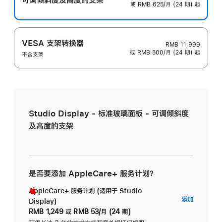
或 RMB 625/月 (24 期) 起
VESA 支架转换器
RMB 11,999
或 RMB 500/月 (24 期) 起
不含支架
Studio Display - 标准玻璃面板 - 可调倾斜度
及高度的支架
是否要添加 AppleCare+ 服务计划？
AppleCare+ 服务计划 (适用于 Studio
AppleC
添加
Display)
服
RMB 1,249
或
RMB 53/月 (24 期)