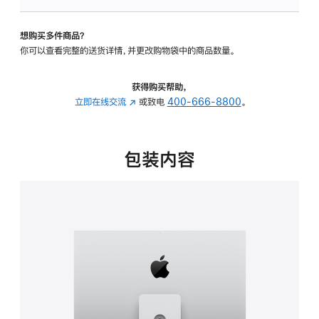
可
调
想购买多件商品？
倾
你可以查看完整的送货详情，并更改购物袋中的商品数量。
斜
度
及
获得购买帮助，
高
立即在线交流
(在
或致电
400-666-8800
。
度
新
的
窗
支
口
包装内容
架
中
的
打
分
开)
期
付
款
选
项)