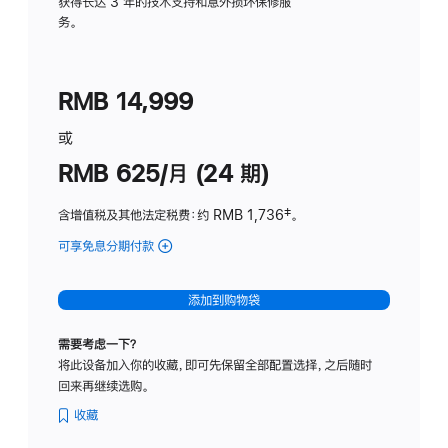
务
获得长达 3 年的技术支持和意外损坏保修服
务。
计
划
(适
RMB 14,999
用
于
或
Studio
RMB 625/月 (24 期)
Display
含增值税及其他法定税费
：约 RMB 1,736
脚
‡。
注
可享免息分期付款
(Studio
Display
-
添加到购物袋
标
准
需要考虑一下？
玻
将此设备加入你的收藏，即可先保留全部配置选择，之后随时
璃
回来再继续选购。
面
板
收藏
-