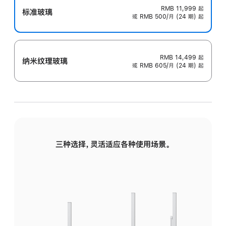
RMB 11,999
起
标准玻璃
或 RMB 500/月 (24 期) 起
RMB 14,499
起
纳米纹理玻璃
或 RMB 605/月 (24 期) 起
三种选择，灵活适应各种使用场景。
标