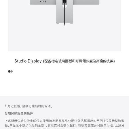
Studio Display (配备标准玻璃面板和可调倾斜度及高度的支架)
网
脚
‡ 为近似值。金额可能随时间变动。
注
页
分期付款服务的条件
页
上述所示分期付款金额仅为使用特定期数免息分期付款估算得出的示例 (仅显示整数数
脚
额，未显示小数点以后的金额)，实际支付金额以银行、花呗或微信分付账单为准。上述分