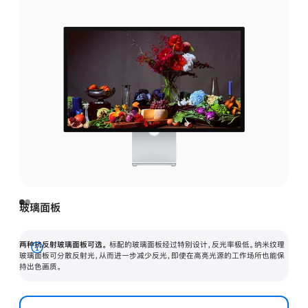
玻璃面板
两种抗反射玻璃面板可选。
标配的玻璃面板经过特别设计，反光率极低。纳米纹理
展
玻璃面板可分散反射光，从而进一步减少反光，即使在高亮光源的工作场所也能保
持出色画质。
开