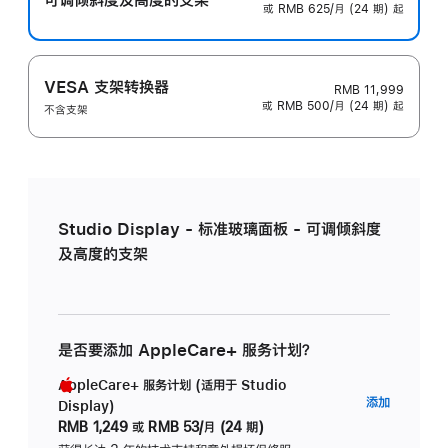
或 RMB 625/月 (24 期) 起
VESA 支架转换器
RMB 11,999
或 RMB 500/月 (24 期) 起
不含支架
Studio Display - 标准玻璃面板 - 可调倾斜度
及高度的支架
是否要添加 AppleCare+ 服务计划？
AppleCare+ 服务计划 (适用于 Studio
AppleC
添加
Display)
服
RMB 1,249
或
RMB 53/月 (24 期)