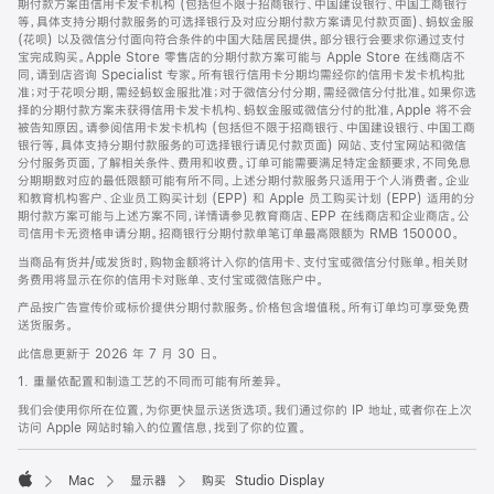
期付款方案由信用卡发卡机构 (包括但不限于招商银行、中国建设银行、中国工商银行
等，具体支持分期付款服务的可选择银行及对应分期付款方案请见付款页面)、蚂蚁金服
(花呗) 以及微信分付面向符合条件的中国大陆居民提供。部分银行会要求你通过支付
宝完成购买。Apple Store 零售店的分期付款方案可能与 Apple Store 在线商店不
同，请到店咨询 Specialist 专家。所有银行信用卡分期均需经你的信用卡发卡机构批
准；对于花呗分期，需经蚂蚁金服批准；对于微信分付分期，需经微信分付批准。如果你选
择的分期付款方案未获得信用卡发卡机构、蚂蚁金服或微信分付的批准，Apple 将不会
被告知原因。请参阅信用卡发卡机构 (包括但不限于招商银行、中国建设银行、中国工商
银行等，具体支持分期付款服务的可选择银行请见付款页面) 网站、支付宝网站和微信
分付服务页面，了解相关条件、费用和收费。订单可能需要满足特定金额要求，不同免息
分期期数对应的最低限额可能有所不同。上述分期付款服务只适用于个人消费者。企业
和教育机构客户、企业员工购买计划 (EPP) 和 Apple 员工购买计划 (EPP) 适用的分
期付款方案可能与上述方案不同，详情请参见教育商店、EPP 在线商店和企业商店。公
司信用卡无资格申请分期。招商银行分期付款单笔订单最高限额为 RMB 150000。
当商品有货并/或发货时，购物金额将计入你的信用卡、支付宝或微信分付账单。相关财
务费用将显示在你的信用卡对账单、支付宝或微信账户中。
产品按广告宣传价或标价提供分期付款服务。价格包含增值税。所有订单均可享受免费
送货服务。
此信息更新于 2026 年 7 月 30 日。
1. 重量依配置和制造工艺的不同而可能有所差异。
我们会使用你所在位置，为你更快显示送货选项。我们通过你的 IP 地址，或者你在上次
访问 Apple 网站时输入的位置信息，找到了你的位置。
Mac
显示器
购买 Studio Display