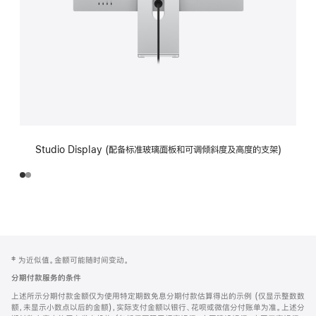
Studio Display (配备标准玻璃面板和可调倾斜度及高度的支架)
网
脚
‡ 为近似值。金额可能随时间变动。
注
页
分期付款服务的条件
页
上述所示分期付款金额仅为使用特定期数免息分期付款估算得出的示例 (仅显示整数数
脚
额，未显示小数点以后的金额)，实际支付金额以银行、花呗或微信分付账单为准。上述分