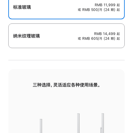
RMB 11,999
起
标准玻璃
或 RMB 500/月 (24 期) 起
RMB 14,499
起
纳米纹理玻璃
或 RMB 605/月 (24 期) 起
三种选择，灵活适应各种使用场景。
标