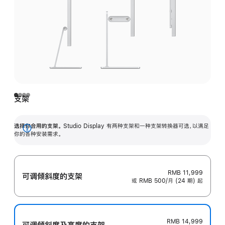
支架
选择你合用的支架。
Studio Display 有两种支架和一种支架转换器可选，以满足
展
你的各种安装需求。
开
RMB 11,999
可调倾斜度的支架
或 RMB 500/月 (24 期) 起
RMB 14,999
可调倾斜度及高‍度的支‍架