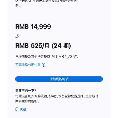
务
获得长达 3 年的技术支持和意外损坏保修服
务。
计
划
(适
RMB 14,999
用
于
或
Studio
RMB 625/月 (24 期)
Display
含增值税及其他法定税费
：约 RMB 1,736
脚
‡。
注
可享免息分期付款
(Studio
Display
-
添加到购物袋
标
准
需要考虑一下？
玻
将此设备加入你的收藏，即可先保留全部配置选择，之后随时
璃
回来再继续选购。
面
板
收藏
-