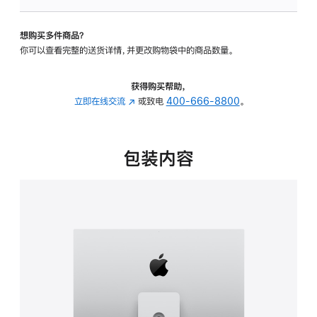
可
调
想购买多件商品？
倾
你可以查看完整的送货详情，并更改购物袋中的商品数量。
斜
度
及
获得购买帮助，
高
立即在线交流
(在
或致电
400-666-8800
。
度
新
的
窗
支
口
包装内容
架
中
的
打
分
开)
期
付
款
选
项)