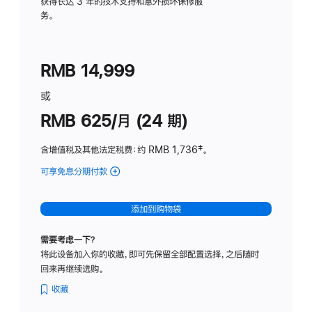
务
获得长达 3 年的技术支持和意外损坏保修服
务。
计
划
(适
RMB 14,999
用
于
或
Studio
RMB 625/月 (24 期)
Display
含增值税及其他法定税费
：约 RMB 1,736
脚
‡。
注
可享免息分期付款
(Studio
Display
-
添加到购物袋
标
准
需要考虑一下？
玻
将此设备加入你的收藏，即可先保留全部配置选择，之后随时
璃
回来再继续选购。
面
板
收藏
-