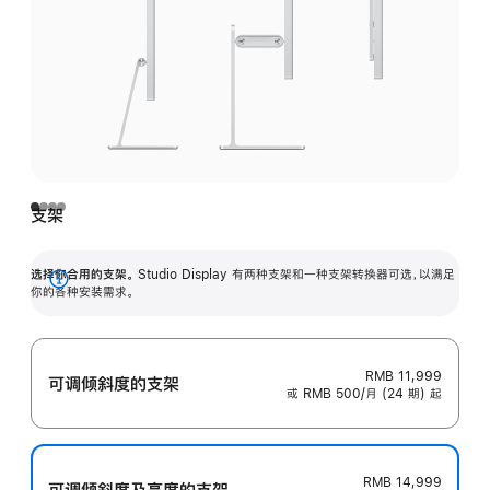
支架
选择你合用的支架。
Studio Display 有两种支架和一种支架转换器可选，以满足
展
你的各种安装需求。
开
RMB 11,999
可调倾斜度的支架
或 RMB 500/月 (24 期) 起
RMB 14,999
可调倾斜度及高‍度的支‍架