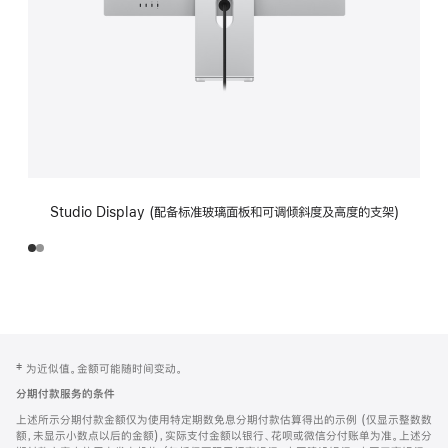
Studio Display (配备标准玻璃面板和可调倾斜度及高度的支架)
网
脚
‡ 为近似值。金额可能随时间变动。
注
页
分期付款服务的条件
页
上述所示分期付款金额仅为使用特定期数免息分期付款估算得出的示例 (仅显示整数数
脚
额，未显示小数点以后的金额)，实际支付金额以银行、花呗或微信分付账单为准。上述分