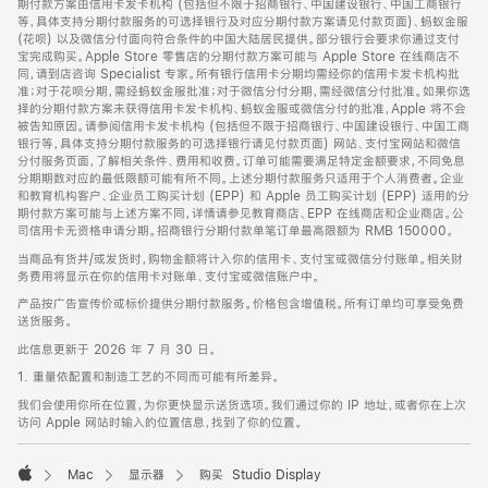
期付款方案由信用卡发卡机构 (包括但不限于招商银行、中国建设银行、中国工商银行
等，具体支持分期付款服务的可选择银行及对应分期付款方案请见付款页面)、蚂蚁金服
(花呗) 以及微信分付面向符合条件的中国大陆居民提供。部分银行会要求你通过支付
宝完成购买。Apple Store 零售店的分期付款方案可能与 Apple Store 在线商店不
同，请到店咨询 Specialist 专家。所有银行信用卡分期均需经你的信用卡发卡机构批
准；对于花呗分期，需经蚂蚁金服批准；对于微信分付分期，需经微信分付批准。如果你选
择的分期付款方案未获得信用卡发卡机构、蚂蚁金服或微信分付的批准，Apple 将不会
被告知原因。请参阅信用卡发卡机构 (包括但不限于招商银行、中国建设银行、中国工商
银行等，具体支持分期付款服务的可选择银行请见付款页面) 网站、支付宝网站和微信
分付服务页面，了解相关条件、费用和收费。订单可能需要满足特定金额要求，不同免息
分期期数对应的最低限额可能有所不同。上述分期付款服务只适用于个人消费者。企业
和教育机构客户、企业员工购买计划 (EPP) 和 Apple 员工购买计划 (EPP) 适用的分
期付款方案可能与上述方案不同，详情请参见教育商店、EPP 在线商店和企业商店。公
司信用卡无资格申请分期。招商银行分期付款单笔订单最高限额为 RMB 150000。
当商品有货并/或发货时，购物金额将计入你的信用卡、支付宝或微信分付账单。相关财
务费用将显示在你的信用卡对账单、支付宝或微信账户中。
产品按广告宣传价或标价提供分期付款服务。价格包含增值税。所有订单均可享受免费
送货服务。
此信息更新于 2026 年 7 月 30 日。
1. 重量依配置和制造工艺的不同而可能有所差异。
我们会使用你所在位置，为你更快显示送货选项。我们通过你的 IP 地址，或者你在上次
访问 Apple 网站时输入的位置信息，找到了你的位置。
Mac
显示器
购买 Studio Display