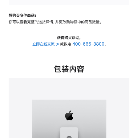
可
调
想购买多件商品？
倾
你可以查看完整的送货详情，并更改购物袋中的商品数量。
斜
度
及
获得购买帮助，
高
立即在线交流
(在
或致电
400-666-8800
。
度
新
的
窗
支
口
包装内容
架
中
的
打
分
开)
期
付
款
选
项)