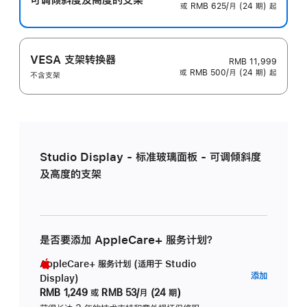
或 RMB 625/月 (24 期) 起
VESA 支架转换器
RMB 11,999
或 RMB 500/月 (24 期) 起
不含支架
Studio Display - 标准玻璃面板 - 可调倾斜度
及高度的支架
是否要添加 AppleCare+ 服务计划？
AppleCare+ 服务计划 (适用于 Studio
AppleC
添加
Display)
服
RMB 1,249
或
RMB 53/月 (24 期)