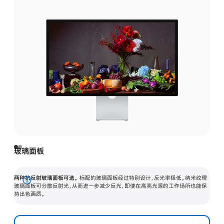
玻璃面板
两种抗反射玻璃面板可选。
标配的玻璃面板经过特别设计，反光率极低。纳米纹理
展
玻璃面板可分散反射光，从而进一步减少反光，即使在高亮光源的工作场所也能保
持出色画质。
开