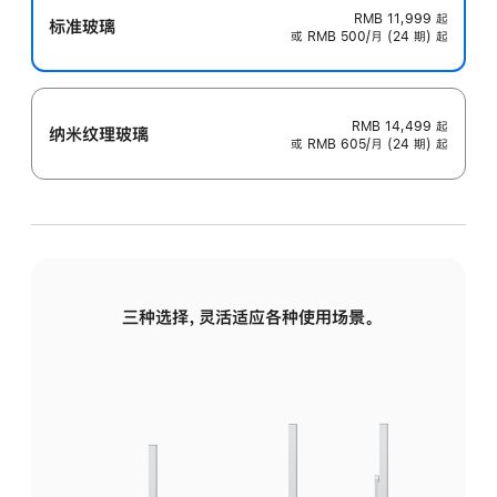
RMB 11,999
起
标准玻璃
或 RMB 500/月 (24 期) 起
RMB 14,499
起
纳米纹理玻璃
或 RMB 605/月 (24 期) 起
三种选择，灵活适应各种使用场景。
标