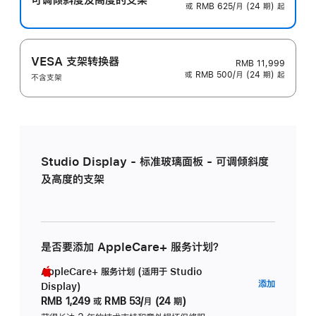
或 RMB 625/月 (24 期) 起
VESA 支架转换器
RMB 11,999
或 RMB 500/月 (24 期) 起
不含支架
Studio Display - 标准玻璃面板 - 可调倾斜度
及高度的支架
是否要添加 AppleCare+ 服务计划？
AppleCare+ 服务计划 (适用于 Studio
AppleC
添加
Display)
服
RMB 1,249
或
RMB 53/月 (24 期)