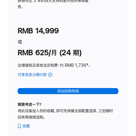
务
获得长达 3 年的技术支持和意外损坏保修服
务。
计
划
(适
RMB 14,999
用
于
或
Studio
RMB 625/月 (24 期)
Display
含增值税及其他法定税费
：约 RMB 1,736
脚
‡。
注
可享免息分期付款
(Studio
Display
-
添加到购物袋
标
准
需要考虑一下？
玻
将此设备加入你的收藏，即可先保留全部配置选择，之后随时
璃
回来再继续选购。
面
板
收藏
-