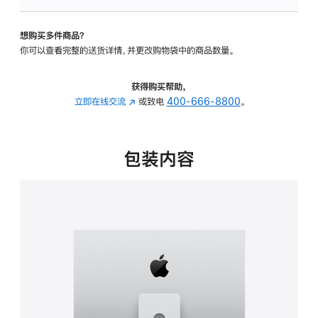
可
调
想购买多件商品？
倾
你可以查看完整的送货详情，并更改购物袋中的商品数量。
斜
度
及
获得购买帮助，
高
立即在线交流
(在
或致电
400-666-8800
。
度
新
的
窗
支
口
包装内容
架
中
的
打
分
开)
期
付
款
选
项)