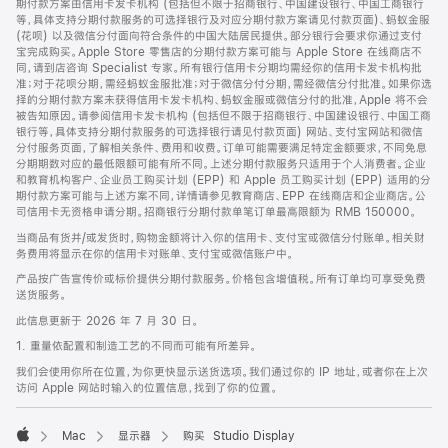
期付款方案由信用卡发卡机构 (包括但不限于招商银行、中国建设银行、中国工商银行
等，具体支持分期付款服务的可选择银行及对应分期付款方案请见付款页面)、蚂蚁金服
(花呗) 以及微信分付面向符合条件的中国大陆居民提供。部分银行会要求你通过支付
宝完成购买。Apple Store 零售店的分期付款方案可能与 Apple Store 在线商店不
同，请到店咨询 Specialist 专家。所有银行信用卡分期均需经你的信用卡发卡机构批
准；对于花呗分期，需经蚂蚁金服批准；对于微信分付分期，需经微信分付批准。如果你选
择的分期付款方案未获得信用卡发卡机构、蚂蚁金服或微信分付的批准，Apple 将不会
被告知原因。请参阅信用卡发卡机构 (包括但不限于招商银行、中国建设银行、中国工商
银行等，具体支持分期付款服务的可选择银行请见付款页面) 网站、支付宝网站和微信
分付服务页面，了解相关条件、费用和收费。订单可能需要满足特定金额要求，不同免息
分期期数对应的最低限额可能有所不同。上述分期付款服务只适用于个人消费者。企业
和教育机构客户、企业员工购买计划 (EPP) 和 Apple 员工购买计划 (EPP) 适用的分
期付款方案可能与上述方案不同，详情请参见教育商店、EPP 在线商店和企业商店。公
司信用卡无资格申请分期。招商银行分期付款单笔订单最高限额为 RMB 150000。
当商品有货并/或发货时，购物金额将计入你的信用卡、支付宝或微信分付账单。相关财
务费用将显示在你的信用卡对账单、支付宝或微信账户中。
产品按广告宣传价或标价提供分期付款服务。价格包含增值税。所有订单均可享受免费
送货服务。
此信息更新于 2026 年 7 月 30 日。
1. 重量依配置和制造工艺的不同而可能有所差异。
我们会使用你所在位置，为你更快显示送货选项。我们通过你的 IP 地址，或者你在上次
访问 Apple 网站时输入的位置信息，找到了你的位置。
Mac
显示器
购买 Studio Display