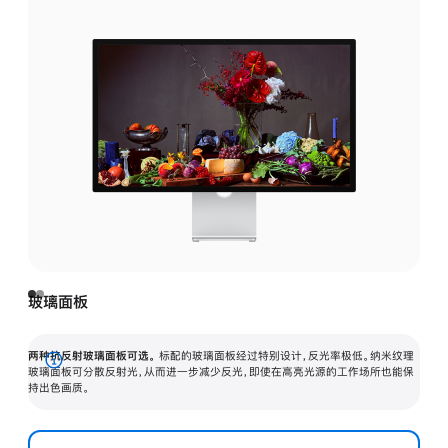
玻璃面板
两种抗反射玻璃面板可选。
标配的玻璃面板经过特别设计，反光率极低。纳米纹理
展
玻璃面板可分散反射光，从而进一步减少反光，即使在高亮光源的工作场所也能保
持出色画质。
开