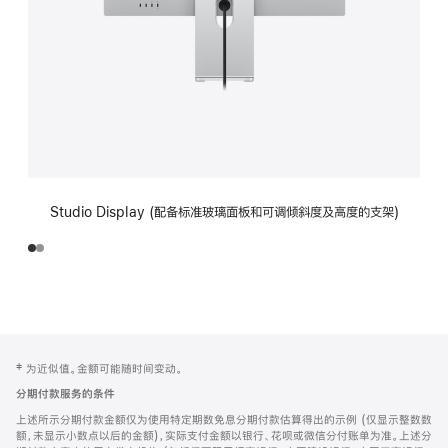
Studio Display (配备标准玻璃面板和可调倾斜度及高度的支架)
网
脚
‡ 为近似值。金额可能随时间变动。
注
页
分期付款服务的条件
页
上述所示分期付款金额仅为使用特定期数免息分期付款估算得出的示例 (仅显示整数数
脚
额，未显示小数点以后的金额)，实际支付金额以银行、花呗或微信分付账单为准。上述分