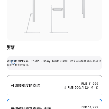
支架
选择你合用的支架。
Studio Display 有两种支架和一种支架转换器可选，以满足
展
你的各种安装需求。
开
RMB 11,999
可调倾斜度的支架
或 RMB 500/月 (24 期) 起
RMB 14,999
可调倾斜度及高‍度的支‍架