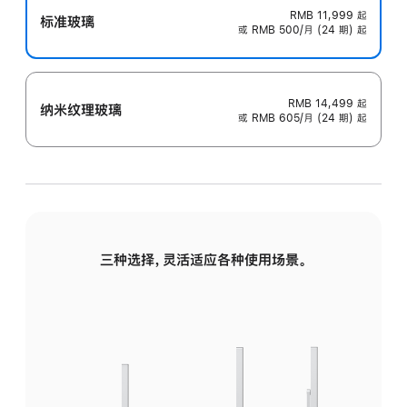
RMB 11,999
起
标准玻璃
或 RMB 500/月 (24 期) 起
RMB 14,499
起
纳米纹理玻璃
或 RMB 605/月 (24 期) 起
三种选择，灵活适应各种使用场景。
标