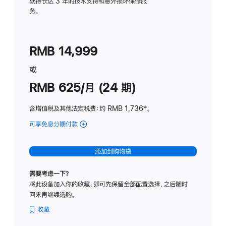
务
获得长达 3 年的技术支持和意外损坏保修服
务。
计
划
(适
RMB 14,999
用
于
或
Studio
RMB 625/月 (24 期)
Display
含增值税及其他法定税费
：约 RMB 1,736
脚
‡。
注
可享免息分期付款
(Studio
Display
-
添加到购物袋
标
准
需要考虑一下？
玻
将此设备加入你的收藏，即可先保留全部配置选择，之后随时
璃
回来再继续选购。
面
板
收藏
-