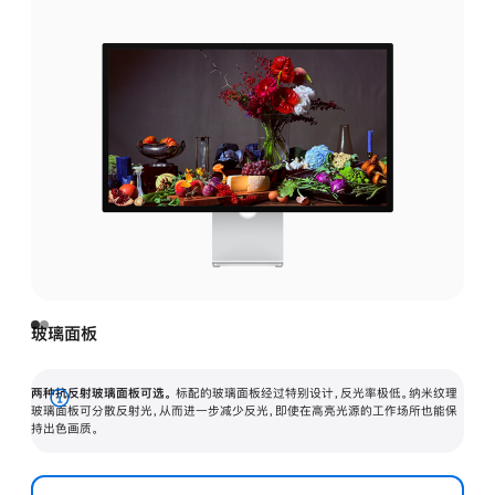
玻璃面板
两种抗反射玻璃面板可选。
标配的玻璃面板经过特别设计，反光率极低。纳米纹理
展
玻璃面板可分散反射光，从而进一步减少反光，即使在高亮光源的工作场所也能保
持出色画质。
开