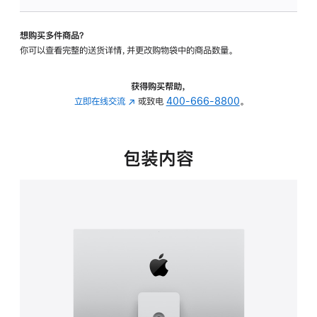
可
调
想购买多件商品？
倾
你可以查看完整的送货详情，并更改购物袋中的商品数量。
斜
度
及
获得购买帮助，
高
立即在线交流
(在
或致电
400-666-8800
。
度
新
的
窗
支
口
包装内容
架
中
的
打
分
开)
期
付
款
选
项)