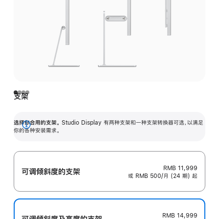
支架
选择你合用的支架。
Studio Display 有两种支架和一种支架转换器可选，以满足
展
你的各种安装需求。
开
RMB 11,999
可调倾斜度的支架
或 RMB 500/月 (24 期) 起
RMB 14,999
可调倾斜度及高‍度的支‍架