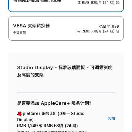
或 RMB 625/月 (24 期) 起
VESA 支架转换器
RMB 11,999
或 RMB 500/月 (24 期) 起
不含支架
Studio Display - 标准玻璃面板 - 可调倾斜度
及高度的支架
是否要添加 AppleCare+ 服务计划？
AppleCare+ 服务计划 (适用于 Studio
AppleC
添加
Display)
服
RMB 1,249
或
RMB 53/月 (24 期)