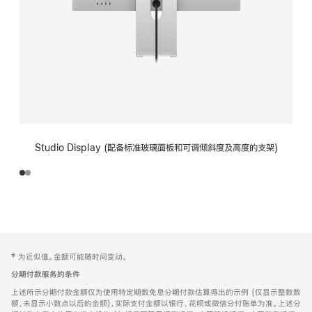
Studio Display (配备标准玻璃面板和可调倾斜度及高度的支架)
网
脚
‡ 为近似值。金额可能随时间变动。
注
页
分期付款服务的条件
页
上述所示分期付款金额仅为使用特定期数免息分期付款估算得出的示例 (仅显示整数数
脚
额，未显示小数点以后的金额)，实际支付金额以银行、花呗或微信分付账单为准。上述分