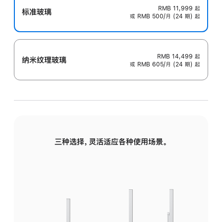
RMB 11,999
起
标准玻璃
或 RMB 500/月 (24 期) 起
RMB 14,499
起
纳米纹理玻璃
或 RMB 605/月 (24 期) 起
三种选择，灵活适应各种使用场景。
标