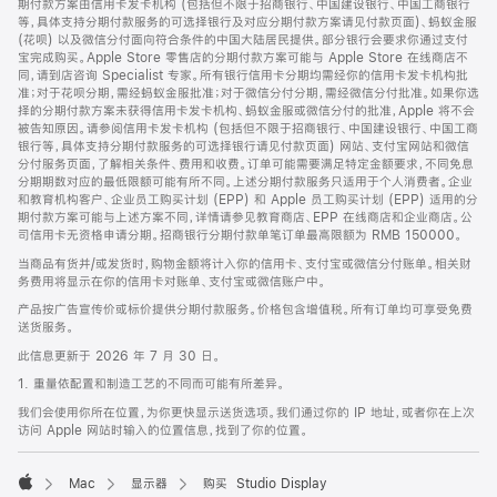
期付款方案由信用卡发卡机构 (包括但不限于招商银行、中国建设银行、中国工商银行
等，具体支持分期付款服务的可选择银行及对应分期付款方案请见付款页面)、蚂蚁金服
(花呗) 以及微信分付面向符合条件的中国大陆居民提供。部分银行会要求你通过支付
宝完成购买。Apple Store 零售店的分期付款方案可能与 Apple Store 在线商店不
同，请到店咨询 Specialist 专家。所有银行信用卡分期均需经你的信用卡发卡机构批
准；对于花呗分期，需经蚂蚁金服批准；对于微信分付分期，需经微信分付批准。如果你选
择的分期付款方案未获得信用卡发卡机构、蚂蚁金服或微信分付的批准，Apple 将不会
被告知原因。请参阅信用卡发卡机构 (包括但不限于招商银行、中国建设银行、中国工商
银行等，具体支持分期付款服务的可选择银行请见付款页面) 网站、支付宝网站和微信
分付服务页面，了解相关条件、费用和收费。订单可能需要满足特定金额要求，不同免息
分期期数对应的最低限额可能有所不同。上述分期付款服务只适用于个人消费者。企业
和教育机构客户、企业员工购买计划 (EPP) 和 Apple 员工购买计划 (EPP) 适用的分
期付款方案可能与上述方案不同，详情请参见教育商店、EPP 在线商店和企业商店。公
司信用卡无资格申请分期。招商银行分期付款单笔订单最高限额为 RMB 150000。
当商品有货并/或发货时，购物金额将计入你的信用卡、支付宝或微信分付账单。相关财
务费用将显示在你的信用卡对账单、支付宝或微信账户中。
产品按广告宣传价或标价提供分期付款服务。价格包含增值税。所有订单均可享受免费
送货服务。
此信息更新于 2026 年 7 月 30 日。
1. 重量依配置和制造工艺的不同而可能有所差异。
我们会使用你所在位置，为你更快显示送货选项。我们通过你的 IP 地址，或者你在上次
访问 Apple 网站时输入的位置信息，找到了你的位置。
Mac
显示器
购买 Studio Display