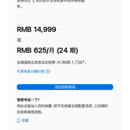
务
获得长达 3 年的技术支持和意外损坏保修服
务。
计
划
(适
RMB 14,999
用
于
或
Studio
RMB 625/月 (24 期)
Display
含增值税及其他法定税费
：约 RMB 1,736
脚
‡。
注
可享免息分期付款
(Studio
Display
-
添加到购物袋
标
准
需要考虑一下？
玻
将此设备加入你的收藏，即可先保留全部配置选择，之后随时
璃
回来再继续选购。
面
板
收藏
-