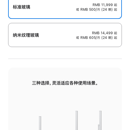
RMB 11,999
起
标准玻璃
或 RMB 500/月 (24 期) 起
RMB 14,499
起
纳米纹理玻璃
或 RMB 605/月 (24 期) 起
三种选择，灵活适应各种使用场景。
标