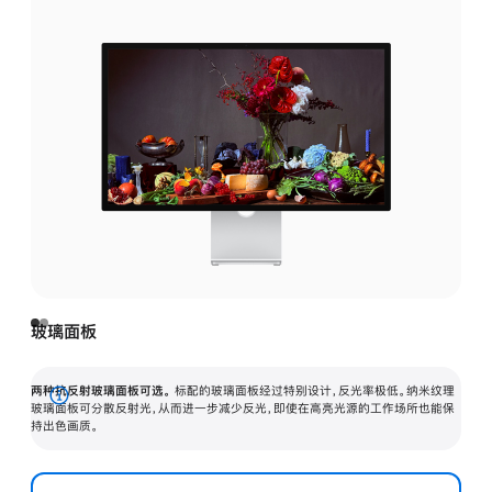
玻璃面板
两种抗反射玻璃面板可选。
标配的玻璃面板经过特别设计，反光率极低。纳米纹理
展
玻璃面板可分散反射光，从而进一步减少反光，即使在高亮光源的工作场所也能保
持出色画质。
开