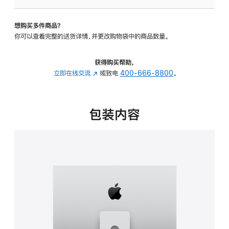
可
调
想购买多件商品？
倾
你可以查看完整的送货详情，并更改购物袋中的商品数量。
斜
度
及
获得购买帮助，
高
立即在线交流
(在
或致电
400-666-8800
。
度
新
的
窗
支
口
包装内容
架
中
的
打
分
开)
期
付
款
选
项)