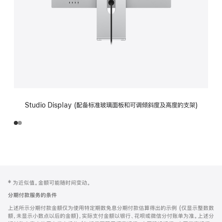
Studio Display (配备标准玻璃面板和可调倾斜度及高度的支架)
网
脚
‡ 为近似值。金额可能随时间变动。
注
页
分期付款服务的条件
页
上述所示分期付款金额仅为使用特定期数免息分期付款估算得出的示例 (仅显示整数数
脚
额，未显示小数点以后的金额)，实际支付金额以银行、花呗或微信分付账单为准。上述分