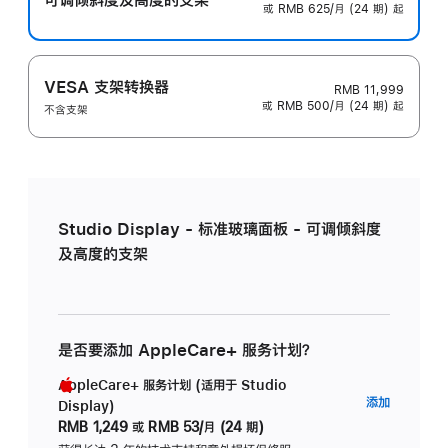
或 RMB 625/月 (24 期) 起
VESA 支架转换器
RMB 11,999
或 RMB 500/月 (24 期) 起
不含支架
Studio Display - 标准玻璃面板 - 可调倾斜度
及高度的支架
是否要添加 AppleCare+ 服务计划？
AppleCare+ 服务计划 (适用于 Studio
AppleC
添加
Display)
服
RMB 1,249
或
RMB 53/月 (24 期)