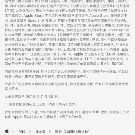
期付款方案由信用卡发卡机构 (包括但不限于招商银行、中国建设银行、中国工商银行
等，具体支持分期付款服务的可选择银行及对应分期付款方案请见付款页面)、蚂蚁金服
(花呗) 以及微信分付面向符合条件的中国大陆居民提供。部分银行会要求你通过支付
宝完成购买。Apple Store 零售店的分期付款方案可能与 Apple Store 在线商店不
同，请到店咨询 Specialist 专家。所有银行信用卡分期均需经你的信用卡发卡机构批
准；对于花呗分期，需经蚂蚁金服批准；对于微信分付分期，需经微信分付批准。如果你选
择的分期付款方案未获得信用卡发卡机构、蚂蚁金服或微信分付的批准，Apple 将不会
被告知原因。请参阅信用卡发卡机构 (包括但不限于招商银行、中国建设银行、中国工商
银行等，具体支持分期付款服务的可选择银行请见付款页面) 网站、支付宝网站和微信
分付服务页面，了解相关条件、费用和收费。订单可能需要满足特定金额要求，不同免息
分期期数对应的最低限额可能有所不同。上述分期付款服务只适用于个人消费者。企业
和教育机构客户、企业员工购买计划 (EPP) 和 Apple 员工购买计划 (EPP) 适用的分
期付款方案可能与上述方案不同，详情请参见教育商店、EPP 在线商店和企业商店。公
司信用卡无资格申请分期。招商银行分期付款单笔订单最高限额为 RMB 150000。
当商品有货并/或发货时，购物金额将计入你的信用卡、支付宝或微信分付账单。相关财
务费用将显示在你的信用卡对账单、支付宝或微信账户中。
产品按广告宣传价或标价提供分期付款服务。价格包含增值税。所有订单均可享受免费
送货服务。
此信息更新于 2026 年 7 月 30 日。
1. 重量依配置和制造工艺的不同而可能有所差异。
我们会使用你所在位置，为你更快显示送货选项。我们通过你的 IP 地址，或者你在上次
访问 Apple 网站时输入的位置信息，找到了你的位置。
Mac
显示器
购买 Studio Display