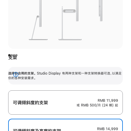
支架
选择你合用的支架。
Studio Display 有两种支架和一种支架转换器可选，以满足
展
你的各种安装需求。
开
RMB 11,999
可调倾斜度的支架
或 RMB 500/月 (24 期) 起
RMB 14,999
可调倾斜度及高‍度的支‍架