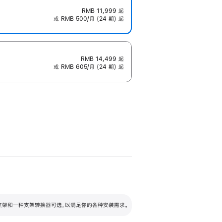
RMB 11,999
起
或 RMB 500/月 (24 期) 起
RMB 14,499
起
或 RMB 605/月 (24 期) 起
配可调倾斜度及高度的支架，额外增加 105
VESA 支架转换器
 有两种支架和一种支架转换器可选，以满足你的各种安装需求。
毫米的高度调节范围。
容的支架 (未随附)