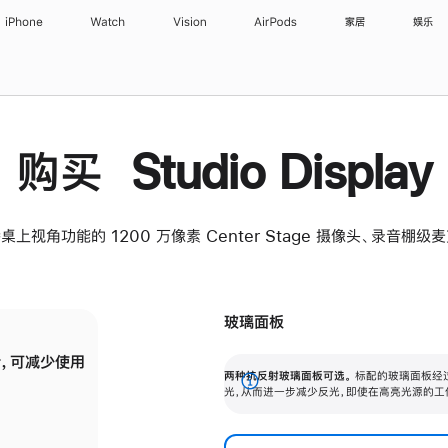
iPhone
Watch
Vision
AirPods
家居
娱乐
购买 Studio Display
桌上视角功能的 1200 万像素 Center Stage 摄像头、录音棚
玻璃面板
，可减少使用
纳米纹理玻璃面板可进一步减少反光，即使在
两种抗反射玻璃面板可选。
标配的玻璃面板经
。
有高亮光源的场所使用，也能保持出色画质。
展
光，从而进一步减少反光，即使在高亮光源的工
开