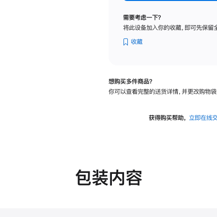
标
准
需要考虑一下？
玻
将此设备加入你的收藏，即可先保留
璃
面
收藏
板
-
可
想购买多件商品？
调
你可以查看完整的送货详情，并更改购物袋
倾
斜
度
获得购买帮助，
立即在线
及
高
度
的
支
包装内容
架
的
分
期
付