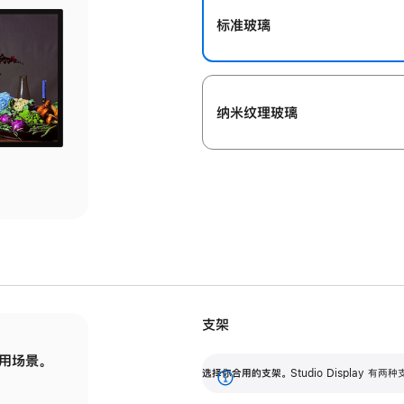
标准玻璃
纳米纹理玻璃
支架
用场景。
标配可调倾斜度的支架，提供 30 度的倾斜度
选
选择你合用的支架。
Studio Display
调节范围。
展