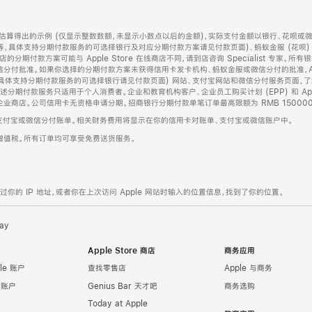
算得出的示例 (仅显示整数数额，未显示小数点以后的金额)，实际支付金额以银行、花呗或
等，具体支持分期付款服务的可选择银行及对应分期付款方案请见付款页面)、蚂蚁金服 (花呗
售店的分期付款方案可能与 Apple Store 在线商店不同，请到店咨询 Specialist 专
分付批准。如果你选择的分期付款方案未获得信用卡发卡机构、蚂蚁金服或微信分付的批准，Ap
具体支持分期付款服务的可选择银行请见付款页面) 网站、支付宝网站和微信分付服务页面，
期付款服务只适用于个人消费者。企业和教育机构客户、企业员工购买计划 (EPP) 和 Appl
企业商店。公司信用卡无资格申请分期。招商银行分期付款单笔订单最高限额为 RMB 150000
支付宝或微信分付账单。相关财务费用将显示在你的信用卡对账单、支付宝或微信账户中。
增值税。所有订单均可享受免费送货服务。
的 IP 地址，或者你在上次访问 Apple 网站时输入的位置信息，找到了你的位置。
ay
Apple Store 商店
商务应用
le 账户
查找零售店
Apple 与商务
e 账户
Genius Bar 天才吧
商务选购
Today at Apple