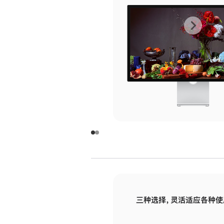
上
下
一
一
张
张
图
图
库
库
图
图
片
片
-
-
玻
玻
璃
璃
三种选择，灵活适应各种使
面
面
板
板