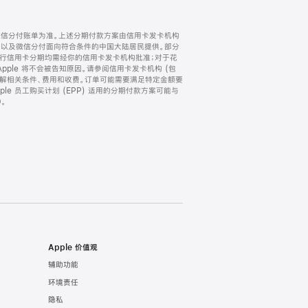
微信分付账单为准。上述分期付款方案由信用卡发卡机构
) 以及微信分付面向符合条件的中国大陆居民提供。部分
家。所有银行信用卡分期均需经你的信用卡发卡机构批准；对于花
ple 将不会被告知原因。请参阅信用卡发卡机构 (包
了解相关条件、费用和收费。订单可能需要满足特定金额要
e 员工购买计划 (EPP) 适用的分期付款方案可能与
。
Apple 价值观
辅助功能
环境责任
隐私