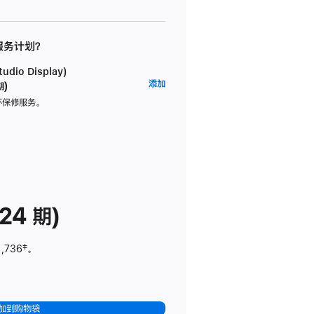
 服务计划？
dio Display)
AppleCare+
添加
期)
服
坏保修服务。
务
计
划
(适
用
于
24 期)
Studio
Display)
1,736
脚
‡。
注
加到购物袋