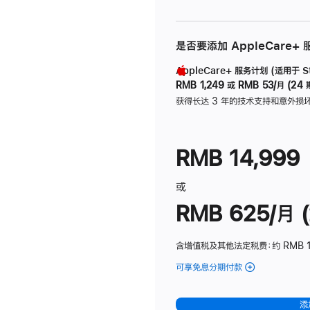
是否要添加 AppleCare+
AppleCare+ 服务计划 (适用于 Stu
RMB 1,249
或
RMB 53/月 (24 
获得长达 3 年的技术支持和意外损
RMB 14,999
或
RMB 625/月 (
含增值税及其他法定税费
：约 RMB 
可享免息分期付款
(Studio
Display
-
添