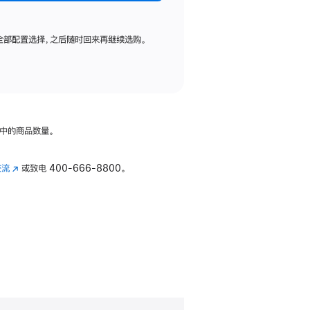
全部配置选择，之后随时回来再继续选购。
中的商品数量。
交流
(在
或致电
400-666-8800。
新
窗
口
中
打
开)