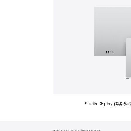
Studio Display (
网
脚