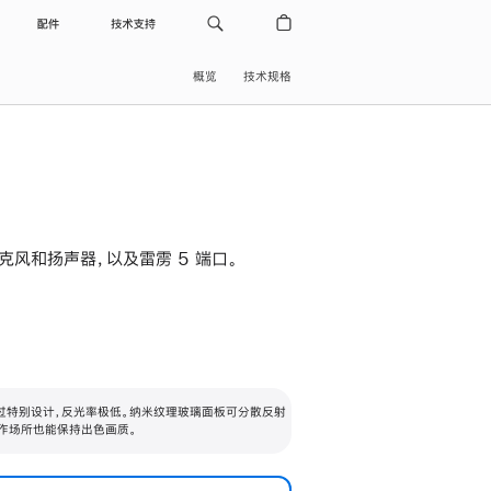
配件
技术支持
概览
技术规格
级麦克风和扬声器，以及雷雳 5 端口。
过特别设计，反光率极低。纳米纹理玻璃面板可分散反射
作场所也能保持出色画质。