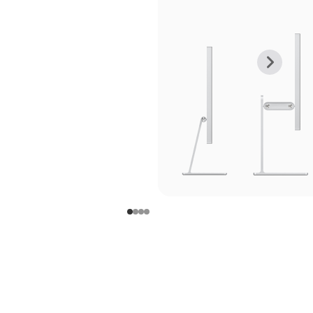
上
下
一
一
张
张
图
图
库
库
图
图
片
片
-
-
支
支
架
架