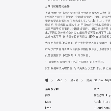
‡ 为近似值。金额可能随时间变动。
注
页
分期付款服务的条件
页
上述所示分期付款金额仅为使用特定期数免息分期付款估
脚
(包括但不限于招商银行、中国建设银行、中国工商银行
银行会要求你通过支付宝完成购买。Apple Store 零
呗分期，需经蚂蚁金服批准；对于微信分付分期，需经微信
括但不限于招商银行、中国建设银行、中国工商银行等，
求，不同免息分期期数对应的最低限额可能有所不同。上述分
上述方案不同，详情请参见教育商店、EPP 在线商店和
当商品有货并/或发货时，购物金额将计入你的信用卡、
产品按广告宣传价或标价提供分期付款服务。价格包含
此信息更新于 2026 年 7 月 30 日。
1. 重量依配置和制造工艺的不同而可能有所差异。
我们会使用你所在位置，为你更快显示送货选项。我们通过你
Mac
显示器
购买 Studio Displ
Apple
选购及了解
账户
商店
管理你的 App
Mac
Apple Stor
iPad
iCloud.com