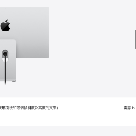
款
选
项)
配备标准玻璃面板和可调倾斜度及高度的支架)
雷雳 5 