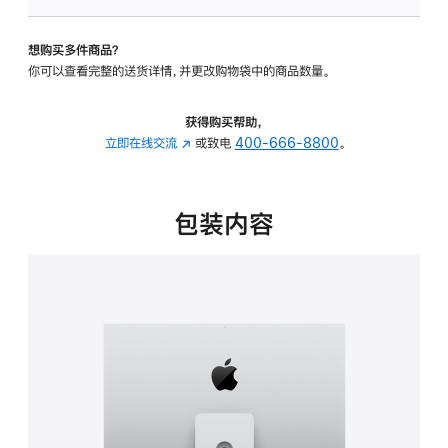
可
调
想购买多件商品？
倾
你可以查看完整的送货详情，并更改购物袋中的商品数量。
斜
度
及
获得购买帮助，
高
立即在线交流
(在
或致电
400-666-8800
。
度
新
的
窗
支
口
包装内容
架
中
的
打
分
开)
期
付
款
选
项)