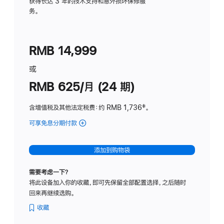
务
获得长达 3 年的技术支持和意外损坏保修服
务。
计
划
(适
RMB 14,999
用
于
或
Studio
RMB 625/月 (24 期)
Display
含增值税及其他法定税费
：约 RMB 1,736
脚
‡。
注
可享免息分期付款
(Studio
Display
-
添加到购物袋
标
准
需要考虑一下？
玻
将此设备加入你的收藏，即可先保留全部配置选择，之后随时
璃
回来再继续选购。
面
板
收藏
-