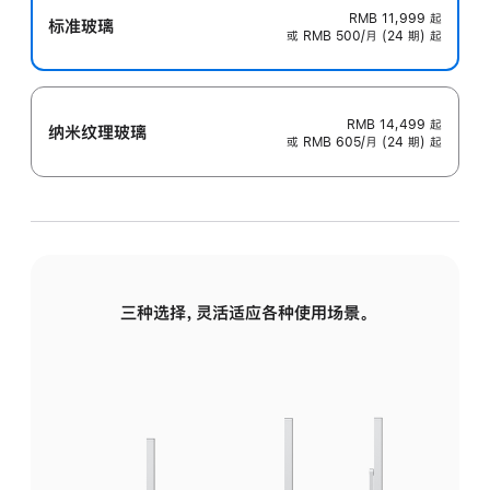
RMB 11,999
起
标准玻璃
或 RMB 500/月 (24 期) 起
RMB 14,499
起
纳米纹理玻璃
或 RMB 605/月 (24 期) 起
三种选择，灵活适应各种使用场景。
标