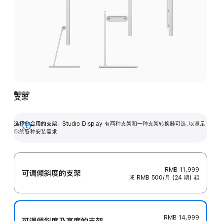
支架
选择你合用的支架。
Studio Display 有两种支架和一种支架转换器可选，以满足
展
你的各种安装需求。
开
RMB 11,999
可调倾斜度的支架
或 RMB 500/月 (24 期) 起
RMB 14,999
可调倾斜度及高‍度的支‍架