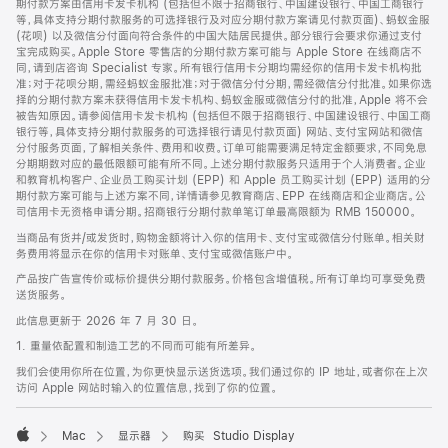
期付款方案由信用卡发卡机构 (包括但不限于招商银行、中国建设银行、中国工商银行
等，具体支持分期付款服务的可选择银行及对应分期付款方案请见付款页面)、蚂蚁金服
(花呗) 以及微信分付面向符合条件的中国大陆居民提供。部分银行会要求你通过支付
宝完成购买。Apple Store 零售店的分期付款方案可能与 Apple Store 在线商店不
同，请到店咨询 Specialist 专家。所有银行信用卡分期均需经你的信用卡发卡机构批
准；对于花呗分期，需经蚂蚁金服批准；对于微信分付分期，需经微信分付批准。如果你选
择的分期付款方案未获得信用卡发卡机构、蚂蚁金服或微信分付的批准，Apple 将不会
被告知原因。请参阅信用卡发卡机构 (包括但不限于招商银行、中国建设银行、中国工商
银行等，具体支持分期付款服务的可选择银行请见付款页面) 网站、支付宝网站和微信
分付服务页面，了解相关条件、费用和收费。订单可能需要满足特定金额要求，不同免息
分期期数对应的最低限额可能有所不同。上述分期付款服务只适用于个人消费者。企业
和教育机构客户、企业员工购买计划 (EPP) 和 Apple 员工购买计划 (EPP) 适用的分
期付款方案可能与上述方案不同，详情请参见教育商店、EPP 在线商店和企业商店。公
司信用卡无资格申请分期。招商银行分期付款单笔订单最高限额为 RMB 150000。
当商品有货并/或发货时，购物金额将计入你的信用卡、支付宝或微信分付账单。相关财
务费用将显示在你的信用卡对账单、支付宝或微信账户中。
产品按广告宣传价或标价提供分期付款服务。价格包含增值税。所有订单均可享受免费
送货服务。
此信息更新于 2026 年 7 月 30 日。
1. 重量依配置和制造工艺的不同而可能有所差异。
我们会使用你所在位置，为你更快显示送货选项。我们通过你的 IP 地址，或者你在上次
访问 Apple 网站时输入的位置信息，找到了你的位置。
Mac
显示器
购买 Studio Display