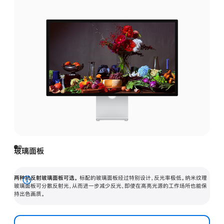
玻璃面板
两种抗反射玻璃面板可选。
标配的玻璃面板经过特别设计，反光率极低。纳米纹理
展
玻璃面板可分散反射光，从而进一步减少反光，即使在高亮光源的工作场所也能保
持出色画质。
开