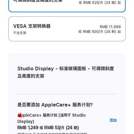
或 RMB 625/月 (24 期) 起
VESA 支架转换器
RMB 11,999
或 RMB 500/月 (24 期) 起
不含支架
Studio Display - 标准玻璃面板 - 可调倾斜度
及高度的支架
是否要添加 AppleCare+ 服务计划？
AppleCare+ 服务计划 (适用于 Studio
AppleC
添加
Display)
服
RMB 1,249
或
RMB 53/月 (24 期)