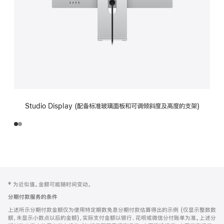
Studio Display (配备标准玻璃面板和可调倾斜度及高度的支架)
网
脚
‡ 为近似值。金额可能随时间变动。
注
页
分期付款服务的条件
页
上述所示分期付款金额仅为使用特定期数免息分期付款估算得出的示例 (仅显示整数数
脚
额，未显示小数点以后的金额)，实际支付金额以银行、花呗或微信分付账单为准。上述分