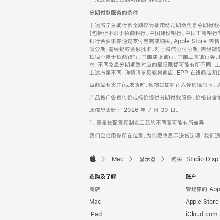
‡ 为近似值。金额可能随时间变动。
注
页
分期付款服务的条件
页
上述所示分期付款金额仅为使用特定期数免息分期付款估
脚
(包括但不限于招商银行、中国建设银行、中国工商银行
银行会要求你通过支付宝完成购买。Apple Store 零
呗分期，需经蚂蚁金服批准；对于微信分付分期，需经微信
括但不限于招商银行、中国建设银行、中国工商银行等，
求，不同免息分期期数对应的最低限额可能有所不同。上述分
上述方案不同，详情请参见教育商店、EPP 在线商店和
当商品有货并/或发货时，购物金额将计入你的信用卡、
产品按广告宣传价或标价提供分期付款服务。价格包含
此信息更新于 2026 年 7 月 30 日。
1. 重量依配置和制造工艺的不同而可能有所差异。
我们会使用你所在位置，为你更快显示送货选项。我们通过你
Mac
显示器
购买 Studio Displ
Apple
选购及了解
账户
商店
管理你的 App
Mac
Apple Stor
iPad
iCloud.com