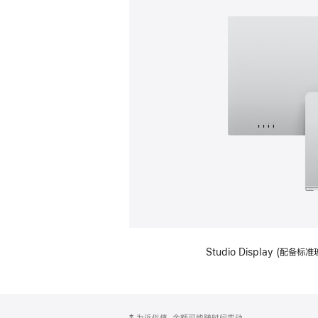
Studio Display (
网
脚