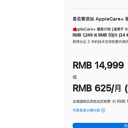
是否要添加 AppleCare+
AppleCare+ 服务计划 (适用于 Stu
RMB 1,249
或
RMB 53/月 (24 
获得长达 3 年的技术支持和意外损
RMB 14,999
或
RMB 625/月 (
含增值税及其他法定税费
：约 RMB 
可享免息分期付款
(Studio
Display
-
添