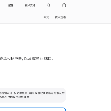
配件
技术支持
概览
技术规格
级麦克风和扬声器，以及雷雳 5 端口。
过特别设计，反光率极低。纳米纹理玻璃面板可分散反射
作场所也能保持出色画质。