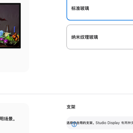
标准玻璃
纳米纹理玻璃
支架
用场景。
标配可调倾斜度的支架，提供 30 度的倾斜度
选
选择你合用的支架。
Studio Display
调节范围。
展