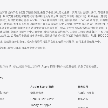
算得出的示例 (仅显示整数数额，未显示小数点以后的金额)，实际支付金额以银行、花呗或
等，具体支持分期付款服务的可选择银行及对应分期付款方案请见付款页面)、蚂蚁金服 (花呗
售店的分期付款方案可能与 Apple Store 在线商店不同，请到店咨询 Specialist 专
分付批准。如果你选择的分期付款方案未获得信用卡发卡机构、蚂蚁金服或微信分付的批准，Ap
具体支持分期付款服务的可选择银行请见付款页面) 网站、支付宝网站和微信分付服务页面，
期付款服务只适用于个人消费者。企业和教育机构客户、企业员工购买计划 (EPP) 和 Appl
企业商店。公司信用卡无资格申请分期。招商银行分期付款单笔订单最高限额为 RMB 150000
支付宝或微信分付账单。相关财务费用将显示在你的信用卡对账单、支付宝或微信账户中。
增值税。所有订单均可享受免费送货服务。
的 IP 地址，或者你在上次访问 Apple 网站时输入的位置信息，找到了你的位置。
ay
Apple Store 商店
商务应用
le 账户
查找零售店
Apple 与商务
e 账户
Genius Bar 天才吧
商务选购
Today at Apple