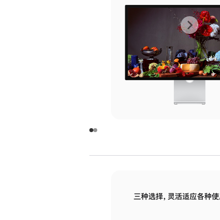
上
下
一
一
张
张
图
图
库
库
图
图
片
片
-
-
玻
玻
璃
璃
三种选择，灵活适应各种使
面
面
板
板