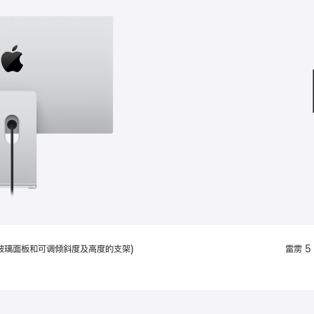
款
选
项)
配备标准玻璃面板和可调倾斜度及高度的支架)
雷雳 5 