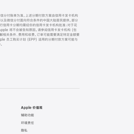
微信分付账单为准。上述分期付款方案由信用卡发卡机构
) 以及微信分付面向符合条件的中国大陆居民提供。部分
家。所有银行信用卡分期均需经你的信用卡发卡机构批准；对于花
ple 将不会被告知原因。请参阅信用卡发卡机构 (包
了解相关条件、费用和收费。订单可能需要满足特定金额要
e 员工购买计划 (EPP) 适用的分期付款方案可能与
。
Apple 价值观
辅助功能
环境责任
隐私