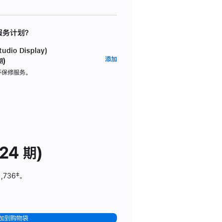
 服务计划？
dio Display)
AppleCare+
添加
期)
服
坏保修服务。
务
计
划
(适
用
于
24 期)
Studio
Display)
1,736
脚
‡。
注
加到购物袋