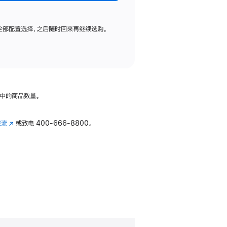
全部配置选择，之后随时回来再继续选购。
中的商品数量。
交流
(在
或致电
400-666-8800。
新
窗
口
中
打
开)