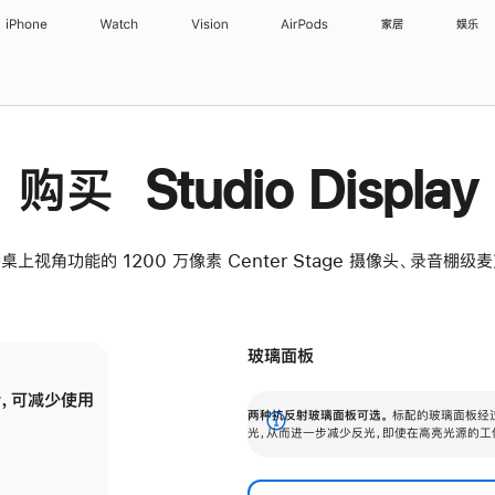
iPhone
Watch
Vision
AirPods
家居
娱乐
购买 Studio Display
桌上视角功能的 1200 万像素 Center Stage 摄像头、录音棚
玻璃面板
，可减少使用
纳米纹理玻璃面板可进一步减少反光，即使在
两种抗反射玻璃面板可选。
标配的玻璃面板经
。
有高亮光源的场所使用，也能保持出色画质。
展
光，从而进一步减少反光，即使在高亮光源的工
开