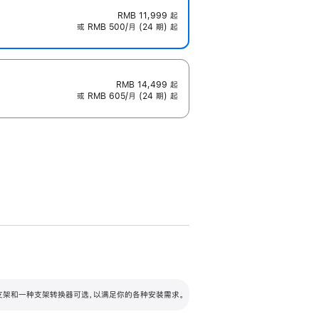
RMB 11,999
起
或 RMB 500/月 (24 期) 起
RMB 14,499
起
或 RMB 605/月 (24 期) 起
配可调倾斜度及高度的支架，额外增加 105
VESA 支架转换器
 有两种支架和一种支架转换器可选，以满足你的各种安装需求。
毫米的高度调节范围。
容的支架 (未随附)