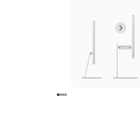
上
下
一
一
张
张
图
图
库
库
图
图
片
片
-
-
支
支
架
架