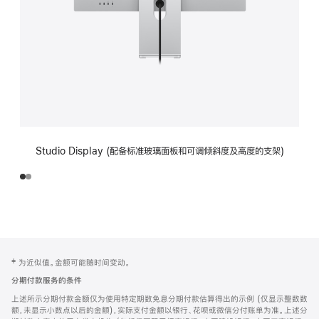
Studio Display (配备标准玻璃面板和可调倾斜度及高度的支架)
网
脚
‡ 为近似值。金额可能随时间变动。
注
页
分期付款服务的条件
页
上述所示分期付款金额仅为使用特定期数免息分期付款估算得出的示例 (仅显示整数数
脚
额，未显示小数点以后的金额)，实际支付金额以银行、花呗或微信分付账单为准。上述分