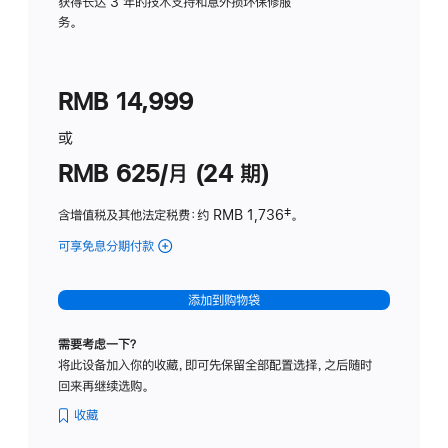
务
获得长达 3 年的技术支持和意外损坏保修服
务。
计
划
(适
RMB 14,999
用
于
或
Studio
RMB 625/月 (24 期)
Display
含增值税及其他法定税费
：约 RMB 1,736
脚
‡。
注
可享免息分期付款
(Studio
Display
-
添加到购物袋
标
准
需要考虑一下？
玻
将此设备加入你的收藏，即可先保留全部配置选择，之后随时
璃
回来再继续选购。
面
板
收藏
-