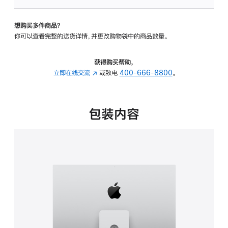
可
调
想购买多件商品？
倾
你可以查看完整的送货详情，并更改购物袋中的商品数量。
斜
度
及
获得购买帮助，
高
立即在线交流
(在
或致电
400-666-8800
。
度
新
的
窗
支
口
包装内容
架
中
的
打
分
开)
期
付
款
选
项)