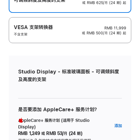
或 RMB 625/月 (24 期) 起
VESA 支架转换器
RMB 11,999
或 RMB 500/月 (24 期) 起
不含支架
Studio Display - 标准玻璃面板 - 可调倾斜度
及高度的支架
是否要添加 AppleCare+ 服务计划？
AppleCare+ 服务计划 (适用于 Studio
AppleC
添加
Display)
服
RMB 1,249
或
RMB 53/月 (24 期)