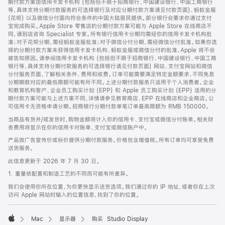
期付款方案由信用卡发卡机构 (包括但不限于招商银行、中国建设银行、中国工商银行
等，具体支持分期付款服务的可选择银行及对应分期付款方案请见付款页面)、蚂蚁金服
(花呗) 以及微信分付面向符合条件的中国大陆居民提供。部分银行会要求你通过支付
宝完成购买。Apple Store 零售店的分期付款方案可能与 Apple Store 在线商店不
同，请到店咨询 Specialist 专家。所有银行信用卡分期均需经你的信用卡发卡机构批
准；对于花呗分期，需经蚂蚁金服批准；对于微信分付分期，需经微信分付批准。如果你选
择的分期付款方案未获得信用卡发卡机构、蚂蚁金服或微信分付的批准，Apple 将不会
被告知原因。请参阅信用卡发卡机构 (包括但不限于招商银行、中国建设银行、中国工商
银行等，具体支持分期付款服务的可选择银行请见付款页面) 网站、支付宝网站和微信
分付服务页面，了解相关条件、费用和收费。订单可能需要满足特定金额要求，不同免息
分期期数对应的最低限额可能有所不同。上述分期付款服务只适用于个人消费者。企业
和教育机构客户、企业员工购买计划 (EPP) 和 Apple 员工购买计划 (EPP) 适用的分
期付款方案可能与上述方案不同，详情请参见教育商店、EPP 在线商店和企业商店。公
司信用卡无资格申请分期。招商银行分期付款单笔订单最高限额为 RMB 150000。
当商品有货并/或发货时，购物金额将计入你的信用卡、支付宝或微信分付账单。相关财
务费用将显示在你的信用卡对账单、支付宝或微信账户中。
产品按广告宣传价或标价提供分期付款服务。价格包含增值税。所有订单均可享受免费
送货服务。
此信息更新于 2026 年 7 月 30 日。
1. 重量依配置和制造工艺的不同而可能有所差异。
我们会使用你所在位置，为你更快显示送货选项。我们通过你的 IP 地址，或者你在上次
访问 Apple 网站时输入的位置信息，找到了你的位置。
Mac
显示器
购买 Studio Display