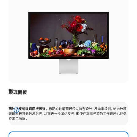
玻璃面板
两种抗反射玻璃面板可选。
标配的玻璃面板经过特别设计，反光率极低。纳米纹理
展
玻璃面板可分散反射光，从而进一步减少反光，即使在高亮光源的工作场所也能保
持出色画质。
开