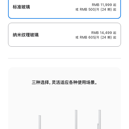
RMB 11,999
起
标准玻璃
或 RMB 500/月 (24 期) 起
RMB 14,499
起
纳米纹理玻璃
或 RMB 605/月 (24 期) 起
三种选择，灵活适应各种使用场景。
标