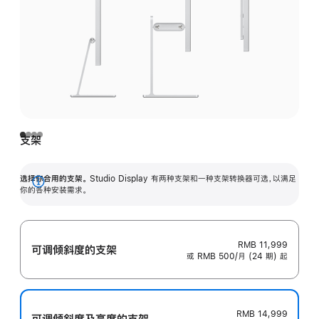
支架
选择你合用的支架。
Studio Display 有两种支架和一种支架转换器可选，以满足
展
你的各种安装需求。
开
RMB 11,999
可调倾斜度的支架
或 RMB 500/月 (24 期) 起
RMB 14,999
可调倾斜度及高‍度的支‍架