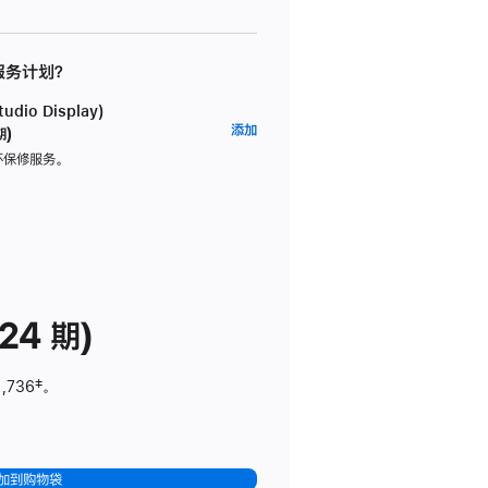
 服务计划？
dio Display)
AppleCare+
添加
期)
服
坏保修服务。
务
计
划
(适
用
于
24 期)
Studio
Display)
1,736
脚
‡。
注
加到购物袋