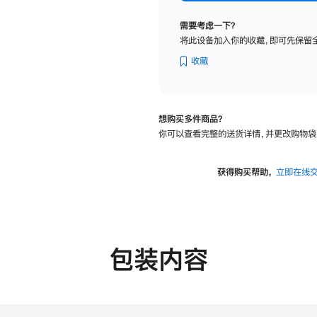
标
准
需要考虑一下？
玻
将此设备加入你的收藏，即可先保留
璃
面
收藏
板
-
可
想购买多件商品？
调
你可以查看完整的送货详情，并更改购物袋
倾
斜
度
获得购买帮助，
立即在线
及
高
度
的
支
包装内容
架
的
分
期
付