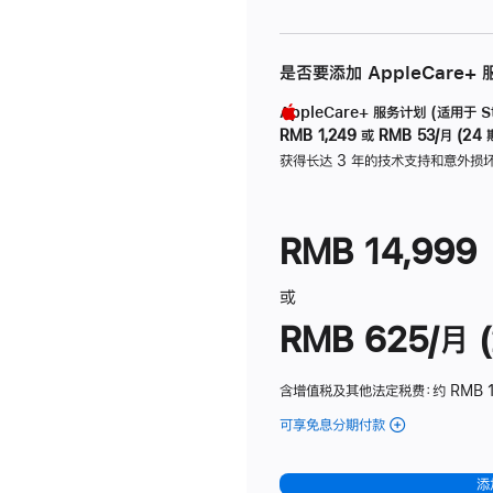
是否要添加 AppleCare+
AppleCare+ 服务计划 (适用于 Stu
RMB 1,249
或
RMB 53/月 (24 
获得长达 3 年的技术支持和意外损
RMB 14,999
或
RMB 625/月 (
含增值税及其他法定税费
：约 RMB 
可享免息分期付款
(Studio
Display
-
添