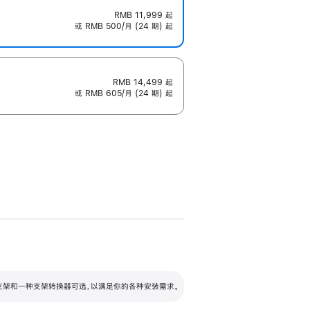
RMB 11,999
起
或 RMB 500/月 (24 期) 起
RMB 14,499
起
或 RMB 605/月 (24 期) 起
配可调倾斜度及高度的支架，额外增加 105
VESA 支架转换器
 有两种支架和一种支架转换器可选，以满足你的各种安装需求。
毫米的高度调节范围。
容的支架 (未随附)