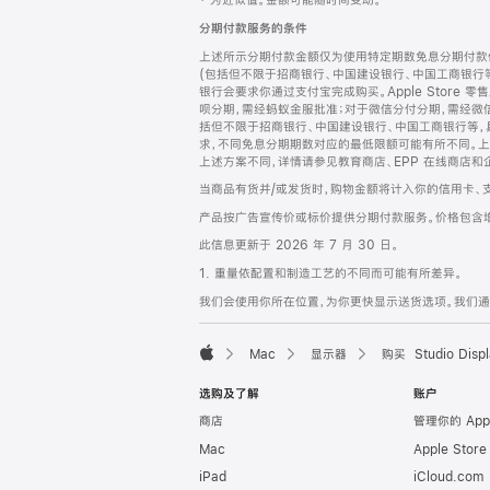
‡ 为近似值。金额可能随时间变动。
注
页
分期付款服务的条件
页
上述所示分期付款金额仅为使用特定期数免息分期付款估
脚
(包括但不限于招商银行、中国建设银行、中国工商银行
银行会要求你通过支付宝完成购买。Apple Store 零
呗分期，需经蚂蚁金服批准；对于微信分付分期，需经微信
括但不限于招商银行、中国建设银行、中国工商银行等，
求，不同免息分期期数对应的最低限额可能有所不同。上述分
上述方案不同，详情请参见教育商店、EPP 在线商店和
当商品有货并/或发货时，购物金额将计入你的信用卡、
产品按广告宣传价或标价提供分期付款服务。价格包含
此信息更新于 2026 年 7 月 30 日。
1. 重量依配置和制造工艺的不同而可能有所差异。
我们会使用你所在位置，为你更快显示送货选项。我们通过你
Mac
显示器
购买 Studio Displ
Apple
选购及了解
账户
商店
管理你的 App
Mac
Apple Stor
iPad
iCloud.com