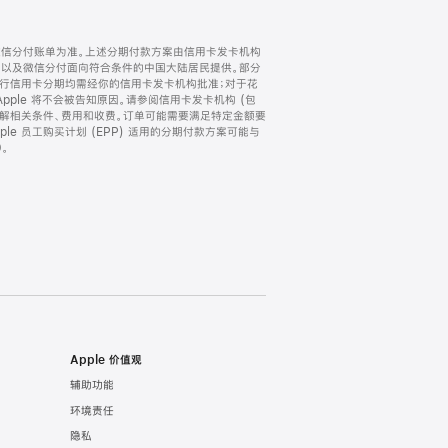
微信分付账单为准。上述分期付款方案由信用卡发卡机构
) 以及微信分付面向符合条件的中国大陆居民提供。部分
家。所有银行信用卡分期均需经你的信用卡发卡机构批准；对于花
ple 将不会被告知原因。请参阅信用卡发卡机构 (包
了解相关条件、费用和收费。订单可能需要满足特定金额要
e 员工购买计划 (EPP) 适用的分期付款方案可能与
。
Apple 价值观
辅助功能
环境责任
隐私