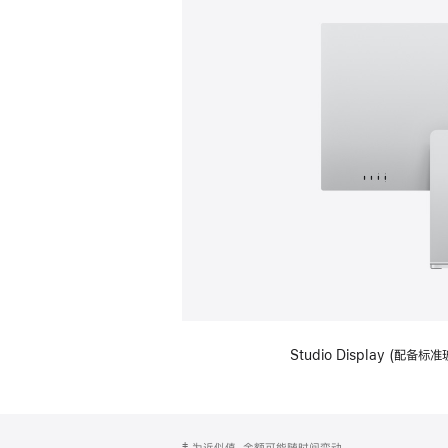
Studio Display (
网
脚