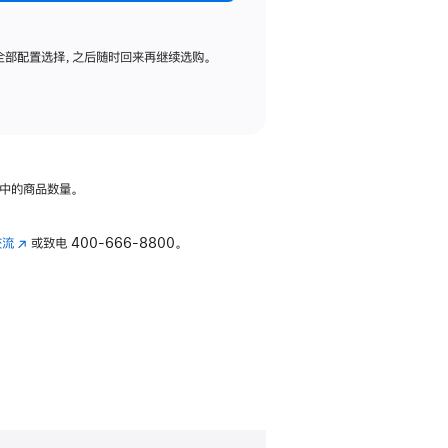
全部配置选择，之后随时回来再继续选购。
中的商品数量。
交流
(在
或致电
400-666-8800。
新
窗
口
中
打
开)