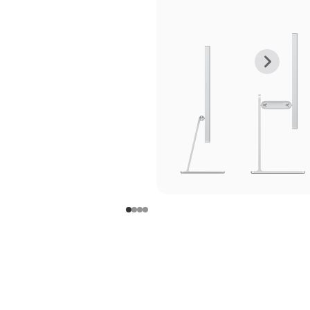
上
下
一
一
张
张
图
图
库
库
图
图
片
片
-
-
支
支
架
架