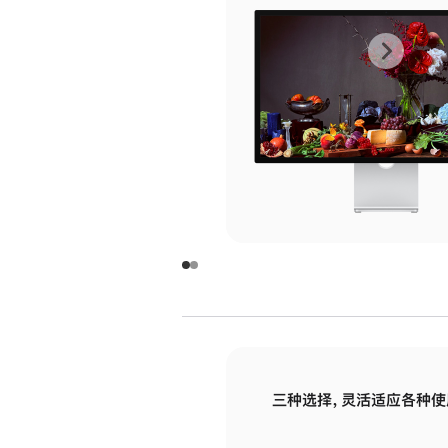
上
下
一
一
张
张
图
图
库
库
图
图
片
片
-
-
玻
玻
璃
璃
三种选择，灵活适应各种使
面
面
板
板