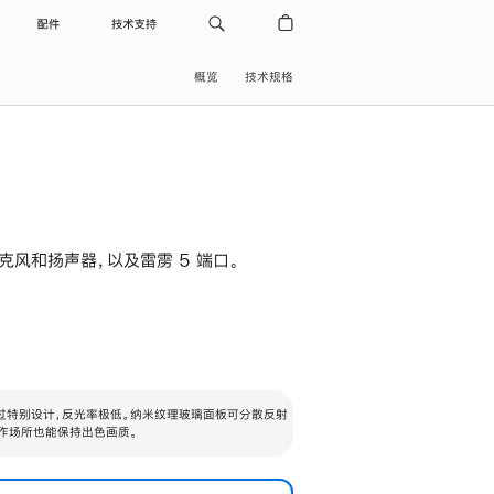
配件
技术支持
概览
技术规格
级麦克风和扬声器，以及雷雳 5 端口。
过特别设计，反光率极低。纳米纹理玻璃面板可分散反射
作场所也能保持出色画质。