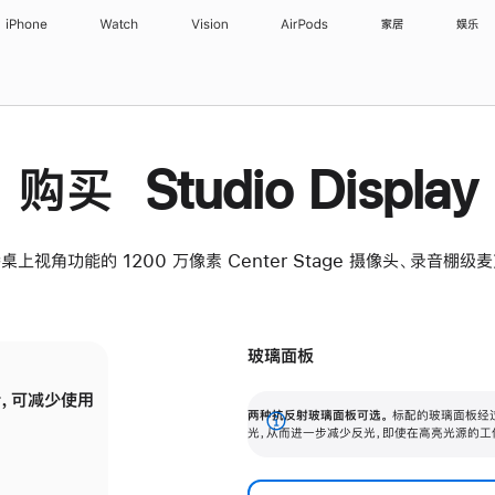
iPhone
Watch
Vision
AirPods
家居
娱乐
购买 Studio Display
桌上视角功能的 1200 万像素 Center Stage 摄像头、录音棚
玻璃面板
，可减少使用
纳米纹理玻璃面板可进一步减少反光，即使在
两种抗反射玻璃面板可选。
标配的玻璃面板经
。
有高亮光源的场所使用，也能保持出色画质。
展
光，从而进一步减少反光，即使在高亮光源的工
开