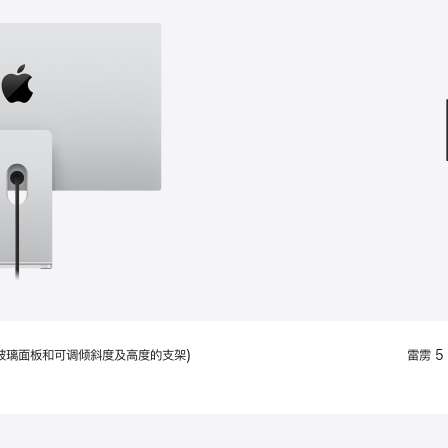
款
选
项)
配备标准玻璃面板和可调倾斜度及高度的支架)
雷雳 5 