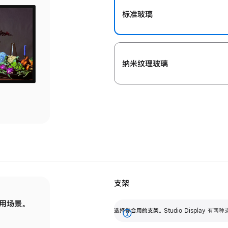
标准玻璃
纳米纹理玻璃
支架
用场景。
标配可调倾斜度的支架，提供 30 度的倾斜度
选
选择你合用的支架。
Studio Display
调节范围。
展