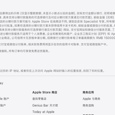
算得出的示例 (仅显示整数数额，未显示小数点以后的金额)，实际支付金额以银行、花呗或
等，具体支持分期付款服务的可选择银行及对应分期付款方案请见付款页面)、蚂蚁金服 (花呗
售店的分期付款方案可能与 Apple Store 在线商店不同，请到店咨询 Specialist 专
分付批准。如果你选择的分期付款方案未获得信用卡发卡机构、蚂蚁金服或微信分付的批准，Ap
具体支持分期付款服务的可选择银行请见付款页面) 网站、支付宝网站和微信分付服务页面，
期付款服务只适用于个人消费者。企业和教育机构客户、企业员工购买计划 (EPP) 和 Appl
企业商店。公司信用卡无资格申请分期。招商银行分期付款单笔订单最高限额为 RMB 150000
支付宝或微信分付账单。相关财务费用将显示在你的信用卡对账单、支付宝或微信账户中。
增值税。所有订单均可享受免费送货服务。
的 IP 地址，或者你在上次访问 Apple 网站时输入的位置信息，找到了你的位置。
ay
Apple Store 商店
商务应用
le 账户
查找零售店
Apple 与商务
e 账户
Genius Bar 天才吧
商务选购
Today at Apple