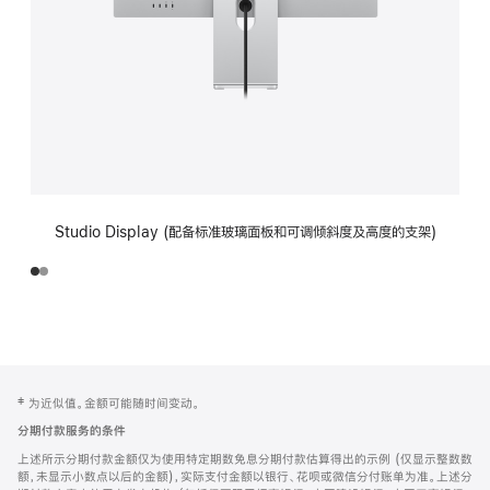
Studio Display (配备标准玻璃面板和可调倾斜度及高度的支架)
网
脚
‡ 为近似值。金额可能随时间变动。
注
页
分期付款服务的条件
页
上述所示分期付款金额仅为使用特定期数免息分期付款估算得出的示例 (仅显示整数数
脚
额，未显示小数点以后的金额)，实际支付金额以银行、花呗或微信分付账单为准。上述分