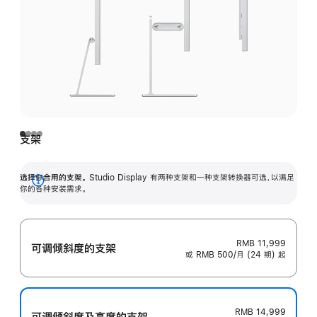
支架
选择你合用的支架。
Studio Display 有两种支架和一种支架转换器可选，以满足
展
你的各种安装需求。
开
RMB 11,999
可调倾斜度的支架
或 RMB 500/月 (24 期) 起
RMB 14,999
可调倾斜度及高‍度的支‍架