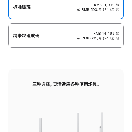
RMB 11,999
起
标准玻璃
或 RMB 500/月 (24 期) 起
RMB 14,499
起
纳米纹理玻璃
或 RMB 605/月 (24 期) 起
三种选择，灵活适应各种使用场景。
标