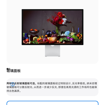
玻璃面板
两种抗反射玻璃面板可选。
标配的玻璃面板经过特别设计，反光率极低。纳米纹理
展
玻璃面板可分散反射光，从而进一步减少反光，即使在高亮光源的工作场所也能保
持出色画质。
开