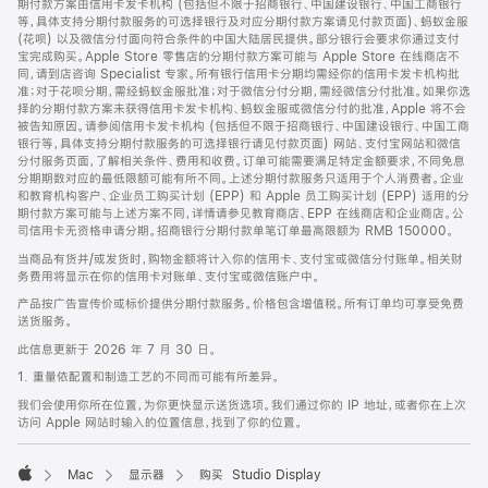
期付款方案由信用卡发卡机构 (包括但不限于招商银行、中国建设银行、中国工商银行
等，具体支持分期付款服务的可选择银行及对应分期付款方案请见付款页面)、蚂蚁金服
(花呗) 以及微信分付面向符合条件的中国大陆居民提供。部分银行会要求你通过支付
宝完成购买。Apple Store 零售店的分期付款方案可能与 Apple Store 在线商店不
同，请到店咨询 Specialist 专家。所有银行信用卡分期均需经你的信用卡发卡机构批
准；对于花呗分期，需经蚂蚁金服批准；对于微信分付分期，需经微信分付批准。如果你选
择的分期付款方案未获得信用卡发卡机构、蚂蚁金服或微信分付的批准，Apple 将不会
被告知原因。请参阅信用卡发卡机构 (包括但不限于招商银行、中国建设银行、中国工商
银行等，具体支持分期付款服务的可选择银行请见付款页面) 网站、支付宝网站和微信
分付服务页面，了解相关条件、费用和收费。订单可能需要满足特定金额要求，不同免息
分期期数对应的最低限额可能有所不同。上述分期付款服务只适用于个人消费者。企业
和教育机构客户、企业员工购买计划 (EPP) 和 Apple 员工购买计划 (EPP) 适用的分
期付款方案可能与上述方案不同，详情请参见教育商店、EPP 在线商店和企业商店。公
司信用卡无资格申请分期。招商银行分期付款单笔订单最高限额为 RMB 150000。
当商品有货并/或发货时，购物金额将计入你的信用卡、支付宝或微信分付账单。相关财
务费用将显示在你的信用卡对账单、支付宝或微信账户中。
产品按广告宣传价或标价提供分期付款服务。价格包含增值税。所有订单均可享受免费
送货服务。
此信息更新于 2026 年 7 月 30 日。
1. 重量依配置和制造工艺的不同而可能有所差异。
我们会使用你所在位置，为你更快显示送货选项。我们通过你的 IP 地址，或者你在上次
访问 Apple 网站时输入的位置信息，找到了你的位置。
Mac
显示器
购买 Studio Display