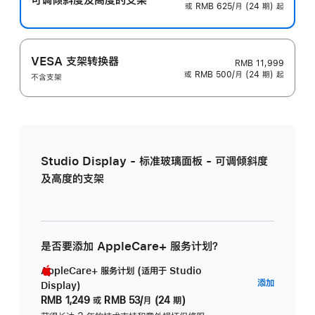
或 RMB 625/月 (24 期) 起
VESA 支架转换器
RMB 11,999
或 RMB 500/月 (24 期) 起
不含支架
Studio Display - 标准玻璃面板 - 可调倾斜度
及高度的支架
是否要添加 AppleCare+ 服务计划？
AppleCare+ 服务计划 (适用于 Studio
AppleC
添加
Display)
服
RMB 1,249
或
RMB 53/月 (24 期)