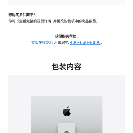
可
调
想购买多件商品？
倾
你可以查看完整的送货详情，并更改购物袋中的商品数量。
斜
度
及
获得购买帮助，
高
立即在线交流
(在
或致电
400-666-8800
。
度
新
的
窗
支
口
包装内容
架
中
的
打
分
开)
期
付
款
选
项)