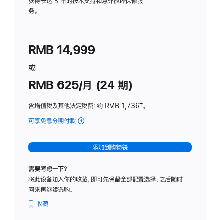
务
获得长达 3 年的技术支持和意外损坏保修服
务。
计
划
(适
RMB 14,999
用
于
或
Studio
RMB 625/月 (24 期)
Display
含增值税及其他法定税费
：约 RMB 1,736
脚
‡。
注
可享免息分期付款
(Studio
Display
-
添加到购物袋
标
准
需要考虑一下？
玻
将此设备加入你的收藏，即可先保留全部配置选择，之后随时
璃
回来再继续选购。
面
板
收藏
-