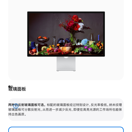
玻璃面板
两种抗反射玻璃面板可选。
标配的玻璃面板经过特别设计，反光率极低。纳米纹理
展
玻璃面板可分散反射光，从而进一步减少反光，即使在高亮光源的工作场所也能保
持出色画质。
开