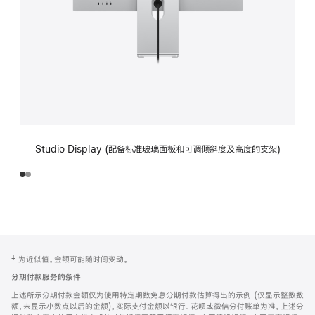
Studio Display (配备标准玻璃面板和可调倾斜度及高度的支架)
网
脚
‡ 为近似值。金额可能随时间变动。
注
页
分期付款服务的条件
页
上述所示分期付款金额仅为使用特定期数免息分期付款估算得出的示例 (仅显示整数数
脚
额，未显示小数点以后的金额)，实际支付金额以银行、花呗或微信分付账单为准。上述分