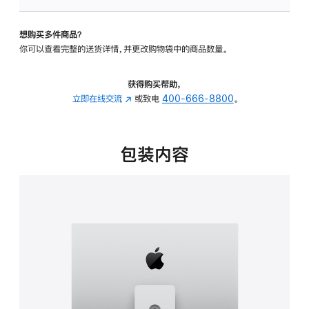
可
调
想购买多件商品？
倾
你可以查看完整的送货详情，并更改购物袋中的商品数量。
斜
度
及
获得购买帮助，
高
立即在线交流
(在
或致电
400-666-8800
。
度
新
的
窗
支
口
包装内容
架
中
的
打
分
开)
期
付
款
选
项)