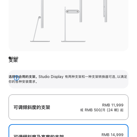
支架
选择你合用的支架。
Studio Display 有两种支架和一种支架转换器可选，以满足
展
你的各种安装需求。
开
RMB 11,999
可调倾斜度的支架
或 RMB 500/月 (24 期) 起
RMB 14,999
可调倾斜度及高‍度的支‍架