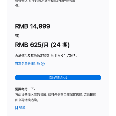
务
获得长达 3 年的技术支持和意外损坏保修服
务。
计
划
(适
RMB 14,999
用
于
或
Studio
RMB 625/月 (24 期)
Display
含增值税及其他法定税费
：约 RMB 1,736
脚
‡。
注
可享免息分期付款
(Studio
Display
-
添加到购物袋
标
准
需要考虑一下？
玻
将此设备加入你的收藏，即可先保留全部配置选择，之后随时
璃
回来再继续选购。
面
板
收藏
-