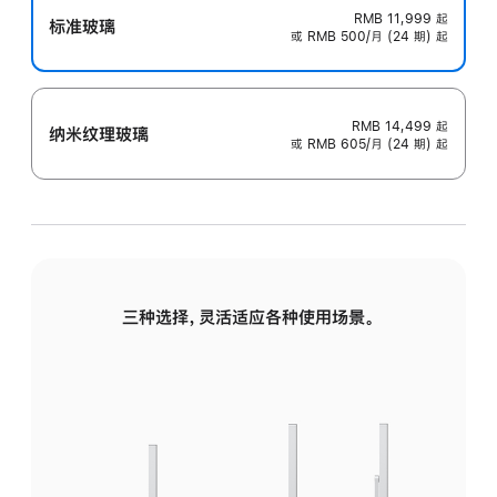
RMB 11,999
起
标准玻璃
或 RMB 500/月 (24 期) 起
RMB 14,499
起
纳米纹理玻璃
或 RMB 605/月 (24 期) 起
三种选择，灵活适应各种使用场景。
标