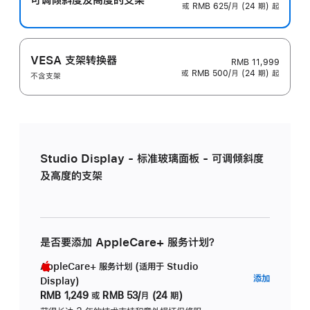
或 RMB 625/月 (24 期) 起
VESA 支架转换器
RMB 11,999
或 RMB 500/月 (24 期) 起
不含支架
Studio Display - 标准玻璃面板 - 可调倾斜度
及高度的支架
是否要添加 AppleCare+ 服务计划？
AppleCare+ 服务计划 (适用于 Studio
AppleC
添加
Display)
服
RMB 1,249
或
RMB 53/月 (24 期)