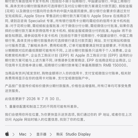
期付款方案由信用卡发卡机构 (包括但不限于招商银行、中国建设银行、中国工商银行
等，具体支持分期付款服务的可选择银行及对应分期付款方案请见付款页面)、蚂蚁金服
(花呗) 以及微信分付面向符合条件的中国大陆居民提供。部分银行会要求你通过支付
宝完成购买。Apple Store 零售店的分期付款方案可能与 Apple Store 在线商店不
同，请到店咨询 Specialist 专家。所有银行信用卡分期均需经你的信用卡发卡机构批
准；对于花呗分期，需经蚂蚁金服批准；对于微信分付分期，需经微信分付批准。如果你选
择的分期付款方案未获得信用卡发卡机构、蚂蚁金服或微信分付的批准，Apple 将不会
被告知原因。请参阅信用卡发卡机构 (包括但不限于招商银行、中国建设银行、中国工商
银行等，具体支持分期付款服务的可选择银行请见付款页面) 网站、支付宝网站和微信
分付服务页面，了解相关条件、费用和收费。订单可能需要满足特定金额要求，不同免息
分期期数对应的最低限额可能有所不同。上述分期付款服务只适用于个人消费者。企业
和教育机构客户、企业员工购买计划 (EPP) 和 Apple 员工购买计划 (EPP) 适用的分
期付款方案可能与上述方案不同，详情请参见教育商店、EPP 在线商店和企业商店。公
司信用卡无资格申请分期。招商银行分期付款单笔订单最高限额为 RMB 150000。
当商品有货并/或发货时，购物金额将计入你的信用卡、支付宝或微信分付账单。相关财
务费用将显示在你的信用卡对账单、支付宝或微信账户中。
产品按广告宣传价或标价提供分期付款服务。价格包含增值税。所有订单均可享受免费
送货服务。
此信息更新于 2026 年 7 月 30 日。
1. 重量依配置和制造工艺的不同而可能有所差异。
我们会使用你所在位置，为你更快显示送货选项。我们通过你的 IP 地址，或者你在上次
访问 Apple 网站时输入的位置信息，找到了你的位置。
Mac
显示器
购买 Studio Display