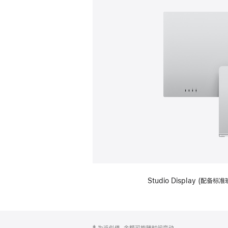
Studio Display (
网
脚