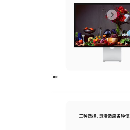
上
下
一
一
张
张
图
图
库
库
图
图
片
片
-
-
玻
玻
璃
璃
三种选择，灵活适应各种使
面
面
板
板