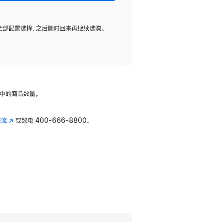
全部配置选择，之后随时回来再继续选购。
中的商品数量。
交流
(在
或致电
400-666-8800。
新
窗
口
中
打
开)