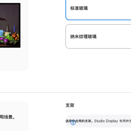
标准玻璃
纳米纹理玻璃
支架
用场景。
标配可调倾斜度的支架，提供 30 度的倾斜度
选
选择你合用的支架。
Studio Display
调节范围。
展