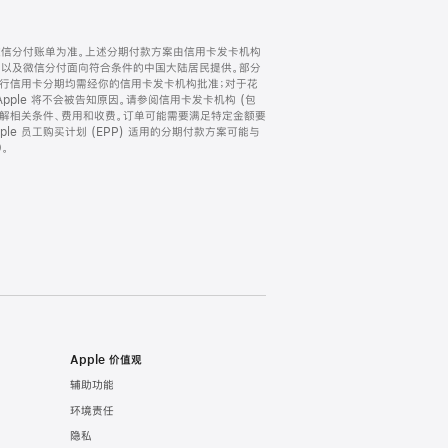
微信分付账单为准。上述分期付款方案由信用卡发卡机构
) 以及微信分付面向符合条件的中国大陆居民提供。部分
家。所有银行信用卡分期均需经你的信用卡发卡机构批准；对于花
ple 将不会被告知原因。请参阅信用卡发卡机构 (包
了解相关条件、费用和收费。订单可能需要满足特定金额要
e 员工购买计划 (EPP) 适用的分期付款方案可能与
。
Apple 价值观
辅助功能
环境责任
隐私