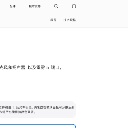
配件
技术支持
概览
技术规格
级麦克风和扬声器，以及雷雳 5 端口。
过特别设计，反光率极低。纳米纹理玻璃面板可分散反射
作场所也能保持出色画质。