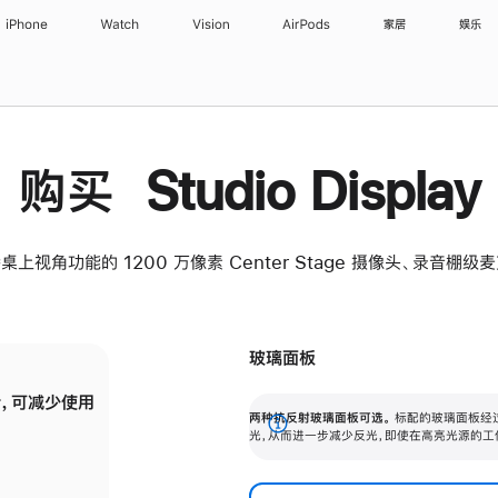
iPhone
Watch
Vision
AirPods
家居
娱乐
购买 Studio Display
桌上视角功能的 1200 万像素 Center Stage 摄像头、录音棚
玻璃面板
，可减少使用
纳米纹理玻璃面板可进一步减少反光，即使在
两种抗反射玻璃面板可选。
标配的玻璃面板经
。
有高亮光源的场所使用，也能保持出色画质。
展
光，从而进一步减少反光，即使在高亮光源的工
开