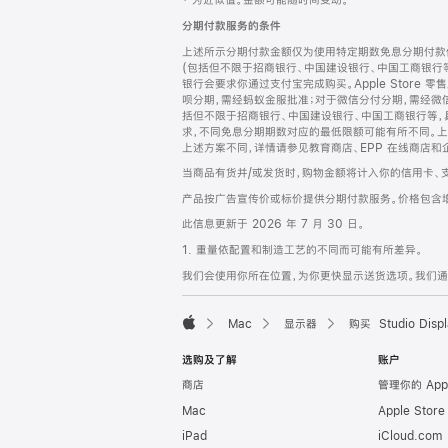
‡ 为近似值。金额可能随时间变动。
注
页
分期付款服务的条件
页
上述所示分期付款金额仅为使用特定期数免息分期付款估
脚
(包括但不限于招商银行、中国建设银行、中国工商银行
银行会要求你通过支付宝完成购买。Apple Store 零
呗分期，需经蚂蚁金服批准；对于微信分付分期，需经微信
括但不限于招商银行、中国建设银行、中国工商银行等，
求，不同免息分期期数对应的最低限额可能有所不同。上述分
上述方案不同，详情请参见教育商店、EPP 在线商店和
当商品有货并/或发货时，购物金额将计入你的信用卡、
产品按广告宣传价或标价提供分期付款服务。价格包含
此信息更新于 2026 年 7 月 30 日。
1. 重量依配置和制造工艺的不同而可能有所差异。
我们会使用你所在位置，为你更快显示送货选项。我们通过你
Mac
显示器
购买 Studio Displ
Apple
选购及了解
账户
商店
管理你的 App
Mac
Apple Stor
iPad
iCloud.com