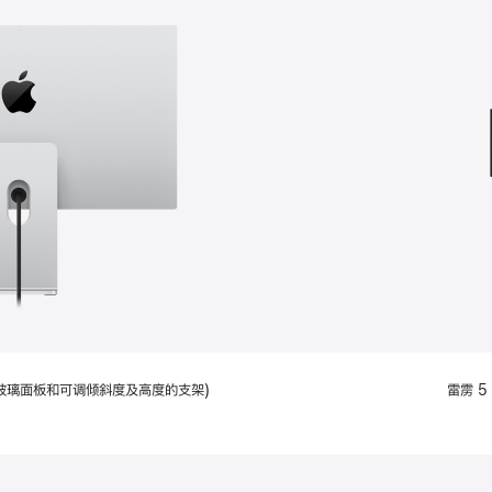
款
选
项)
配备标准玻璃面板和可调倾斜度及高度的支架)
雷雳 5 