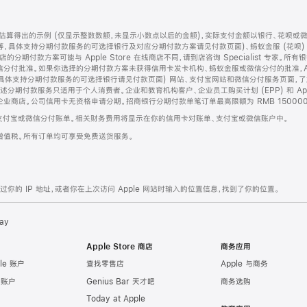
算得出的示例 (仅显示整数数额，未显示小数点以后的金额)，实际支付金额以银行、花呗或
等，具体支持分期付款服务的可选择银行及对应分期付款方案请见付款页面)、蚂蚁金服 (花呗
售店的分期付款方案可能与 Apple Store 在线商店不同，请到店咨询 Specialist 专
分付批准。如果你选择的分期付款方案未获得信用卡发卡机构、蚂蚁金服或微信分付的批准，Ap
具体支持分期付款服务的可选择银行请见付款页面) 网站、支付宝网站和微信分付服务页面，
期付款服务只适用于个人消费者。企业和教育机构客户、企业员工购买计划 (EPP) 和 Appl
企业商店。公司信用卡无资格申请分期。招商银行分期付款单笔订单最高限额为 RMB 150000
支付宝或微信分付账单。相关财务费用将显示在你的信用卡对账单、支付宝或微信账户中。
增值税。所有订单均可享受免费送货服务。
的 IP 地址，或者你在上次访问 Apple 网站时输入的位置信息，找到了你的位置。
ay
Apple Store 商店
商务应用
le 账户
查找零售店
Apple 与商务
e 账户
Genius Bar 天才吧
商务选购
Today at Apple