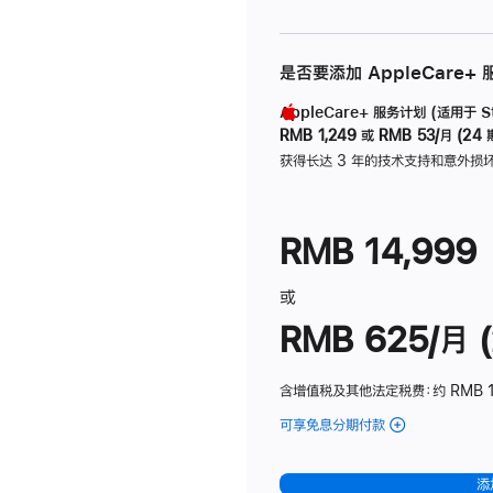
是否要添加 AppleCare+
AppleCare+ 服务计划 (适用于 Stu
RMB 1,249
或
RMB 53/月 (24 
获得长达 3 年的技术支持和意外损
RMB 14,999
或
RMB 625/月 (
含增值税及其他法定税费
：约 RMB 
可享免息分期付款
(Studio
Display
-
添