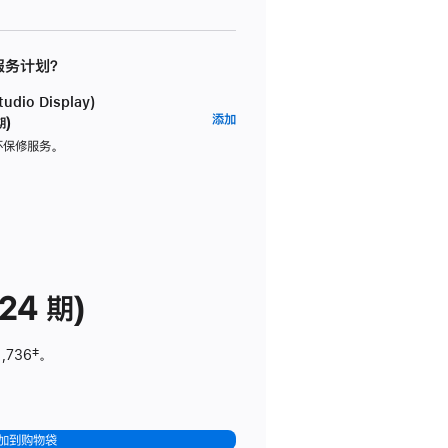
 服务计划？
dio Display)
AppleCare+
添加
期)
服
坏保修服务。
务
计
划
(适
用
于
24 期)
Studio
Display)
1,736
脚
‡。
注
加到购物袋