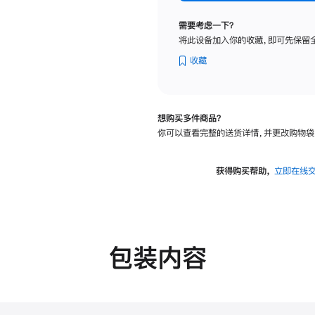
标
准
需要考虑一下？
玻
将此设备加入你的收藏，即可先保留
璃
面
收藏
板
-
可
想购买多件商品？
调
你可以查看完整的送货详情，并更改购物袋
倾
斜
度
获得购买帮助，
立即在线
及
高
度
的
支
包装内容
架
的
分
期
付