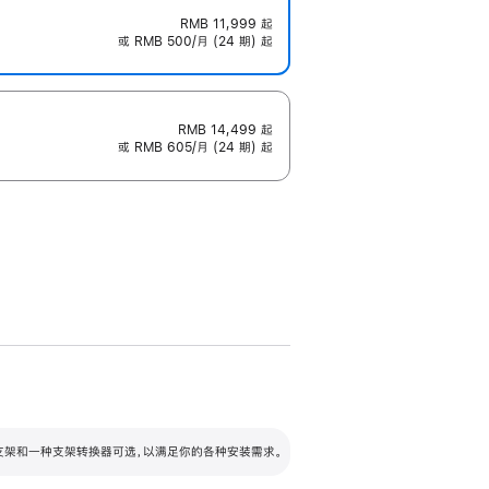
RMB 11,999
起
或 RMB 500/月 (24 期) 起
RMB 14,499
起
或 RMB 605/月 (24 期) 起
配可调倾斜度及高度的支架，额外增加 105
VESA 支架转换器
 有两种支架和一种支架转换器可选，以满足你的各种安装需求。
毫米的高度调节范围。
容的支架 (未随附)