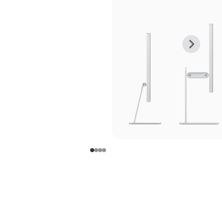
上
下
一
一
张
张
图
图
库
库
图
图
片
片
-
-
支
支
架
架