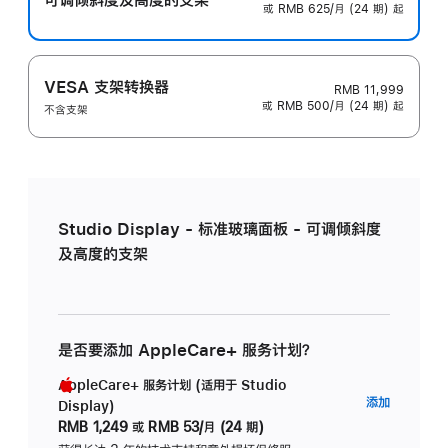
或 RMB 625/月 (24 期) 起
VESA 支架转换器
RMB 11,999
或 RMB 500/月 (24 期) 起
不含支架
Studio Display - 标准玻璃面板 - 可调倾斜度
及高度的支架
是否要添加 AppleCare+ 服务计划？
AppleCare+ 服务计划 (适用于 Studio
AppleC
添加
Display)
服
RMB 1,249
或
RMB 53/月 (24 期)