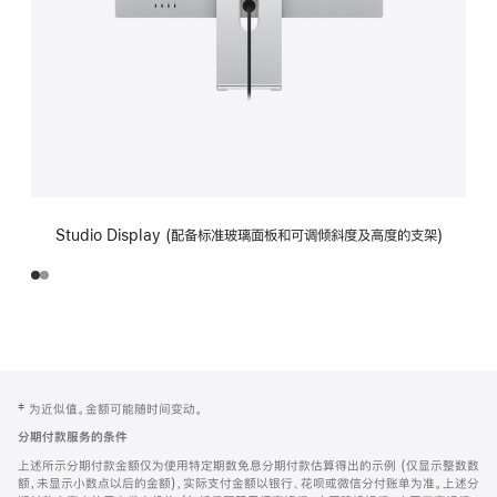
Studio Display (配备标准玻璃面板和可调倾斜度及高度的支架)
网
脚
‡ 为近似值。金额可能随时间变动。
注
页
分期付款服务的条件
页
上述所示分期付款金额仅为使用特定期数免息分期付款估算得出的示例 (仅显示整数数
脚
额，未显示小数点以后的金额)，实际支付金额以银行、花呗或微信分付账单为准。上述分