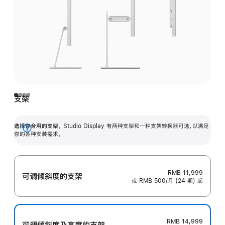
支架
选择你合用的支架。
Studio Display 有两种支架和一种支架转换器可选，以满足
展
你的各种安装需求。
开
RMB 11,999
可调倾斜度的支架
或 RMB 500/月 (24 期) 起
RMB 14,999
可调倾斜度及高‍度的支‍架