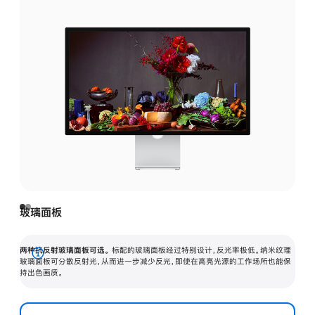
玻璃面板
两种抗反射玻璃面板可选。
标配的玻璃面板经过特别设计，反光率极低。纳米纹理
展
玻璃面板可分散反射光，从而进一步减少反光，即使在高亮光源的工作场所也能保
持出色画质。
开