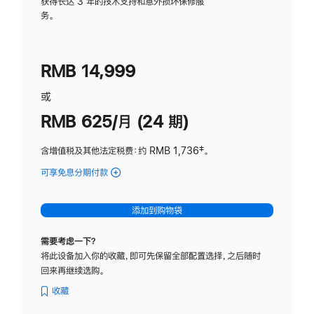
务
获得长达 3 年的技术支持和意外损坏保修服
务。
计
划
(适
RMB 14,999
用
于
或
Studio
RMB 625/月 (24 期)
Display
含增值税及其他法定税费
：约 RMB 1,736
脚
‡。
注
可享免息分期付款
(Studio
Display
-
添加到购物袋
标
准
需要考虑一下？
玻
将此设备加入你的收藏，即可先保留全部配置选择，之后随时
璃
回来再继续选购。
面
板
收藏
-