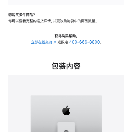
可
调
想购买多件商品？
倾
你可以查看完整的送货详情，并更改购物袋中的商品数量。
斜
度
及
获得购买帮助，
高
立即在线交流
(在
或致电
400-666-8800
。
度
新
的
窗
支
口
包装内容
架
中
的
打
分
开)
期
付
款
选
项)