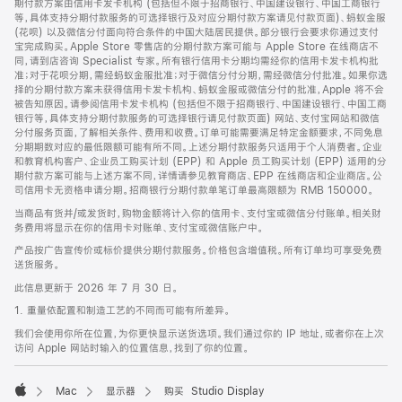
期付款方案由信用卡发卡机构 (包括但不限于招商银行、中国建设银行、中国工商银行
等，具体支持分期付款服务的可选择银行及对应分期付款方案请见付款页面)、蚂蚁金服
(花呗) 以及微信分付面向符合条件的中国大陆居民提供。部分银行会要求你通过支付
宝完成购买。Apple Store 零售店的分期付款方案可能与 Apple Store 在线商店不
同，请到店咨询 Specialist 专家。所有银行信用卡分期均需经你的信用卡发卡机构批
准；对于花呗分期，需经蚂蚁金服批准；对于微信分付分期，需经微信分付批准。如果你选
择的分期付款方案未获得信用卡发卡机构、蚂蚁金服或微信分付的批准，Apple 将不会
被告知原因。请参阅信用卡发卡机构 (包括但不限于招商银行、中国建设银行、中国工商
银行等，具体支持分期付款服务的可选择银行请见付款页面) 网站、支付宝网站和微信
分付服务页面，了解相关条件、费用和收费。订单可能需要满足特定金额要求，不同免息
分期期数对应的最低限额可能有所不同。上述分期付款服务只适用于个人消费者。企业
和教育机构客户、企业员工购买计划 (EPP) 和 Apple 员工购买计划 (EPP) 适用的分
期付款方案可能与上述方案不同，详情请参见教育商店、EPP 在线商店和企业商店。公
司信用卡无资格申请分期。招商银行分期付款单笔订单最高限额为 RMB 150000。
当商品有货并/或发货时，购物金额将计入你的信用卡、支付宝或微信分付账单。相关财
务费用将显示在你的信用卡对账单、支付宝或微信账户中。
产品按广告宣传价或标价提供分期付款服务。价格包含增值税。所有订单均可享受免费
送货服务。
此信息更新于 2026 年 7 月 30 日。
1. 重量依配置和制造工艺的不同而可能有所差异。
我们会使用你所在位置，为你更快显示送货选项。我们通过你的 IP 地址，或者你在上次
访问 Apple 网站时输入的位置信息，找到了你的位置。
Mac
显示器
购买 Studio Display