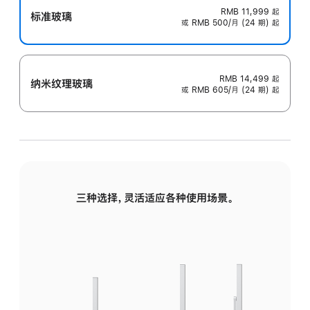
RMB 11,999
起
标准玻璃
或 RMB 500/月 (24 期) 起
RMB 14,499
起
纳米纹理玻璃
或 RMB 605/月 (24 期) 起
三种选择，灵活适应各种使用场景。
标