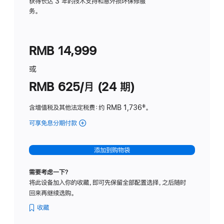
务
获得长达 3 年的技术支持和意外损坏保修服
务。
计
划
(适
RMB 14,999
用
于
或
Studio
RMB 625/月 (24 期)
Display
含增值税及其他法定税费
：约 RMB 1,736
脚
‡。
注
可享免息分期付款
(Studio
Display
-
添加到购物袋
标
准
需要考虑一下？
玻
将此设备加入你的收藏，即可先保留全部配置选择，之后随时
璃
回来再继续选购。
面
板
收藏
-