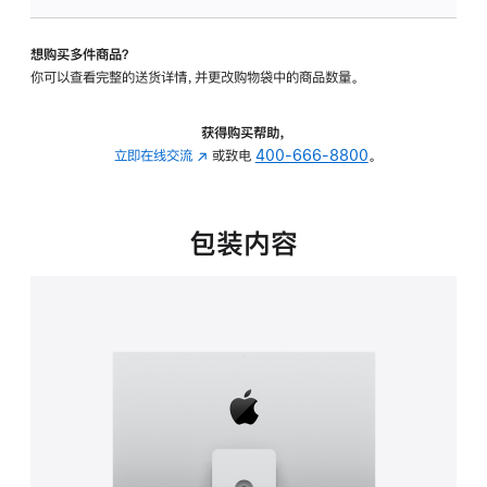
可
调
想购买多件商品？
倾
你可以查看完整的送货详情，并更改购物袋中的商品数量。
斜
度
及
获得购买帮助，
高
立即在线交流
(在
或致电
400-666-8800
。
度
新
的
窗
支
口
包装内容
架
中
的
打
分
开)
期
付
款
选
项)