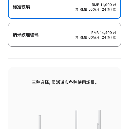
RMB 11,999
起
标准玻璃
或 RMB 500/月 (24 期) 起
RMB 14,499
起
纳米纹理玻璃
或 RMB 605/月 (24 期) 起
三种选择，灵活适应各种使用场景。
标