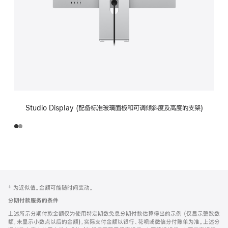
Studio Display (配备标准玻璃面板和可调倾斜度及高度的支架)
网
脚
‡ 为近似值。金额可能随时间变动。
注
页
分期付款服务的条件
页
上述所示分期付款金额仅为使用特定期数免息分期付款估算得出的示例 (仅显示整数数
脚
额，未显示小数点以后的金额)，实际支付金额以银行、花呗或微信分付账单为准。上述分