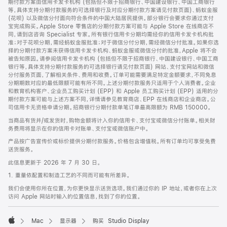
期付款方案由信用卡发卡机构 (包括但不限于招商银行、中国建设银行、中国工商银行
等，具体支持分期付款服务的可选择银行及对应分期付款方案请见付款页面)、蚂蚁金服
(花呗) 以及微信分付面向符合条件的中国大陆居民提供。部分银行会要求你通过支付
宝完成购买。Apple Store 零售店的分期付款方案可能与 Apple Store 在线商店不
同，请到店咨询 Specialist 专家。所有银行信用卡分期均需经你的信用卡发卡机构批
准；对于花呗分期，需经蚂蚁金服批准；对于微信分付分期，需经微信分付批准。如果你选
择的分期付款方案未获得信用卡发卡机构、蚂蚁金服或微信分付的批准，Apple 将不会
被告知原因。请参阅信用卡发卡机构 (包括但不限于招商银行、中国建设银行、中国工商
银行等，具体支持分期付款服务的可选择银行请见付款页面) 网站、支付宝网站和微信
分付服务页面，了解相关条件、费用和收费。订单可能需要满足特定金额要求，不同免息
分期期数对应的最低限额可能有所不同。上述分期付款服务只适用于个人消费者。企业
和教育机构客户、企业员工购买计划 (EPP) 和 Apple 员工购买计划 (EPP) 适用的分
期付款方案可能与上述方案不同，详情请参见教育商店、EPP 在线商店和企业商店。公
司信用卡无资格申请分期。招商银行分期付款单笔订单最高限额为 RMB 150000。
当商品有货并/或发货时，购物金额将计入你的信用卡、支付宝或微信分付账单。相关财
务费用将显示在你的信用卡对账单、支付宝或微信账户中。
产品按广告宣传价或标价提供分期付款服务。价格包含增值税。所有订单均可享受免费
送货服务。
此信息更新于 2026 年 7 月 30 日。
1. 重量依配置和制造工艺的不同而可能有所差异。
我们会使用你所在位置，为你更快显示送货选项。我们通过你的 IP 地址，或者你在上次
访问 Apple 网站时输入的位置信息，找到了你的位置。
Mac
显示器
购买 Studio Display