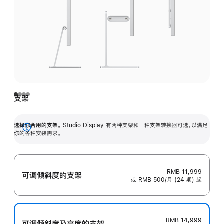
支架
选择你合用的支架。
Studio Display 有两种支架和一种支架转换器可选，以满足
展
你的各种安装需求。
开
RMB 11,999
可调倾斜度的支架
或 RMB 500/月 (24 期) 起
RMB 14,999
可调倾斜度及高‍度的支‍架