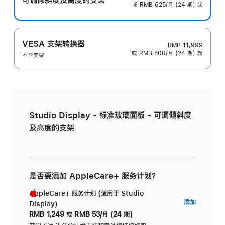
或 RMB 625/月 (24 期) 起
VESA 支架转换器
RMB 11,999
或 RMB 500/月 (24 期) 起
不含支架
Studio Display - 标准玻璃面板 - 可调倾斜度
及高度的支架
是否要添加 AppleCare+ 服务计划？
AppleCare+ 服务计划 (适用于 Studio
AppleC
添加
Display)
服
RMB 1,249
或
RMB 53/月 (24 期)