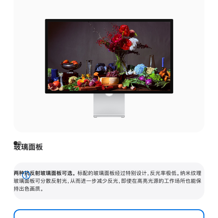
玻璃面板
两种抗反射玻璃面板可选。
标配的玻璃面板经过特别设计，反光率极低。纳米纹理
展
玻璃面板可分散反射光，从而进一步减少反光，即使在高亮光源的工作场所也能保
持出色画质。
开