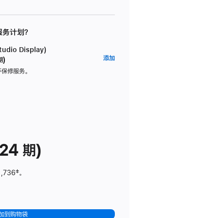
 服务计划？
dio Display)
AppleCare+
添加
期)
服
坏保修服务。
务
计
划
(适
用
于
24 期)
Studio
Display)
1,736
脚
‡。
注
加到购物袋