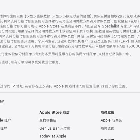
算得出的示例 (仅显示整数数额，未显示小数点以后的金额)，实际支付金额以银行、花呗或
等，具体支持分期付款服务的可选择银行及对应分期付款方案请见付款页面)、蚂蚁金服 (花呗
售店的分期付款方案可能与 Apple Store 在线商店不同，请到店咨询 Specialist 专
分付批准。如果你选择的分期付款方案未获得信用卡发卡机构、蚂蚁金服或微信分付的批准，Ap
具体支持分期付款服务的可选择银行请见付款页面) 网站、支付宝网站和微信分付服务页面，
期付款服务只适用于个人消费者。企业和教育机构客户、企业员工购买计划 (EPP) 和 Appl
企业商店。公司信用卡无资格申请分期。招商银行分期付款单笔订单最高限额为 RMB 150000
支付宝或微信分付账单。相关财务费用将显示在你的信用卡对账单、支付宝或微信账户中。
增值税。所有订单均可享受免费送货服务。
的 IP 地址，或者你在上次访问 Apple 网站时输入的位置信息，找到了你的位置。
ay
Apple Store 商店
商务应用
le 账户
查找零售店
Apple 与商务
e 账户
Genius Bar 天才吧
商务选购
Today at Apple