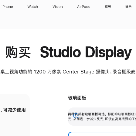
iPhone
Watch
Vision
AirPods
家居
娱乐
购买 Studio Display
桌上视角功能的 1200 万像素 Center Stage 摄像头、录音棚
玻璃面板
，可减少使用
纳米纹理玻璃面板可进一步减少反光，即使在
两种抗反射玻璃面板可选。
标配的玻璃面板经
。
有高亮光源的场所使用，也能保持出色画质。
展
光，从而进一步减少反光，即使在高亮光源的工
开