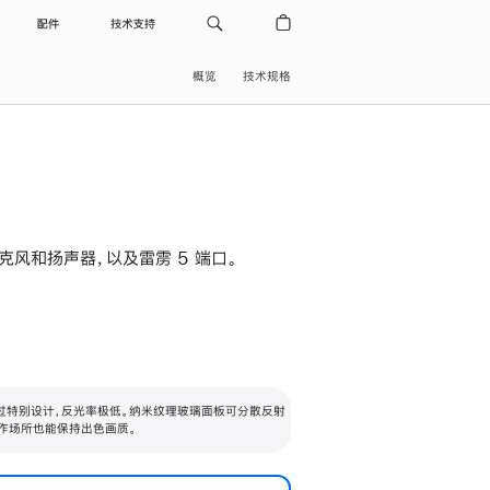
配件
技术支持
概览
技术规格
级麦克风和扬声器，以及雷雳 5 端口。
过特别设计，反光率极低。纳米纹理玻璃面板可分散反射
作场所也能保持出色画质。