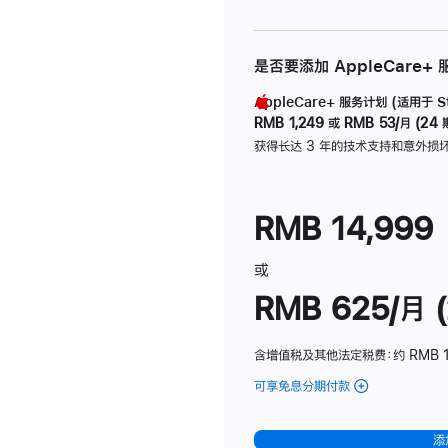
是否要添加 AppleCare+
AppleCare+ 服务计划 (适用于 Stu
RMB 1,249
或
RMB 53/月 (24 
获得长达 3 年的技术支持和意外损
RMB 14,999
或
RMB 625/月 (
含增值税及其他法定税费
：约 RMB 
可享免息分期付款
(Studio
Display
-
添