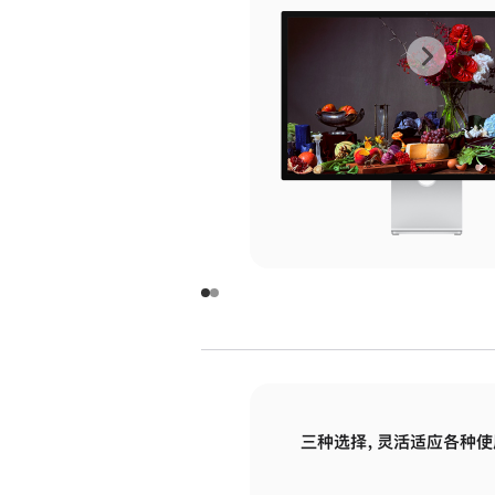
上
下
一
一
张
张
图
图
库
库
图
图
片
片
-
-
玻
玻
璃
璃
三种选择，灵活适应各种使
面
面
板
板