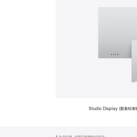
Studio Display (
网
脚