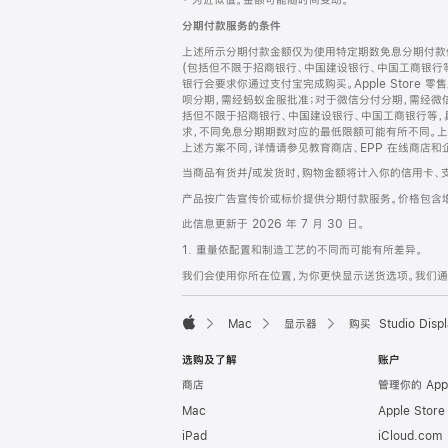
‡ 为近似值。金额可能随时间变动。
注
页
分期付款服务的条件
页
上述所示分期付款金额仅为使用特定期数免息分期付款估
脚
(包括但不限于招商银行、中国建设银行、中国工商银行
银行会要求你通过支付宝完成购买。Apple Store 零
呗分期，需经蚂蚁金服批准；对于微信分付分期，需经微信
括但不限于招商银行、中国建设银行、中国工商银行等，
求，不同免息分期期数对应的最低限额可能有所不同。上述分
上述方案不同，详情请参见教育商店、EPP 在线商店和
当商品有货并/或发货时，购物金额将计入你的信用卡、
产品按广告宣传价或标价提供分期付款服务。价格包含
此信息更新于 2026 年 7 月 30 日。
1. 重量依配置和制造工艺的不同而可能有所差异。
我们会使用你所在位置，为你更快显示送货选项。我们通过你
Mac
显示器
购买 Studio Displ
Apple
选购及了解
账户
商店
管理你的 App
Mac
Apple Stor
iPad
iCloud.com