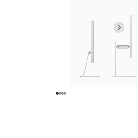
上
下
一
一
张
张
图
图
库
库
图
图
片
片
-
-
支
支
架
架