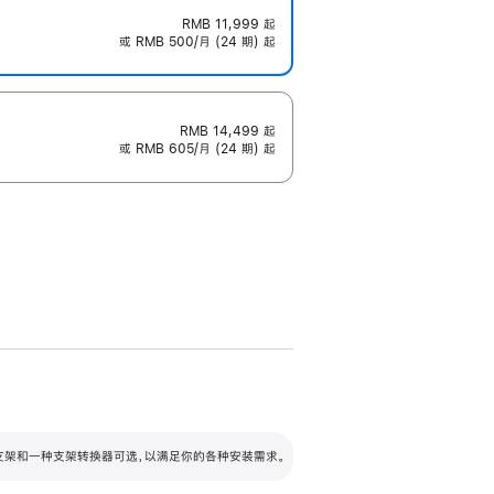
RMB 11,999
起
或 RMB 500/月 (24 期) 起
RMB 14,499
起
或 RMB 605/月 (24 期) 起
配可调倾斜度及高度的支架，额外增加 105
VESA 支架转换器
 有两种支架和一种支架转换器可选，以满足你的各种安装需求。
毫米的高度调节范围。
容的支架 (未随附)