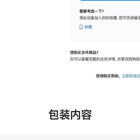
标
准
需要考虑一下？
玻
将此设备加入你的收藏，即可先保留
璃
面
收藏
板
-
可
想购买多件商品？
调
你可以查看完整的送货详情，并更改购物袋
倾
斜
度
获得购买帮助，
立即在线
及
高
度
的
支
包装内容
架
的
分
期
付