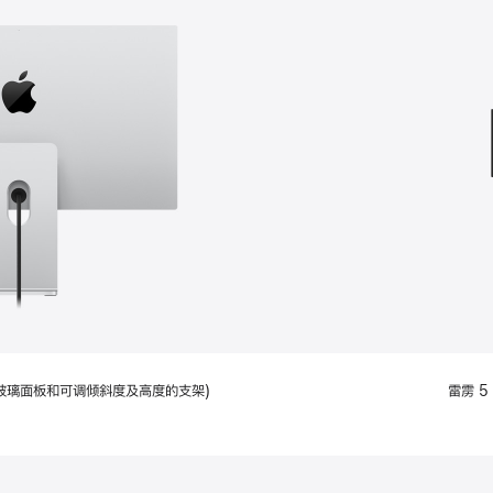
款
选
项)
配备标准玻璃面板和可调倾斜度及高度的支架)
雷雳 5 