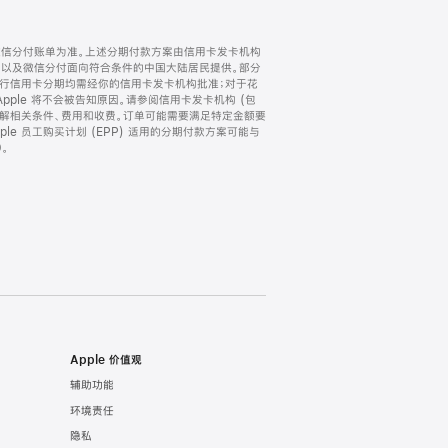
微信分付账单为准。上述分期付款方案由信用卡发卡机构
) 以及微信分付面向符合条件的中国大陆居民提供。部分
家。所有银行信用卡分期均需经你的信用卡发卡机构批准；对于花
ple 将不会被告知原因。请参阅信用卡发卡机构 (包
了解相关条件、费用和收费。订单可能需要满足特定金额要
e 员工购买计划 (EPP) 适用的分期付款方案可能与
。
Apple 价值观
辅助功能
环境责任
隐私