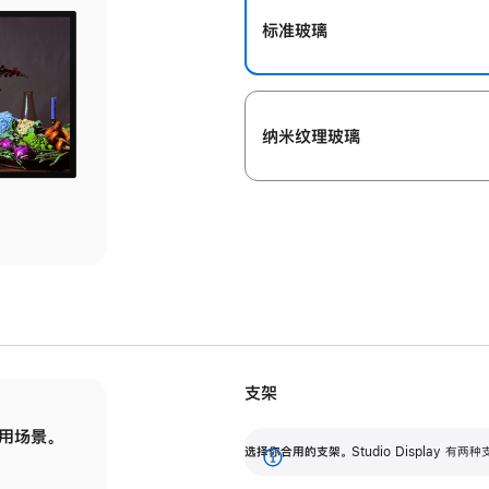
标准玻璃
纳米纹理玻璃
支架
用场景。
标配可调倾斜度的支架，提供 30 度的倾斜度
选
选择你合用的支架。
Studio Display
调节范围。
展