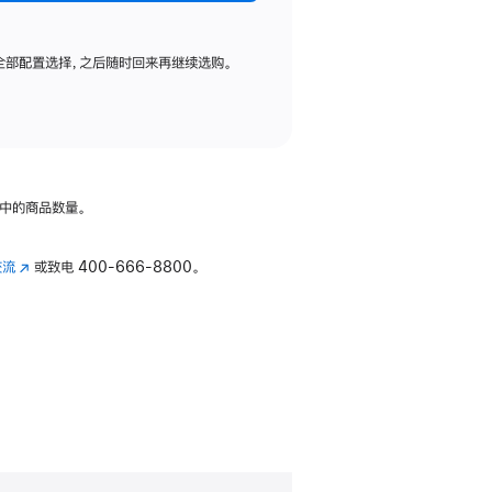
全部配置选择，之后随时回来再继续选购。
中的商品数量。
交流
(在
或致电
400-666-8800。
新
窗
口
中
打
开)