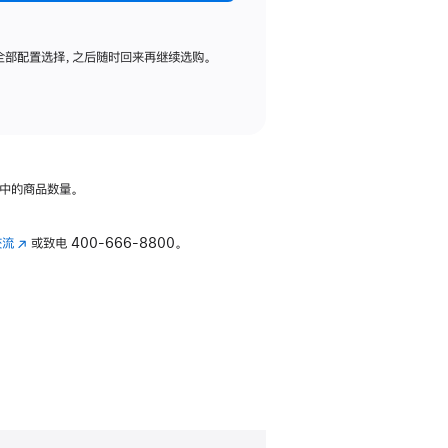
全部配置选择，之后随时回来再继续选购。
中的商品数量。
交流
(在
或致电
400-666-8800。
新
窗
口
中
打
开)