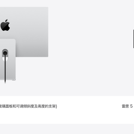
款
选
项)
配备标准玻璃面板和可调倾斜度及高度的支架)
雷雳 5 