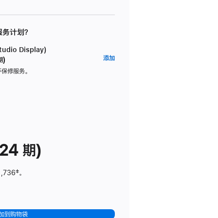
 服务计划？
dio Display)
AppleCare+
添加
期)
服
坏保修服务。
务
计
划
(适
用
于
24 期)
Studio
Display)
1,736
脚
‡。
注
加到购物袋