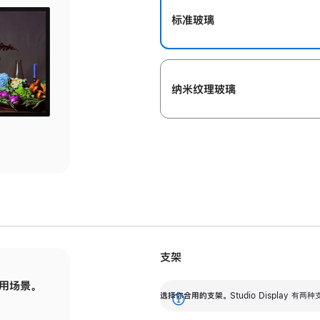
标准玻璃
纳米纹理玻璃
支架
用场景。
标配可调倾斜度的支架，提供 30 度的倾斜度
选
选择你合用的支架。
Studio Display
调节范围。
展