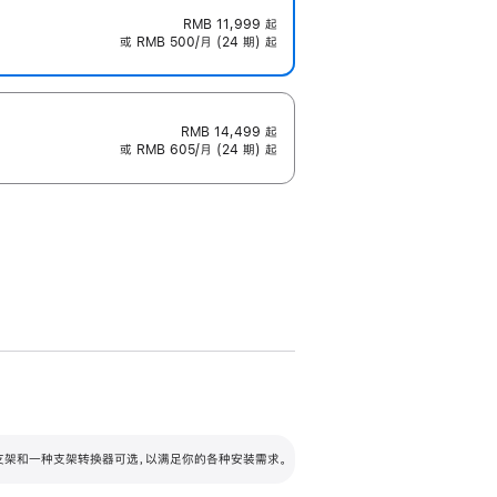
RMB 11,999
起
或 RMB 500/月 (24 期) 起
RMB 14,499
起
或 RMB 605/月 (24 期) 起
配可调倾斜度及高度的支架，额外增加 105
VESA 支架转换器
 有两种支架和一种支架转换器可选，以满足你的各种安装需求。
毫米的高度调节范围。
容的支架 (未随附)