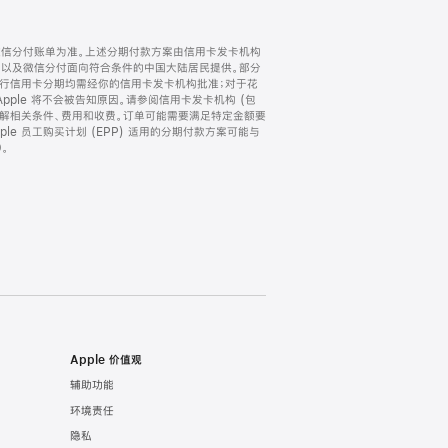
微信分付账单为准。上述分期付款方案由信用卡发卡机构
) 以及微信分付面向符合条件的中国大陆居民提供。部分
家。所有银行信用卡分期均需经你的信用卡发卡机构批准；对于花
ple 将不会被告知原因。请参阅信用卡发卡机构 (包
了解相关条件、费用和收费。订单可能需要满足特定金额要
e 员工购买计划 (EPP) 适用的分期付款方案可能与
。
Apple 价值观
辅助功能
环境责任
隐私