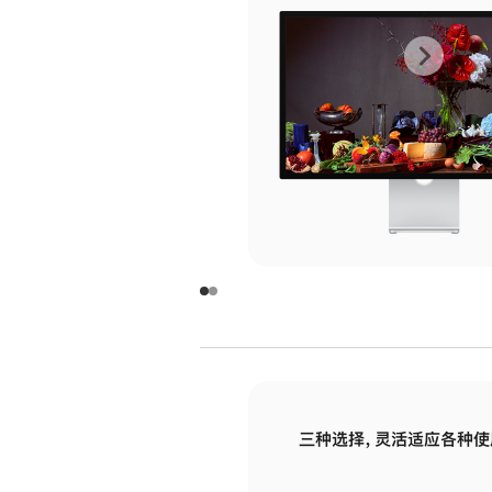
上
下
一
一
张
张
图
图
库
库
图
图
片
片
-
-
玻
玻
璃
璃
三种选择，灵活适应各种使
面
面
板
板