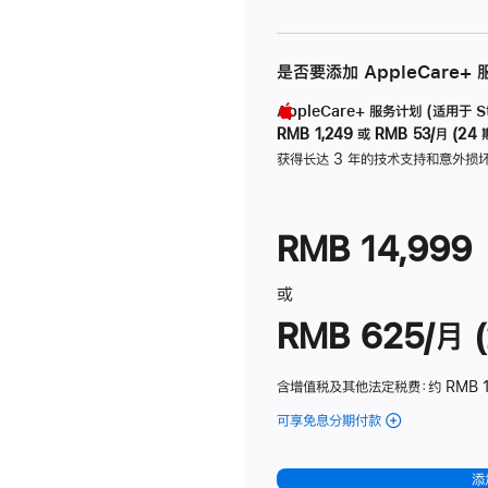
是否要添加 AppleCare+
AppleCare+ 服务计划 (适用于 Stu
RMB 1,249
或
RMB 53/月 (24 
获得长达 3 年的技术支持和意外损
RMB 14,999
或
RMB 625/月 (
含增值税及其他法定税费
：约 RMB 
可享免息分期付款
(Studio
Display
-
添