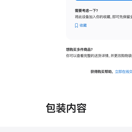
标
准
需要考虑一下？
玻
将此设备加入你的收藏，即可先保留
璃
面
收藏
板
-
可
想购买多件商品？
调
你可以查看完整的送货详情，并更改购物袋
倾
斜
度
获得购买帮助，
立即在线
及
高
度
的
支
包装内容
架
的
分
期
付