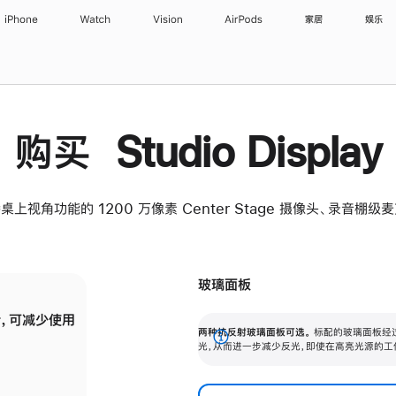
iPhone
Watch
Vision
AirPods
家居
娱乐
购买 Studio Display
桌上视角功能的 1200 万像素 Center Stage 摄像头、录音棚
玻璃面板
，可减少使用
纳米纹理玻璃面板可进一步减少反光，即使在
两种抗反射玻璃面板可选。
标配的玻璃面板经
。
有高亮光源的场所使用，也能保持出色画质。
展
光，从而进一步减少反光，即使在高亮光源的工
开