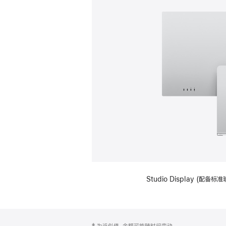
Studio Display (
网
脚