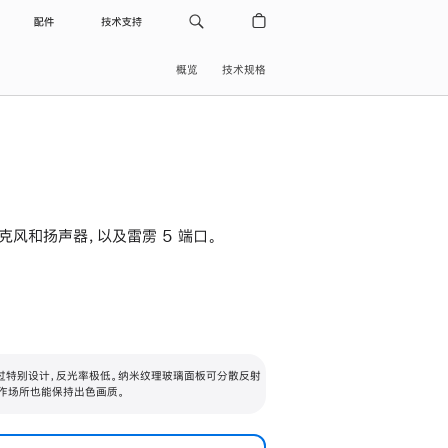
配件
技术支持
概览
技术规格
级麦克风和扬声器，以及雷雳 5 端口。
过特别设计，反光率极低。纳米纹理玻璃面板可分散反射
作场所也能保持出色画质。