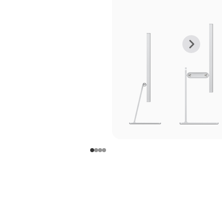
上
下
一
一
张
张
图
图
库
库
图
图
片
片
-
-
支
支
架
架