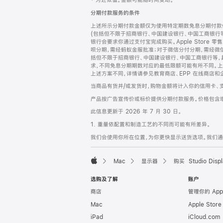
‡ 为近似值。金额可能随时间变动。
注
页
分期付款服务的条件
页
上述所示分期付款金额仅为使用特定期数免息分期付款估
脚
(包括但不限于招商银行、中国建设银行、中国工商银行
银行会要求你通过支付宝完成购买。Apple Store 零
呗分期，需经蚂蚁金服批准；对于微信分付分期，需经微信
括但不限于招商银行、中国建设银行、中国工商银行等，
求，不同免息分期期数对应的最低限额可能有所不同。上述分
上述方案不同，详情请参见教育商店、EPP 在线商店和
当商品有货并/或发货时，购物金额将计入你的信用卡、
产品按广告宣传价或标价提供分期付款服务。价格包含
此信息更新于 2026 年 7 月 30 日。
1. 重量依配置和制造工艺的不同而可能有所差异。
我们会使用你所在位置，为你更快显示送货选项。我们通过你
Mac
显示器
购买 Studio Displ
Apple
选购及了解
账户
商店
管理你的 App
Mac
Apple Stor
iPad
iCloud.com