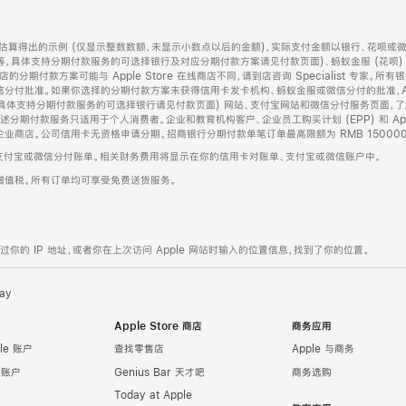
算得出的示例 (仅显示整数数额，未显示小数点以后的金额)，实际支付金额以银行、花呗或
等，具体支持分期付款服务的可选择银行及对应分期付款方案请见付款页面)、蚂蚁金服 (花呗
售店的分期付款方案可能与 Apple Store 在线商店不同，请到店咨询 Specialist 专
分付批准。如果你选择的分期付款方案未获得信用卡发卡机构、蚂蚁金服或微信分付的批准，Ap
具体支持分期付款服务的可选择银行请见付款页面) 网站、支付宝网站和微信分付服务页面，
期付款服务只适用于个人消费者。企业和教育机构客户、企业员工购买计划 (EPP) 和 Appl
企业商店。公司信用卡无资格申请分期。招商银行分期付款单笔订单最高限额为 RMB 150000
支付宝或微信分付账单。相关财务费用将显示在你的信用卡对账单、支付宝或微信账户中。
增值税。所有订单均可享受免费送货服务。
的 IP 地址，或者你在上次访问 Apple 网站时输入的位置信息，找到了你的位置。
ay
Apple Store 商店
商务应用
le 账户
查找零售店
Apple 与商务
e 账户
Genius Bar 天才吧
商务选购
Today at Apple