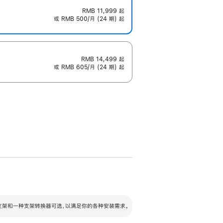
RMB 11,999
起
或 RMB 500/月 (24 期) 起
RMB 14,499
起
或 RMB 605/月 (24 期) 起
配可调倾斜度及高度的支架，额外增加 105
VESA 支架转换器
 有两种支架和一种支架转换器可选，以满足你的各种安装需求。
毫米的高度调节范围。
容的支架 (未随附)