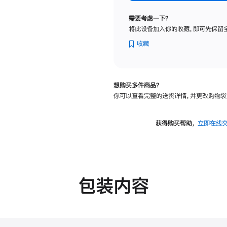
标
准
需要考虑一下？
玻
将此设备加入你的收藏，即可先保留
璃
面
收藏
板
-
可
想购买多件商品？
调
你可以查看完整的送货详情，并更改购物袋
倾
斜
度
获得购买帮助，
立即在线
及
高
度
的
支
包装内容
架
的
分
期
付