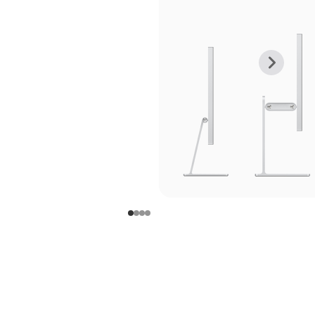
上
下
一
一
张
张
图
图
库
库
图
图
片
片
-
-
支
支
架
架