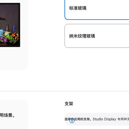
标准玻璃
纳米纹理玻璃
支架
用场景。
标配可调倾斜度的支架，提供 30 度的倾斜度
选
选择你合用的支架。
Studio Display
调节范围。
展