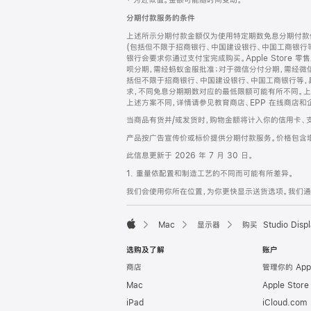
‡ 为近似值。金额可能随时间变动。
注
页
分期付款服务的条件
页
上述所示分期付款金额仅为使用特定期数免息分期付款估
脚
(包括但不限于招商银行、中国建设银行、中国工商银行
银行会要求你通过支付宝完成购买。Apple Store 零
呗分期，需经蚂蚁金服批准；对于微信分付分期，需经微信
括但不限于招商银行、中国建设银行、中国工商银行等，
求，不同免息分期期数对应的最低限额可能有所不同。上述分
上述方案不同，详情请参见教育商店、EPP 在线商店和
当商品有货并/或发货时，购物金额将计入你的信用卡、
产品按广告宣传价或标价提供分期付款服务。价格包含
此信息更新于 2026 年 7 月 30 日。
1. 重量依配置和制造工艺的不同而可能有所差异。
我们会使用你所在位置，为你更快显示送货选项。我们通过你
Mac
显示器
购买 Studio Displ
Apple
选购及了解
账户
商店
管理你的 App
Mac
Apple Stor
iPad
iCloud.com