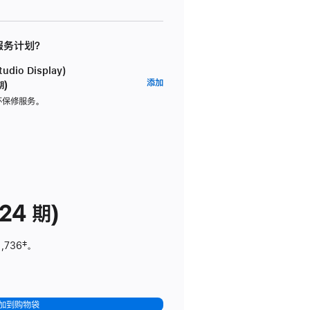
 服务计划？
dio Display)
AppleCare+
添加
期)
服
坏保修服务。
务
计
划
(适
用
于
24 期)
Studio
Display)
1,736
脚
‡。
注
加到购物袋