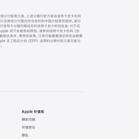
微信分付账单为准。上述分期付款方案由信用卡发卡机构
) 以及微信分付面向符合条件的中国大陆居民提供。部分
家。所有银行信用卡分期均需经你的信用卡发卡机构批准；对于花
ple 将不会被告知原因。请参阅信用卡发卡机构 (包
了解相关条件、费用和收费。订单可能需要满足特定金额要
e 员工购买计划 (EPP) 适用的分期付款方案可能与
。
Apple 价值观
辅助功能
环境责任
隐私