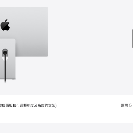
款
选
项)
配备标准玻璃面板和可调倾斜度及高度的支架)
雷雳 5 