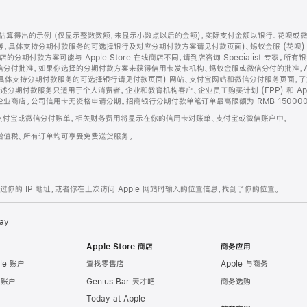
算得出的示例 (仅显示整数数额，未显示小数点以后的金额)，实际支付金额以银行、花呗或
等，具体支持分期付款服务的可选择银行及对应分期付款方案请见付款页面)、蚂蚁金服 (花呗
售店的分期付款方案可能与 Apple Store 在线商店不同，请到店咨询 Specialist 专
分付批准。如果你选择的分期付款方案未获得信用卡发卡机构、蚂蚁金服或微信分付的批准，Ap
具体支持分期付款服务的可选择银行请见付款页面) 网站、支付宝网站和微信分付服务页面，
期付款服务只适用于个人消费者。企业和教育机构客户、企业员工购买计划 (EPP) 和 Appl
企业商店。公司信用卡无资格申请分期。招商银行分期付款单笔订单最高限额为 RMB 150000
支付宝或微信分付账单。相关财务费用将显示在你的信用卡对账单、支付宝或微信账户中。
增值税。所有订单均可享受免费送货服务。
的 IP 地址，或者你在上次访问 Apple 网站时输入的位置信息，找到了你的位置。
ay
Apple Store 商店
商务应用
le 账户
查找零售店
Apple 与商务
e 账户
Genius Bar 天才吧
商务选购
Today at Apple