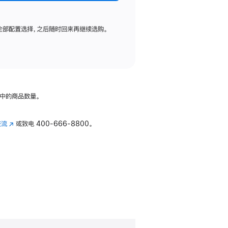
全部配置选择，之后随时回来再继续选购。
中的商品数量。
交流
(在
或致电
400-666-8800。
新
窗
口
中
打
开)