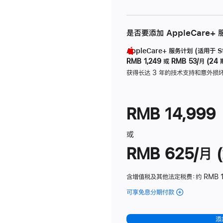
是否要添加 AppleCare+
AppleCare+ 服务计划 (适用于 Stu
RMB 1,249
或
RMB 53/月 (24 
获得长达 3 年的技术支持和意外损
RMB 14,999
或
RMB 625/月 (
含增值税及其他法定税费
：约 RMB 
可享免息分期付款
(Studio
Display
-
添