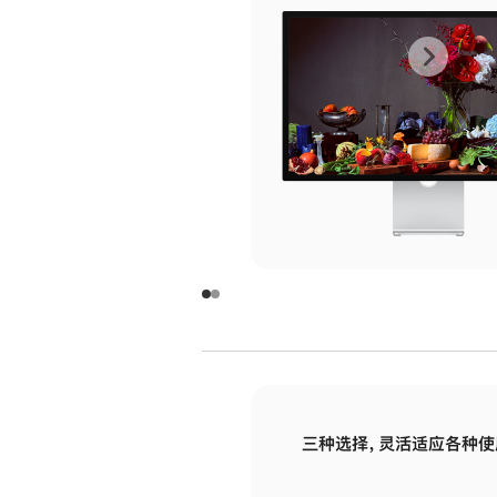
上
下
一
一
张
张
图
图
库
库
图
图
片
片
-
-
玻
玻
璃
璃
三种选择，灵活适应各种使
面
面
板
板