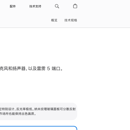
配件
技术支持
概览
技术规格
级麦克风和扬声器，以及雷雳 5 端口。
过特别设计，反光率极低。纳米纹理玻璃面板可分散反射
作场所也能保持出色画质。