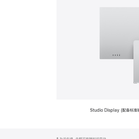
Studio Display (
网
脚