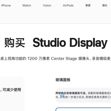
iPhone
Watch
Vision
AirPods
家居
娱乐
购买 Studio Display
桌上视角功能的 1200 万像素 Center Stage 摄像头、录音棚
玻璃面板
，可减少使用
纳米纹理玻璃面板可进一步减少反光，即使在
两种抗反射玻璃面板可选。
标配的玻璃面板经
。
有高亮光源的场所使用，也能保持出色画质。
展
光，从而进一步减少反光，即使在高亮光源的工
开