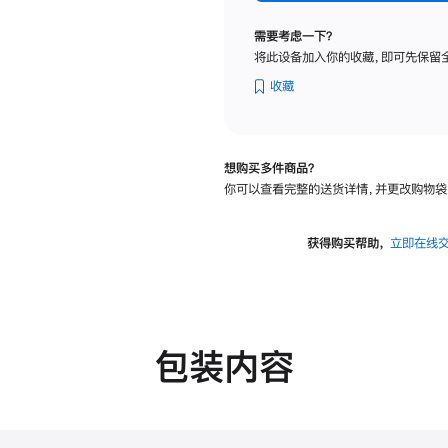
标
准
需要考虑一下？
玻
将此设备加入你的收藏，即可先保留
璃
面
收藏
板
-
可
想购买多件商品？
调
你可以查看完整的送货详情，并更改购物袋
倾
斜
度
获得购买帮助，
立即在线
及
高
度
的
支
包装内容
架
的
分
期
付