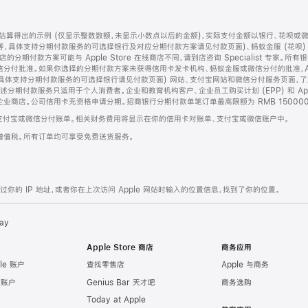
算得出的示例 (仅显示整数数额，未显示小数点以后的金额)，实际支付金额以银行、花呗或
等，具体支持分期付款服务的可选择银行及对应分期付款方案请见付款页面)、蚂蚁金服 (花呗
售店的分期付款方案可能与 Apple Store 在线商店不同，请到店咨询 Specialist 专
分付批准。如果你选择的分期付款方案未获得信用卡发卡机构、蚂蚁金服或微信分付的批准，Ap
具体支持分期付款服务的可选择银行请见付款页面) 网站、支付宝网站和微信分付服务页面，
期付款服务只适用于个人消费者。企业和教育机构客户、企业员工购买计划 (EPP) 和 Appl
企业商店。公司信用卡无资格申请分期。招商银行分期付款单笔订单最高限额为 RMB 150000
支付宝或微信分付账单。相关财务费用将显示在你的信用卡对账单、支付宝或微信账户中。
增值税。所有订单均可享受免费送货服务。
的 IP 地址，或者你在上次访问 Apple 网站时输入的位置信息，找到了你的位置。
ay
Apple Store 商店
商务应用
le 账户
查找零售店
Apple 与商务
e 账户
Genius Bar 天才吧
商务选购
Today at Apple