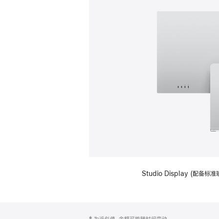
Studio Display (
网
脚