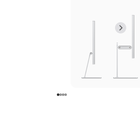
上
下
一
一
张
张
图
图
库
库
图
图
片
片
-
-
支
支
架
架