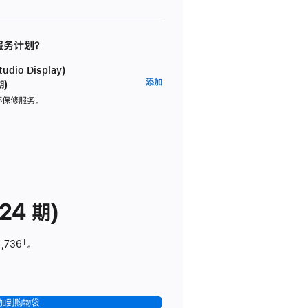
 服务计划？
dio Display)
AppleCare+
添加
期)
服
坏保修服务。
务
计
划
(适
用
于
24 期)
Studio
Display)
1,736
脚
‡。
注
加到购物袋