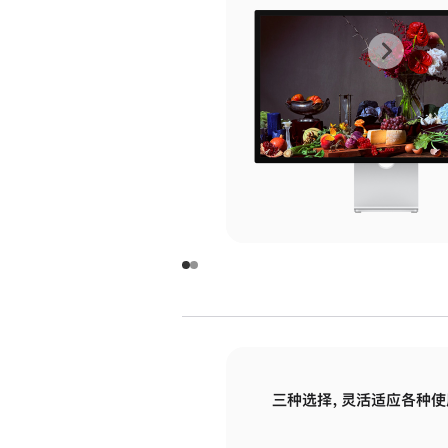
上
下
一
一
张
张
图
图
库
库
图
图
片
片
-
-
玻
玻
璃
璃
三种选择，灵活适应各种使
面
面
板
板