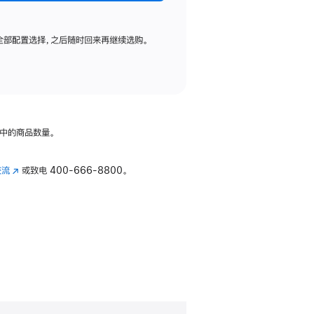
全部配置选择，之后随时回来再继续选购。
中的商品数量。
交流
(在
或致电
400-666-8800。
新
窗
口
中
打
开)