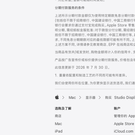
‡ 为近似值。金额可能随时间变动。
注
页
分期付款服务的条件
页
上述所示分期付款金额仅为使用特定期数免息分期付款估
脚
(包括但不限于招商银行、中国建设银行、中国工商银行
银行会要求你通过支付宝完成购买。Apple Store 零
呗分期，需经蚂蚁金服批准；对于微信分付分期，需经微信
括但不限于招商银行、中国建设银行、中国工商银行等，
求，不同免息分期期数对应的最低限额可能有所不同。上述分
上述方案不同，详情请参见教育商店、EPP 在线商店和
当商品有货并/或发货时，购物金额将计入你的信用卡、
产品按广告宣传价或标价提供分期付款服务。价格包含
此信息更新于 2026 年 7 月 30 日。
1. 重量依配置和制造工艺的不同而可能有所差异。
我们会使用你所在位置，为你更快显示送货选项。我们通过你
Mac
显示器
购买 Studio Displ
Apple
选购及了解
账户
商店
管理你的 App
Mac
Apple Stor
iPad
iCloud.com