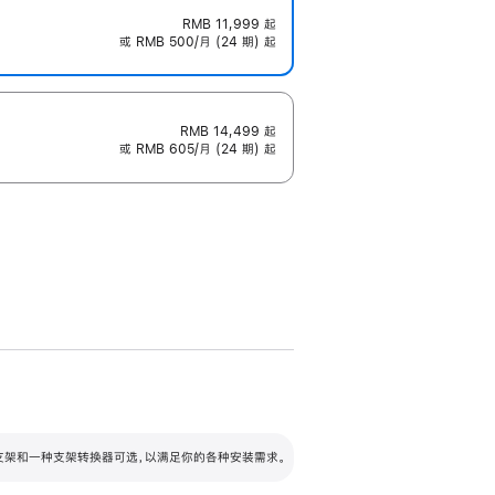
RMB 11,999
起
或 RMB 500/月 (24 期) 起
RMB 14,499
起
或 RMB 605/月 (24 期) 起
配可调倾斜度及高度的支架，额外增加 105
VESA 支架转换器
 有两种支架和一种支架转换器可选，以满足你的各种安装需求。
毫米的高度调节范围。
容的支架 (未随附)