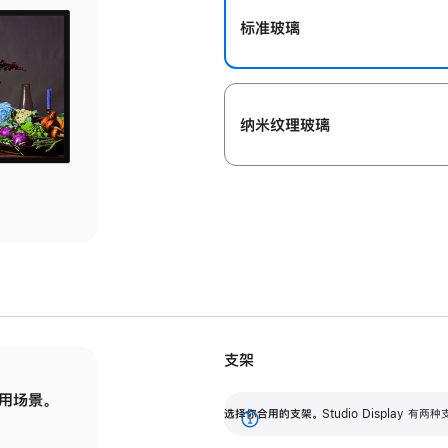
标准玻璃
纳米纹理玻璃
支架
用场景。
标配可调倾斜度的支架，提供 30 度的倾斜度
选
选择你合用的支架。
Studio Display
调节范围。
展