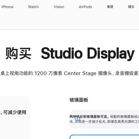
iPhone
Watch
Vision
AirPods
家居
娱乐
购买 Studio Display
桌上视角功能的 1200 万像素 Center Stage 摄像头、录音棚
玻璃面板
，可减少使用
纳米纹理玻璃面板可进一步减少反光，即使在
两种抗反射玻璃面板可选。
标配的玻璃面板经
。
有高亮光源的场所使用，也能保持出色画质。
展
光，从而进一步减少反光，即使在高亮光源的工
开