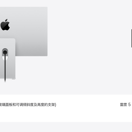
款
选
项)
配备标准玻璃面板和可调倾斜度及高度的支架)
雷雳 5 