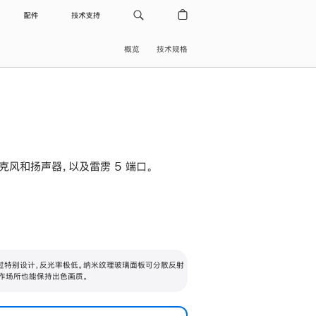
配件
技术支持
概览
技术规格
级麦克风和扬声器，以及雷雳 5 端口。
过特别设计，反光率极低。纳米纹理玻璃面板可分散反射
作场所也能保持出色画质。