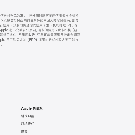
微信分付账单为准。上述分期付款方案由信用卡发卡机构
) 以及微信分付面向符合条件的中国大陆居民提供。部分
家。所有银行信用卡分期均需经你的信用卡发卡机构批准；对于花
ple 将不会被告知原因。请参阅信用卡发卡机构 (包
了解相关条件、费用和收费。订单可能需要满足特定金额要
e 员工购买计划 (EPP) 适用的分期付款方案可能与
。
Apple 价值观
辅助功能
环境责任
隐私