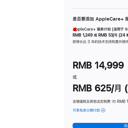
是否要添加 AppleCare+
AppleCare+ 服务计划 (适用于 Stu
RMB 1,249
或
RMB 53/月 (24 
获得长达 3 年的技术支持和意外损
RMB 14,999
或
RMB 625/月 (
含增值税及其他法定税费
：约 RMB 
可享免息分期付款
(Studio
Display
-
添