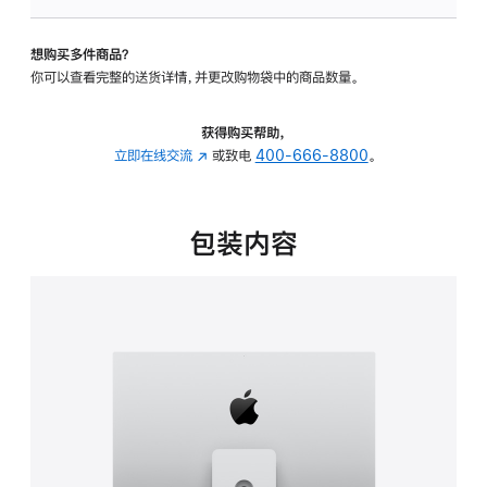
可
调
想购买多件商品？
倾
你可以查看完整的送货详情，并更改购物袋中的商品数量。
斜
度
及
获得购买帮助，
高
立即在线交流
(在
或致电
400-666-8800
。
度
新
的
窗
支
口
包装内容
架
中
的
打
分
开)
期
付
款
选
项)