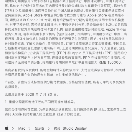
期付款方案由信用卡发卡机构 (包括但不限于招商银行、中国建设银行、中国工商银行
等，具体支持分期付款服务的可选择银行及对应分期付款方案请见付款页面)、蚂蚁金服
(花呗) 以及微信分付面向符合条件的中国大陆居民提供。部分银行会要求你通过支付
宝完成购买。Apple Store 零售店的分期付款方案可能与 Apple Store 在线商店不
同，请到店咨询 Specialist 专家。所有银行信用卡分期均需经你的信用卡发卡机构批
准；对于花呗分期，需经蚂蚁金服批准；对于微信分付分期，需经微信分付批准。如果你选
择的分期付款方案未获得信用卡发卡机构、蚂蚁金服或微信分付的批准，Apple 将不会
被告知原因。请参阅信用卡发卡机构 (包括但不限于招商银行、中国建设银行、中国工商
银行等，具体支持分期付款服务的可选择银行请见付款页面) 网站、支付宝网站和微信
分付服务页面，了解相关条件、费用和收费。订单可能需要满足特定金额要求，不同免息
分期期数对应的最低限额可能有所不同。上述分期付款服务只适用于个人消费者。企业
和教育机构客户、企业员工购买计划 (EPP) 和 Apple 员工购买计划 (EPP) 适用的分
期付款方案可能与上述方案不同，详情请参见教育商店、EPP 在线商店和企业商店。公
司信用卡无资格申请分期。招商银行分期付款单笔订单最高限额为 RMB 150000。
当商品有货并/或发货时，购物金额将计入你的信用卡、支付宝或微信分付账单。相关财
务费用将显示在你的信用卡对账单、支付宝或微信账户中。
产品按广告宣传价或标价提供分期付款服务。价格包含增值税。所有订单均可享受免费
送货服务。
此信息更新于 2026 年 7 月 30 日。
1. 重量依配置和制造工艺的不同而可能有所差异。
我们会使用你所在位置，为你更快显示送货选项。我们通过你的 IP 地址，或者你在上次
访问 Apple 网站时输入的位置信息，找到了你的位置。
Mac
显示器
购买 Studio Display