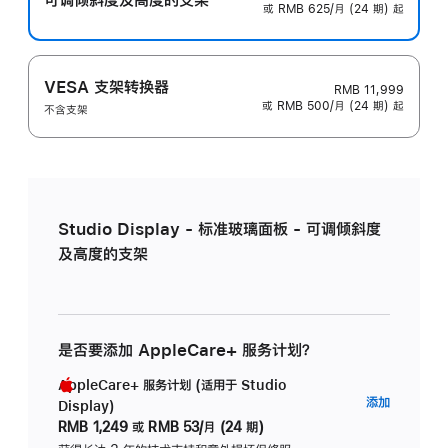
或 RMB 625/月 (24 期) 起
VESA 支架转换器
RMB 11,999
或 RMB 500/月 (24 期) 起
不含支架
Studio Display - 标准玻璃面板 - 可调倾斜度
及高度的支架
是否要添加 AppleCare+ 服务计划？
AppleCare+ 服务计划 (适用于 Studio
AppleC
添加
Display)
服
RMB 1,249
或
RMB 53/月 (24 期)