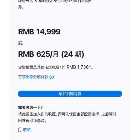
务
获得长达 3 年的技术支持和意外损坏保修服
务。
计
划
(适
RMB 14,999
用
于
或
Studio
RMB 625/月 (24 期)
Display
含增值税及其他法定税费
：约 RMB 1,736
脚
‡。
注
可享免息分期付款
(Studio
Display
-
添加到购物袋
标
准
需要考虑一下？
玻
将此设备加入你的收藏，即可先保留全部配置选择，之后随时
璃
回来再继续选购。
面
板
收藏
-