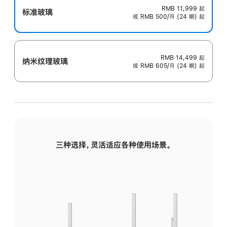
RMB 11,999
起
标准玻璃
或 RMB 500/月 (24 期) 起
RMB 14,499
起
纳米纹理玻璃
或 RMB 605/月 (24 期) 起
三种选择，灵活适应各种使用场景。
标