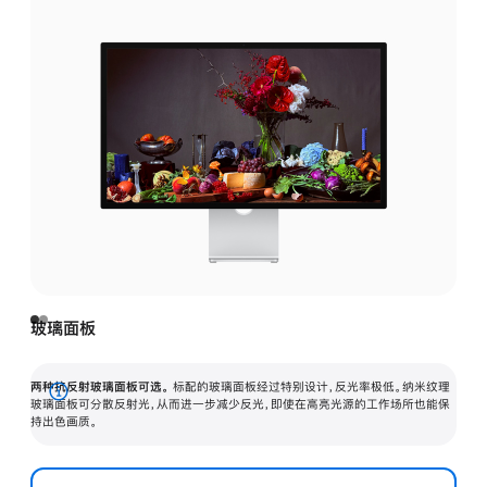
玻璃面板
两种抗反射玻璃面板可选。
标配的玻璃面板经过特别设计，反光率极低。纳米纹理
展
玻璃面板可分散反射光，从而进一步减少反光，即使在高亮光源的工作场所也能保
持出色画质。
开