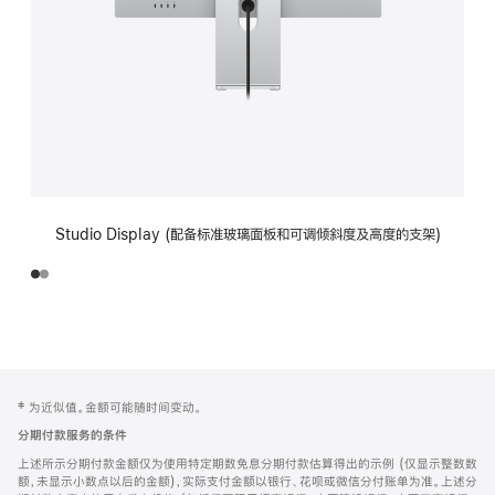
Studio Display (配备标准玻璃面板和可调倾斜度及高度的支架)
网
脚
‡ 为近似值。金额可能随时间变动。
注
页
分期付款服务的条件
页
上述所示分期付款金额仅为使用特定期数免息分期付款估算得出的示例 (仅显示整数数
脚
额，未显示小数点以后的金额)，实际支付金额以银行、花呗或微信分付账单为准。上述分