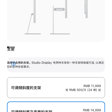
支架
选择你合用的支架。
Studio Display 有两种支架和一种支架转换器可选，以满足
展
你的各种安装需求。
开
RMB 11,999
可调倾斜度的支架
或 RMB 500/月 (24 期) 起
RMB 14,999
可调倾斜度及高‍度的支‍架