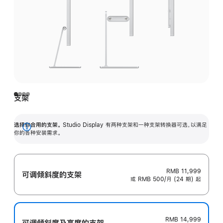
支架
选择你合用的支架。
Studio Display 有两种支架和一种支架转换器可选，以满足
展
你的各种安装需求。
开
RMB 11,999
可调倾斜度的支架
或 RMB 500/月 (24 期) 起
RMB 14,999
可调倾斜度及高‍度的支‍架