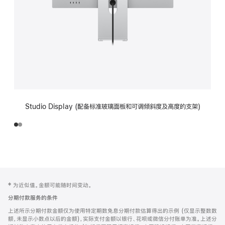
Studio Display (配备标准玻璃面板和可调倾斜度及高度的支架)
网
脚
‡ 为近似值。金额可能随时间变动。
注
页
分期付款服务的条件
页
上述所示分期付款金额仅为使用特定期数免息分期付款估算得出的示例 (仅显示整数数
脚
额，未显示小数点以后的金额)，实际支付金额以银行、花呗或微信分付账单为准。上述分