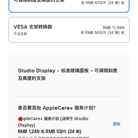
或 RMB 625/月 (24 期) 起
VESA 支架转换器
RMB 11,999
或 RMB 500/月 (24 期) 起
不含支架
Studio Display - 标准玻璃面板 - 可调倾斜度
及高度的支架
是否要添加 AppleCare+ 服务计划？
AppleCare+ 服务计划 (适用于 Studio
AppleC
添加
Display)
服
RMB 1,249
或
RMB 53/月 (24 期)