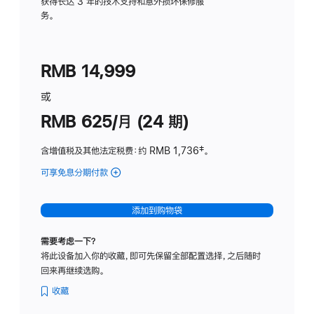
务
获得长达 3 年的技术支持和意外损坏保修服
务。
计
划
(适
RMB 14,999
用
于
或
Studio
RMB 625/月 (24 期)
Display
含增值税及其他法定税费
：约 RMB 1,736
脚
‡。
注
可享免息分期付款
(Studio
Display
-
添加到购物袋
标
准
需要考虑一下？
玻
将此设备加入你的收藏，即可先保留全部配置选择，之后随时
璃
回来再继续选购。
面
板
收藏
-