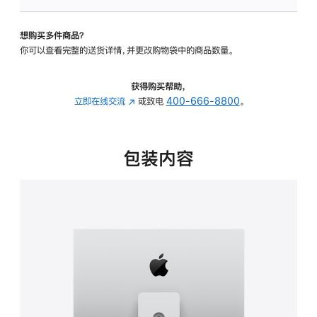
可
调
想购买多件商品？
倾
你可以查看完整的送货详情，并更改购物袋中的商品数量。
斜
度
及
获得购买帮助，
高
立即在线交流
(在
或致电
400-666-8800
。
度
新
的
窗
支
口
包装内容
架
中
的
打
分
开)
期
付
款
选
项)