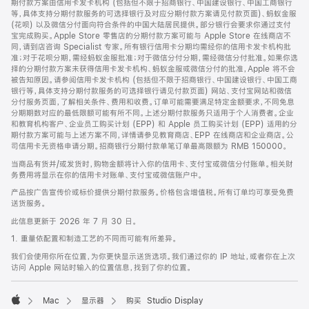
期付款方案由信用卡发卡机构 (包括但不限于招商银行、中国建设银行、中国工商银行
等，具体支持分期付款服务的可选择银行及对应分期付款方案请见付款页面)、蚂蚁金服
(花呗) 以及微信分付面向符合条件的中国大陆居民提供。部分银行会要求你通过支付
宝完成购买。Apple Store 零售店的分期付款方案可能与 Apple Store 在线商店不
同，请到店咨询 Specialist 专家。所有银行信用卡分期均需经你的信用卡发卡机构批
准；对于花呗分期，需经蚂蚁金服批准；对于微信分付分期，需经微信分付批准。如果你选
择的分期付款方案未获得信用卡发卡机构、蚂蚁金服或微信分付的批准，Apple 将不会
被告知原因。请参阅信用卡发卡机构 (包括但不限于招商银行、中国建设银行、中国工商
银行等，具体支持分期付款服务的可选择银行请见付款页面) 网站、支付宝网站和微信
分付服务页面，了解相关条件、费用和收费。订单可能需要满足特定金额要求，不同免息
分期期数对应的最低限额可能有所不同。上述分期付款服务只适用于个人消费者。企业
和教育机构客户、企业员工购买计划 (EPP) 和 Apple 员工购买计划 (EPP) 适用的分
期付款方案可能与上述方案不同，详情请参见教育商店、EPP 在线商店和企业商店。公
司信用卡无资格申请分期。招商银行分期付款单笔订单最高限额为 RMB 150000。
当商品有货并/或发货时，购物金额将计入你的信用卡、支付宝或微信分付账单。相关财
务费用将显示在你的信用卡对账单、支付宝或微信账户中。
产品按广告宣传价或标价提供分期付款服务。价格包含增值税。所有订单均可享受免费
送货服务。
此信息更新于 2026 年 7 月 30 日。
1. 重量依配置和制造工艺的不同而可能有所差异。
我们会使用你所在位置，为你更快显示送货选项。我们通过你的 IP 地址，或者你在上次
访问 Apple 网站时输入的位置信息，找到了你的位置。
Mac
显示器
购买 Studio Display