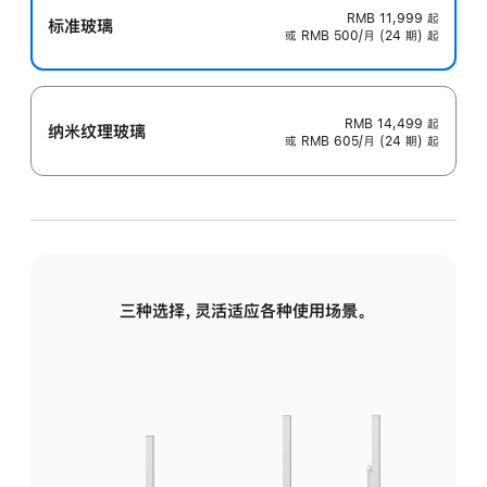
RMB 11,999
起
标准玻璃
或 RMB 500/月 (24 期) 起
RMB 14,499
起
纳米纹理玻璃
或 RMB 605/月 (24 期) 起
三种选择，灵活适应各种使用场景。
标