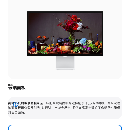
玻璃面板
两种抗反射玻璃面板可选。
标配的玻璃面板经过特别设计，反光率极低。纳米纹理
展
玻璃面板可分散反射光，从而进一步减少反光，即使在高亮光源的工作场所也能保
持出色画质。
开