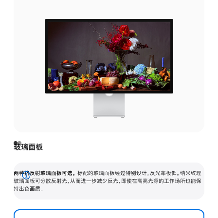
玻璃面板
两种抗反射玻璃面板可选。
标配的玻璃面板经过特别设计，反光率极低。纳米纹理
展
玻璃面板可分散反射光，从而进一步减少反光，即使在高亮光源的工作场所也能保
持出色画质。
开