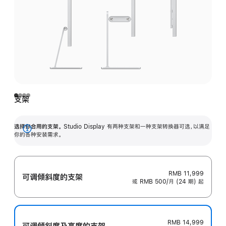
支架
选择你合用的支架。
Studio Display 有两种支架和一种支架转换器可选，以满足
展
你的各种安装需求。
开
RMB 11,999
可调倾斜度的支架
或 RMB 500/月 (24 期) 起
RMB 14,999
可调倾斜度及高‍度的支‍架