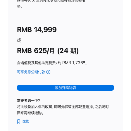
务
获得长达 3 年的技术支持和意外损坏保修服
务。
计
划
(适
RMB 14,999
用
于
或
Studio
RMB 625/月 (24 期)
Display
含增值税及其他法定税费
：约 RMB 1,736
脚
‡。
注
可享免息分期付款
(Studio
Display
-
添加到购物袋
标
准
需要考虑一下？
玻
将此设备加入你的收藏，即可先保留全部配置选择，之后随时
璃
回来再继续选购。
面
板
收藏
-