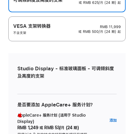
或 RMB 625/月 (24 期) 起
VESA 支架转换器
RMB 11,999
或 RMB 500/月 (24 期) 起
不含支架
Studio Display - 标准玻璃面板 - 可调倾斜度
及高度的支架
是否要添加 AppleCare+ 服务计划？
AppleCare+ 服务计划 (适用于 Studio
AppleC
添加
Display)
服
RMB 1,249
或
RMB 53/月 (24 期)