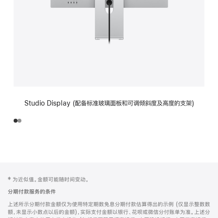
Studio Display (配备标准玻璃面板和可调倾斜度及高度的支架)
网
脚
‡ 为近似值。金额可能随时间变动。
注
页
分期付款服务的条件
页
上述所示分期付款金额仅为使用特定期数免息分期付款估算得出的示例 (仅显示整数数
脚
额，未显示小数点以后的金额)，实际支付金额以银行、花呗或微信分付账单为准。上述分