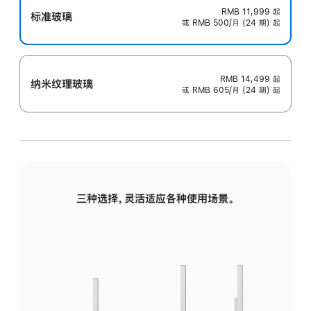
RMB 11,999
起
标准玻璃
或 RMB 500/月 (24 期) 起
RMB 14,499
起
纳米纹理玻璃
或 RMB 605/月 (24 期) 起
三种选择，灵活适应各种使用场景。
标