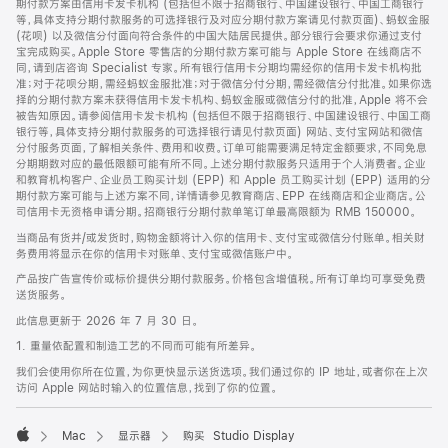
期付款方案由信用卡发卡机构 (包括但不限于招商银行、中国建设银行、中国工商银行
等，具体支持分期付款服务的可选择银行及对应分期付款方案请见付款页面)、蚂蚁金服
(花呗) 以及微信分付面向符合条件的中国大陆居民提供。部分银行会要求你通过支付
宝完成购买。Apple Store 零售店的分期付款方案可能与 Apple Store 在线商店不
同，请到店咨询 Specialist 专家。所有银行信用卡分期均需经你的信用卡发卡机构批
准；对于花呗分期，需经蚂蚁金服批准；对于微信分付分期，需经微信分付批准。如果你选
择的分期付款方案未获得信用卡发卡机构、蚂蚁金服或微信分付的批准，Apple 将不会
被告知原因。请参阅信用卡发卡机构 (包括但不限于招商银行、中国建设银行、中国工商
银行等，具体支持分期付款服务的可选择银行请见付款页面) 网站、支付宝网站和微信
分付服务页面，了解相关条件、费用和收费。订单可能需要满足特定金额要求，不同免息
分期期数对应的最低限额可能有所不同。上述分期付款服务只适用于个人消费者。企业
和教育机构客户、企业员工购买计划 (EPP) 和 Apple 员工购买计划 (EPP) 适用的分
期付款方案可能与上述方案不同，详情请参见教育商店、EPP 在线商店和企业商店。公
司信用卡无资格申请分期。招商银行分期付款单笔订单最高限额为 RMB 150000。
当商品有货并/或发货时，购物金额将计入你的信用卡、支付宝或微信分付账单。相关财
务费用将显示在你的信用卡对账单、支付宝或微信账户中。
产品按广告宣传价或标价提供分期付款服务。价格包含增值税。所有订单均可享受免费
送货服务。
此信息更新于 2026 年 7 月 30 日。
1. 重量依配置和制造工艺的不同而可能有所差异。
我们会使用你所在位置，为你更快显示送货选项。我们通过你的 IP 地址，或者你在上次
访问 Apple 网站时输入的位置信息，找到了你的位置。
Mac
显示器
购买 Studio Display