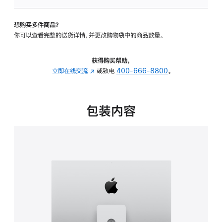
可
调
想购买多件商品？
倾
你可以查看完整的送货详情，并更改购物袋中的商品数量。
斜
度
及
获得购买帮助，
高
立即在线交流
(在
或致电
400-666-8800
。
度
新
的
窗
支
口
包装内容
架
中
的
打
分
开)
期
付
款
选
项)