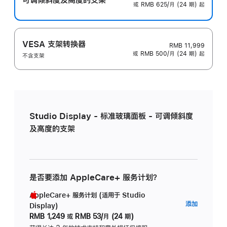
或 RMB 625/月 (24 期) 起
VESA 支架转换器
RMB 11,999
或 RMB 500/月 (24 期) 起
不含支架
Studio Display - 标准玻璃面板 - 可调倾斜度
及高度的支架
是否要添加 AppleCare+ 服务计划？
AppleCare+ 服务计划 (适用于 Studio
AppleC
添加
Display)
服
RMB 1,249
或
RMB 53/月 (24 期)