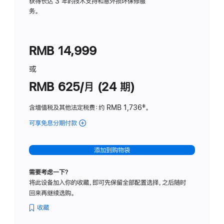
务
获得长达 3 年的技术支持和意外损坏保修服
务。
计
划
(适
RMB 14,999
用
于
或
Studio
RMB 625/月 (24 期)
Display
含增值税及其他法定税费
：约 RMB 1,736
脚
‡。
注
可享免息分期付款
(Studio
Display
-
添加到购物袋
标
准
需要考虑一下？
玻
将此设备加入你的收藏，即可先保留全部配置选择，之后随时
璃
回来再继续选购。
面
板
收藏
-