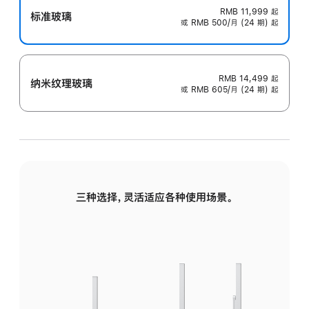
RMB 11,999
起
标准玻璃
或 RMB 500/月 (24 期) 起
RMB 14,499
起
纳米纹理玻璃
或 RMB 605/月 (24 期) 起
三种选择，灵活适应各种使用场景。
标