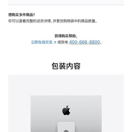
可
调
想购买多件商品？
倾
你可以查看完整的送货详情，并更改购物袋中的商品数量。
斜
度
及
获得购买帮助，
高
立即在线交流
(在
或致电
400-666-8800
。
度
新
的
窗
支
口
包装内容
架
中
的
打
分
开)
期
付
款
选
项)