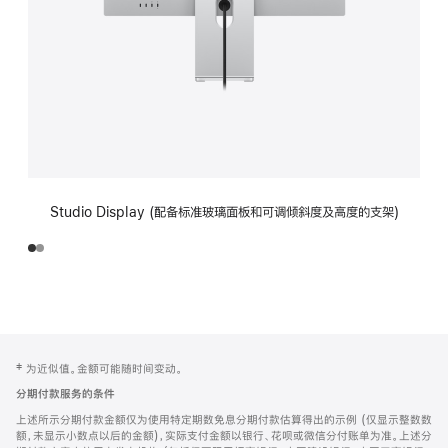
Studio Display (配备标准玻璃面板和可调倾斜度及高度的支架)
网
脚
‡ 为近似值。金额可能随时间变动。
注
页
分期付款服务的条件
页
上述所示分期付款金额仅为使用特定期数免息分期付款估算得出的示例 (仅显示整数数
脚
额，未显示小数点以后的金额)，实际支付金额以银行、花呗或微信分付账单为准。上述分