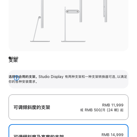
支架
选择你合用的支架。
Studio Display 有两种支架和一种支架转换器可选，以满足
展
你的各种安装需求。
开
RMB 11,999
可调倾斜度的支架
或 RMB 500/月 (24 期) 起
RMB 14,999
可调倾斜度及高‍度的支‍架