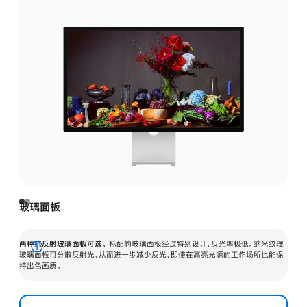
玻璃面板
两种抗反射玻璃面板可选。
标配的玻璃面板经过特别设计，反光率极低。纳米纹理
展
玻璃面板可分散反射光，从而进一步减少反光，即使在高亮光源的工作场所也能保
持出色画质。
开