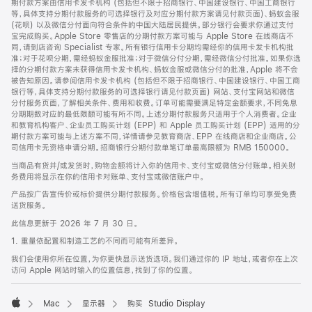
期付款方案由信用卡发卡机构 (包括但不限于招商银行、中国建设银行、中国工商银行
等，具体支持分期付款服务的可选择银行及对应分期付款方案请见付款页面)、蚂蚁金服
(花呗) 以及微信分付面向符合条件的中国大陆居民提供。部分银行会要求你通过支付
宝完成购买。Apple Store 零售店的分期付款方案可能与 Apple Store 在线商店不
同，请到店咨询 Specialist 专家。所有银行信用卡分期均需经你的信用卡发卡机构批
准；对于花呗分期，需经蚂蚁金服批准；对于微信分付分期，需经微信分付批准。如果你选
择的分期付款方案未获得信用卡发卡机构、蚂蚁金服或微信分付的批准，Apple 将不会
被告知原因。请参阅信用卡发卡机构 (包括但不限于招商银行、中国建设银行、中国工商
银行等，具体支持分期付款服务的可选择银行请见付款页面) 网站、支付宝网站和微信
分付服务页面，了解相关条件、费用和收费。订单可能需要满足特定金额要求，不同免息
分期期数对应的最低限额可能有所不同。上述分期付款服务只适用于个人消费者。企业
和教育机构客户、企业员工购买计划 (EPP) 和 Apple 员工购买计划 (EPP) 适用的分
期付款方案可能与上述方案不同，详情请参见教育商店、EPP 在线商店和企业商店。公
司信用卡无资格申请分期。招商银行分期付款单笔订单最高限额为 RMB 150000。
当商品有货并/或发货时，购物金额将计入你的信用卡、支付宝或微信分付账单。相关财
务费用将显示在你的信用卡对账单、支付宝或微信账户中。
产品按广告宣传价或标价提供分期付款服务。价格包含增值税。所有订单均可享受免费
送货服务。
此信息更新于 2026 年 7 月 30 日。
1. 重量依配置和制造工艺的不同而可能有所差异。
我们会使用你所在位置，为你更快显示送货选项。我们通过你的 IP 地址，或者你在上次
访问 Apple 网站时输入的位置信息，找到了你的位置。
Mac
显示器
购买 Studio Display