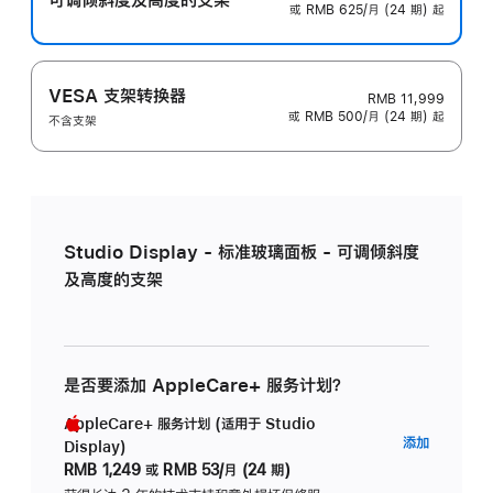
或 RMB 625/月 (24 期) 起
VESA 支架转换器
RMB 11,999
或 RMB 500/月 (24 期) 起
不含支架
Studio Display - 标准玻璃面板 - 可调倾斜度
及高度的支架
是否要添加 AppleCare+ 服务计划？
AppleCare+ 服务计划 (适用于 Studio
AppleC
添加
Display)
服
RMB 1,249
或
RMB 53/月 (24 期)