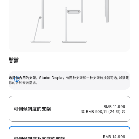
支架
选择你合用的支架。
Studio Display 有两种支架和一种支架转换器可选，以满足
展
你的各种安装需求。
开
RMB 11,999
可调倾斜度的支架
或 RMB 500/月 (24 期) 起
RMB 14,999
可调倾斜度及高‍度的支‍架