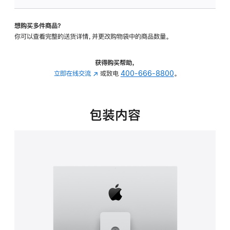
可
调
想购买多件商品？
倾
你可以查看完整的送货详情，并更改购物袋中的商品数量。
斜
度
及
获得购买帮助，
高
立即在线交流
(在
或致电
400-666-8800
。
度
新
的
窗
支
口
包装内容
架
中
的
打
分
开)
期
付
款
选
项)