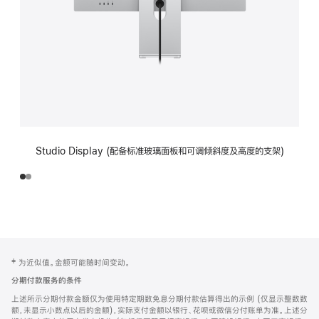
Studio Display (配备标准玻璃面板和可调倾斜度及高度的支架)
网
脚
‡ 为近似值。金额可能随时间变动。
注
页
分期付款服务的条件
页
上述所示分期付款金额仅为使用特定期数免息分期付款估算得出的示例 (仅显示整数数
脚
额，未显示小数点以后的金额)，实际支付金额以银行、花呗或微信分付账单为准。上述分