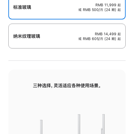
RMB 11,999
起
标准玻璃
或 RMB 500/月 (24 期) 起
RMB 14,499
起
纳米纹理玻璃
或 RMB 605/月 (24 期) 起
三种选择，灵活适应各种使用场景。
标