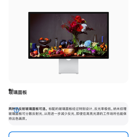
玻璃面板
两种抗反射玻璃面板可选。
标配的玻璃面板经过特别设计，反光率极低。纳米纹理
展
玻璃面板可分散反射光，从而进一步减少反光，即使在高亮光源的工作场所也能保
持出色画质。
开