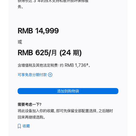
务
获得长达 3 年的技术支持和意外损坏保修服
务。
计
划
(适
RMB 14,999
用
于
或
Studio
RMB 625/月 (24 期)
Display
含增值税及其他法定税费
：约 RMB 1,736
脚
‡。
注
可享免息分期付款
(Studio
Display
-
添加到购物袋
标
准
需要考虑一下？
玻
将此设备加入你的收藏，即可先保留全部配置选择，之后随时
璃
回来再继续选购。
面
板
收藏
-