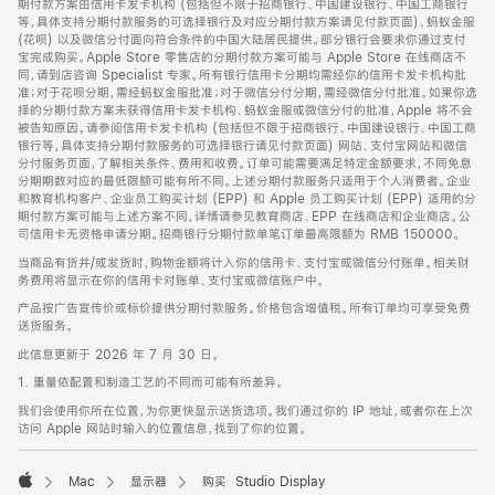
期付款方案由信用卡发卡机构 (包括但不限于招商银行、中国建设银行、中国工商银行
等，具体支持分期付款服务的可选择银行及对应分期付款方案请见付款页面)、蚂蚁金服
(花呗) 以及微信分付面向符合条件的中国大陆居民提供。部分银行会要求你通过支付
宝完成购买。Apple Store 零售店的分期付款方案可能与 Apple Store 在线商店不
同，请到店咨询 Specialist 专家。所有银行信用卡分期均需经你的信用卡发卡机构批
准；对于花呗分期，需经蚂蚁金服批准；对于微信分付分期，需经微信分付批准。如果你选
择的分期付款方案未获得信用卡发卡机构、蚂蚁金服或微信分付的批准，Apple 将不会
被告知原因。请参阅信用卡发卡机构 (包括但不限于招商银行、中国建设银行、中国工商
银行等，具体支持分期付款服务的可选择银行请见付款页面) 网站、支付宝网站和微信
分付服务页面，了解相关条件、费用和收费。订单可能需要满足特定金额要求，不同免息
分期期数对应的最低限额可能有所不同。上述分期付款服务只适用于个人消费者。企业
和教育机构客户、企业员工购买计划 (EPP) 和 Apple 员工购买计划 (EPP) 适用的分
期付款方案可能与上述方案不同，详情请参见教育商店、EPP 在线商店和企业商店。公
司信用卡无资格申请分期。招商银行分期付款单笔订单最高限额为 RMB 150000。
当商品有货并/或发货时，购物金额将计入你的信用卡、支付宝或微信分付账单。相关财
务费用将显示在你的信用卡对账单、支付宝或微信账户中。
产品按广告宣传价或标价提供分期付款服务。价格包含增值税。所有订单均可享受免费
送货服务。
此信息更新于 2026 年 7 月 30 日。
1. 重量依配置和制造工艺的不同而可能有所差异。
我们会使用你所在位置，为你更快显示送货选项。我们通过你的 IP 地址，或者你在上次
访问 Apple 网站时输入的位置信息，找到了你的位置。
Mac
显示器
购买 Studio Display