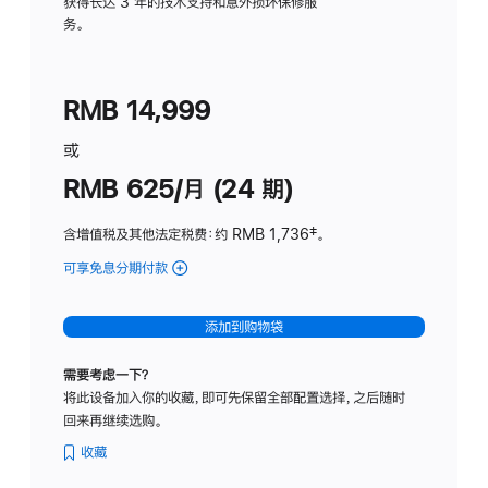
务
获得长达 3 年的技术支持和意外损坏保修服
务。
计
划
(适
RMB 14,999
用
于
或
Studio
RMB 625/月 (24 期)
Display
含增值税及其他法定税费
：约 RMB 1,736
脚
‡。
注
可享免息分期付款
(Studio
Display
-
添加到购物袋
标
准
需要考虑一下？
玻
将此设备加入你的收藏，即可先保留全部配置选择，之后随时
璃
回来再继续选购。
面
板
收藏
-