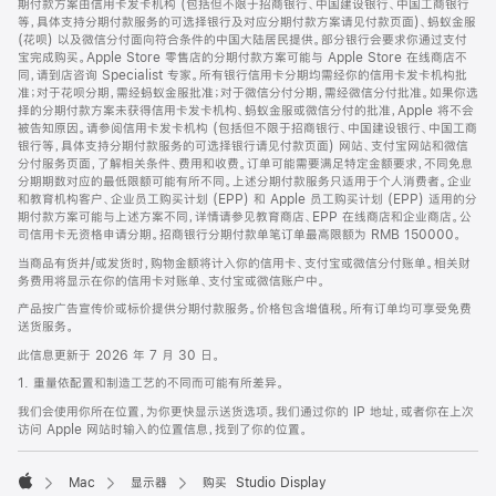
期付款方案由信用卡发卡机构 (包括但不限于招商银行、中国建设银行、中国工商银行
等，具体支持分期付款服务的可选择银行及对应分期付款方案请见付款页面)、蚂蚁金服
(花呗) 以及微信分付面向符合条件的中国大陆居民提供。部分银行会要求你通过支付
宝完成购买。Apple Store 零售店的分期付款方案可能与 Apple Store 在线商店不
同，请到店咨询 Specialist 专家。所有银行信用卡分期均需经你的信用卡发卡机构批
准；对于花呗分期，需经蚂蚁金服批准；对于微信分付分期，需经微信分付批准。如果你选
择的分期付款方案未获得信用卡发卡机构、蚂蚁金服或微信分付的批准，Apple 将不会
被告知原因。请参阅信用卡发卡机构 (包括但不限于招商银行、中国建设银行、中国工商
银行等，具体支持分期付款服务的可选择银行请见付款页面) 网站、支付宝网站和微信
分付服务页面，了解相关条件、费用和收费。订单可能需要满足特定金额要求，不同免息
分期期数对应的最低限额可能有所不同。上述分期付款服务只适用于个人消费者。企业
和教育机构客户、企业员工购买计划 (EPP) 和 Apple 员工购买计划 (EPP) 适用的分
期付款方案可能与上述方案不同，详情请参见教育商店、EPP 在线商店和企业商店。公
司信用卡无资格申请分期。招商银行分期付款单笔订单最高限额为 RMB 150000。
当商品有货并/或发货时，购物金额将计入你的信用卡、支付宝或微信分付账单。相关财
务费用将显示在你的信用卡对账单、支付宝或微信账户中。
产品按广告宣传价或标价提供分期付款服务。价格包含增值税。所有订单均可享受免费
送货服务。
此信息更新于 2026 年 7 月 30 日。
1. 重量依配置和制造工艺的不同而可能有所差异。
我们会使用你所在位置，为你更快显示送货选项。我们通过你的 IP 地址，或者你在上次
访问 Apple 网站时输入的位置信息，找到了你的位置。
Mac
显示器
购买 Studio Display