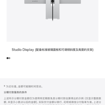
Studio Display (配备标准玻璃面板和可调倾斜度及高度的支架)
网
脚
‡ 为近似值。金额可能随时间变动。
注
页
分期付款服务的条件
页
上述所示分期付款金额仅为使用特定期数免息分期付款估算得出的示例 (仅显示整数数
脚
额，未显示小数点以后的金额)，实际支付金额以银行、花呗或微信分付账单为准。上述分