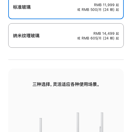
RMB 11,999
起
标准玻璃
或 RMB 500/月 (24 期) 起
RMB 14,499
起
纳米纹理玻璃
或 RMB 605/月 (24 期) 起
三种选择，灵活适应各种使用场景。
标