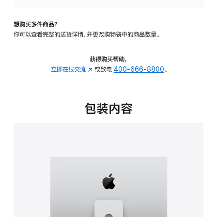
可
调
想购买多件商品？
倾
你可以查看完整的送货详情，并更改购物袋中的商品数量。
斜
度
及
获得购买帮助，
高
立即在线交流
(在
或致电
400-666-8800
。
度
新
的
窗
支
口
包装内容
架
中
的
打
分
开)
期
付
款
选
项)