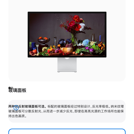
玻璃面板
两种抗反射玻璃面板可选。
标配的玻璃面板经过特别设计，反光率极低。纳米纹理
展
玻璃面板可分散反射光，从而进一步减少反光，即使在高亮光源的工作场所也能保
持出色画质。
开