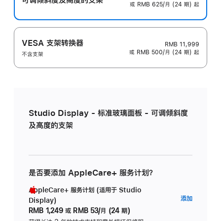
或 RMB 625/月 (24 期) 起
VESA 支架转换器
RMB 11,999
或 RMB 500/月 (24 期) 起
不含支架
Studio Display - 标准玻璃面板 - 可调倾斜度
及高度的支架
是否要添加 AppleCare+ 服务计划？
AppleCare+ 服务计划 (适用于 Studio
AppleC
添加
Display)
服
RMB 1,249
或
RMB 53/月 (24 期)