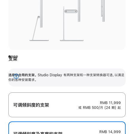
支架
选择你合用的支架。
Studio Display 有两种支架和一种支架转换器可选，以满足
展
你的各种安装需求。
开
RMB 11,999
可调倾斜度的支架
或 RMB 500/月 (24 期) 起
RMB 14,999
可调倾斜度及高‍度的支‍架