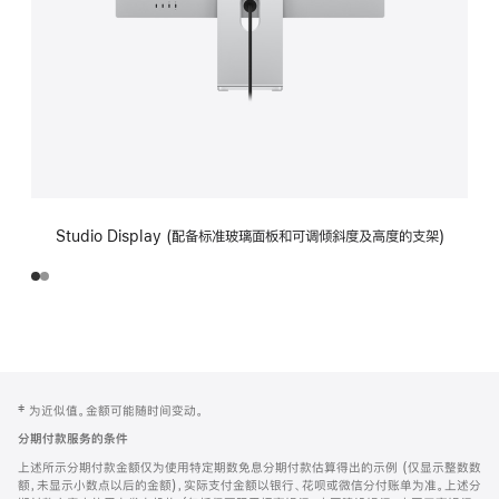
Studio Display (配备标准玻璃面板和可调倾斜度及高度的支架)
网
脚
‡ 为近似值。金额可能随时间变动。
注
页
分期付款服务的条件
页
上述所示分期付款金额仅为使用特定期数免息分期付款估算得出的示例 (仅显示整数数
脚
额，未显示小数点以后的金额)，实际支付金额以银行、花呗或微信分付账单为准。上述分