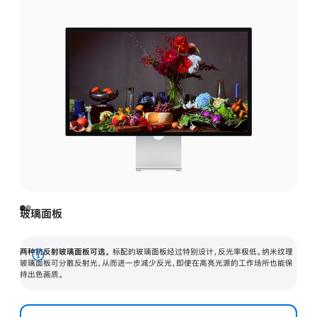
玻璃面板
两种抗反射玻璃面板可选。
标配的玻璃面板经过特别设计，反光率极低。纳米纹理
展
玻璃面板可分散反射光，从而进一步减少反光，即使在高亮光源的工作场所也能保
持出色画质。
开