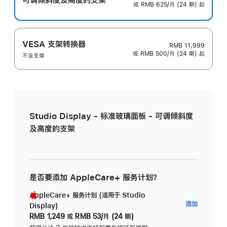
或 RMB 625/月 (24 期) 起
VESA 支架转换器
RMB 11,999
或 RMB 500/月 (24 期) 起
不含支架
Studio Display - 标准玻璃面板 - 可调倾斜度
及高度的支架
是否要添加 AppleCare+ 服务计划？
AppleCare+ 服务计划 (适用于 Studio
AppleC
添加
Display)
服
RMB 1,249
或
RMB 53/月 (24 期)