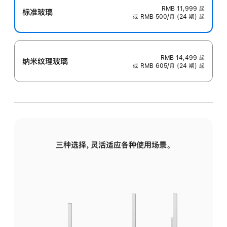
RMB 11,999
起
标准玻璃
或 RMB 500/月 (24 期) 起
RMB 14,499
起
纳米纹理玻璃
或 RMB 605/月 (24 期) 起
三种选择，灵活适应各种使用场景。
标