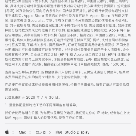
期付款方案由信用卡发卡机构 (包括但不限于招商银行、中国建设银行、中国工商银行
等，具体支持分期付款服务的可选择银行及对应分期付款方案请见付款页面)、蚂蚁金服
(花呗) 以及微信分付面向符合条件的中国大陆居民提供。部分银行会要求你通过支付
宝完成购买。Apple Store 零售店的分期付款方案可能与 Apple Store 在线商店不
同，请到店咨询 Specialist 专家。所有银行信用卡分期均需经你的信用卡发卡机构批
准；对于花呗分期，需经蚂蚁金服批准；对于微信分付分期，需经微信分付批准。如果你选
择的分期付款方案未获得信用卡发卡机构、蚂蚁金服或微信分付的批准，Apple 将不会
被告知原因。请参阅信用卡发卡机构 (包括但不限于招商银行、中国建设银行、中国工商
银行等，具体支持分期付款服务的可选择银行请见付款页面) 网站、支付宝网站和微信
分付服务页面，了解相关条件、费用和收费。订单可能需要满足特定金额要求，不同免息
分期期数对应的最低限额可能有所不同。上述分期付款服务只适用于个人消费者。企业
和教育机构客户、企业员工购买计划 (EPP) 和 Apple 员工购买计划 (EPP) 适用的分
期付款方案可能与上述方案不同，详情请参见教育商店、EPP 在线商店和企业商店。公
司信用卡无资格申请分期。招商银行分期付款单笔订单最高限额为 RMB 150000。
当商品有货并/或发货时，购物金额将计入你的信用卡、支付宝或微信分付账单。相关财
务费用将显示在你的信用卡对账单、支付宝或微信账户中。
产品按广告宣传价或标价提供分期付款服务。价格包含增值税。所有订单均可享受免费
送货服务。
此信息更新于 2026 年 7 月 30 日。
1. 重量依配置和制造工艺的不同而可能有所差异。
我们会使用你所在位置，为你更快显示送货选项。我们通过你的 IP 地址，或者你在上次
访问 Apple 网站时输入的位置信息，找到了你的位置。
Mac
显示器
购买 Studio Display