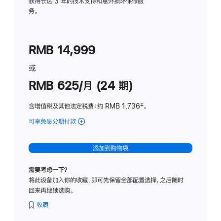
务
获得长达 3 年的技术支持和意外损坏保修服
务。
计
划
(适
RMB 14,999
用
于
或
Studio
RMB 625/月 (24 期)
Display
含增值税及其他法定税费
：约 RMB 1,736
脚
‡。
注
可享免息分期付款
(Studio
Display
-
添加到购物袋
标
准
需要考虑一下？
玻
将此设备加入你的收藏，即可先保留全部配置选择，之后随时
璃
回来再继续选购。
面
板
收藏
-