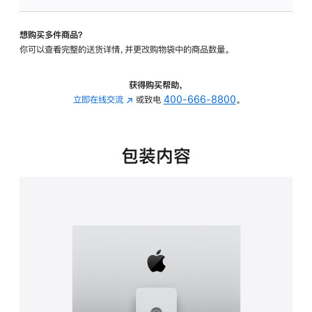
可
调
想购买多件商品？
倾
你可以查看完整的送货详情，并更改购物袋中的商品数量。
斜
度
及
获得购买帮助，
高
立即在线交流
(在
或致电
400-666-8800
。
度
新
的
窗
支
口
包装内容
架
中
的
打
分
开)
期
付
款
选
项)