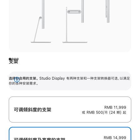
支架
选择你合用的支架。
Studio Display 有两种支架和一种支架转换器可选，以满足
展
你的各种安装需求。
开
RMB 11,999
可调倾斜度的支架
或 RMB 500/月 (24 期) 起
RMB 14,999
可调倾斜度及高‍度的支‍架