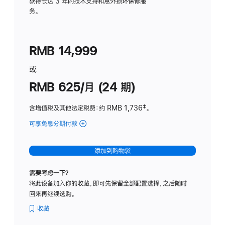
务
获得长达 3 年的技术支持和意外损坏保修服
务。
计
划
(适
RMB 14,999
用
于
或
Studio
RMB 625/月 (24 期)
Display
含增值税及其他法定税费
：约 RMB 1,736
脚
‡。
注
可享免息分期付款
(Studio
Display
-
添加到购物袋
标
准
需要考虑一下？
玻
将此设备加入你的收藏，即可先保留全部配置选择，之后随时
璃
回来再继续选购。
面
板
收藏
-