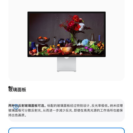
玻璃面板
两种抗反射玻璃面板可选。
标配的玻璃面板经过特别设计，反光率极低。纳米纹理
展
玻璃面板可分散反射光，从而进一步减少反光，即使在高亮光源的工作场所也能保
持出色画质。
开