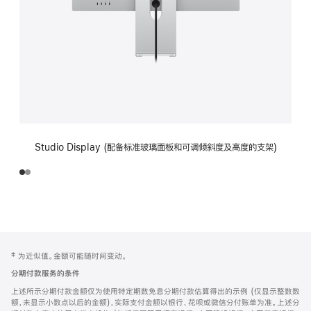
Studio Display (配备标准玻璃面板和可调倾斜度及高度的支架)
网
脚
‡ 为近似值。金额可能随时间变动。
注
页
分期付款服务的条件
页
上述所示分期付款金额仅为使用特定期数免息分期付款估算得出的示例 (仅显示整数数
脚
额，未显示小数点以后的金额)，实际支付金额以银行、花呗或微信分付账单为准。上述分