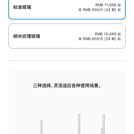
RMB 11,999
起
标准玻璃
或 RMB 500/月 (24 期) 起
RMB 14,499
起
纳米纹理玻璃
或 RMB 605/月 (24 期) 起
三种选择，灵活适应各种使用场景。
标