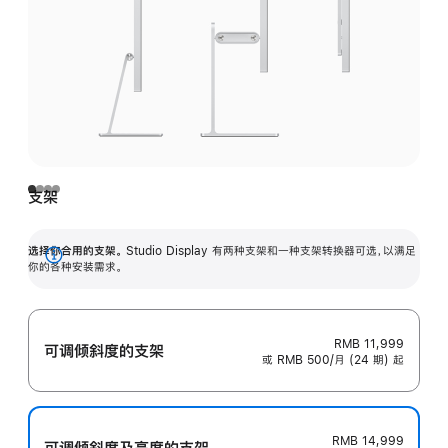
支架
选择你合用的支架。
Studio Display 有两种支架和一种支架转换器可选，以满足
展
你的各种安装需求。
开
RMB 11,999
可调倾斜度的支架
或 RMB 500/月 (24 期) 起
RMB 14,999
可调倾斜度及高‍度的支‍架