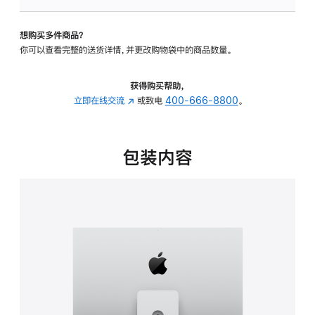
可
调
想购买多件商品？
倾
你可以查看完整的送货详情，并更改购物袋中的商品数量。
斜
度
及
获得购买帮助，
高
立即在线交流
(在
或致电
400-666-8800
。
度
新
的
窗
支
口
包装内容
架
中
的
打
分
开)
期
付
款
选
项)