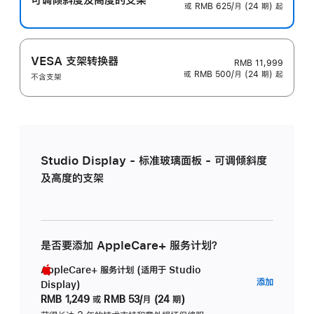
或 RMB 625/月 (24 期) 起
VESA 支架转换器
RMB 11,999
或 RMB 500/月 (24 期) 起
不含支架
Studio Display - 标准玻璃面板 - 可调倾斜度
及高度的支架
是否要添加 AppleCare+ 服务计划？
AppleCare+ 服务计划 (适用于 Studio
AppleC
添加
Display)
服
RMB 1,249
或
RMB 53/月 (24 期)