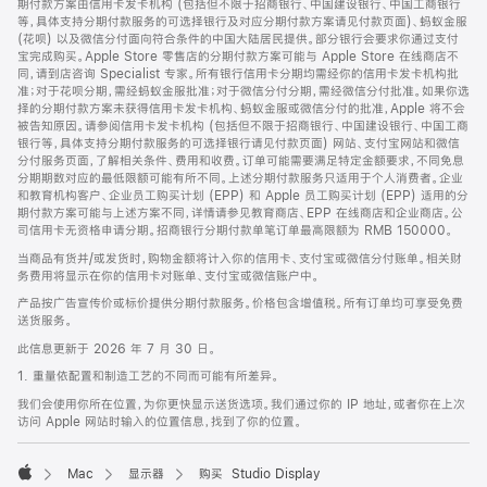
期付款方案由信用卡发卡机构 (包括但不限于招商银行、中国建设银行、中国工商银行
等，具体支持分期付款服务的可选择银行及对应分期付款方案请见付款页面)、蚂蚁金服
(花呗) 以及微信分付面向符合条件的中国大陆居民提供。部分银行会要求你通过支付
宝完成购买。Apple Store 零售店的分期付款方案可能与 Apple Store 在线商店不
同，请到店咨询 Specialist 专家。所有银行信用卡分期均需经你的信用卡发卡机构批
准；对于花呗分期，需经蚂蚁金服批准；对于微信分付分期，需经微信分付批准。如果你选
择的分期付款方案未获得信用卡发卡机构、蚂蚁金服或微信分付的批准，Apple 将不会
被告知原因。请参阅信用卡发卡机构 (包括但不限于招商银行、中国建设银行、中国工商
银行等，具体支持分期付款服务的可选择银行请见付款页面) 网站、支付宝网站和微信
分付服务页面，了解相关条件、费用和收费。订单可能需要满足特定金额要求，不同免息
分期期数对应的最低限额可能有所不同。上述分期付款服务只适用于个人消费者。企业
和教育机构客户、企业员工购买计划 (EPP) 和 Apple 员工购买计划 (EPP) 适用的分
期付款方案可能与上述方案不同，详情请参见教育商店、EPP 在线商店和企业商店。公
司信用卡无资格申请分期。招商银行分期付款单笔订单最高限额为 RMB 150000。
当商品有货并/或发货时，购物金额将计入你的信用卡、支付宝或微信分付账单。相关财
务费用将显示在你的信用卡对账单、支付宝或微信账户中。
产品按广告宣传价或标价提供分期付款服务。价格包含增值税。所有订单均可享受免费
送货服务。
此信息更新于 2026 年 7 月 30 日。
1. 重量依配置和制造工艺的不同而可能有所差异。
我们会使用你所在位置，为你更快显示送货选项。我们通过你的 IP 地址，或者你在上次
访问 Apple 网站时输入的位置信息，找到了你的位置。
Mac
显示器
购买 Studio Display