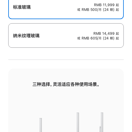
RMB 11,999
起
标准玻璃
或 RMB 500/月 (24 期) 起
RMB 14,499
起
纳米纹理玻璃
或 RMB 605/月 (24 期) 起
三种选择，灵活适应各种使用场景。
标