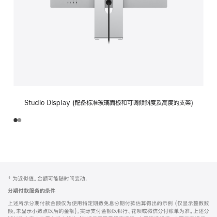
Studio Display (配备标准玻璃面板和可调倾斜度及高度的支架)
网
脚
‡ 为近似值。金额可能随时间变动。
注
页
分期付款服务的条件
页
上述所示分期付款金额仅为使用特定期数免息分期付款估算得出的示例 (仅显示整数数
脚
额，未显示小数点以后的金额)，实际支付金额以银行、花呗或微信分付账单为准。上述分