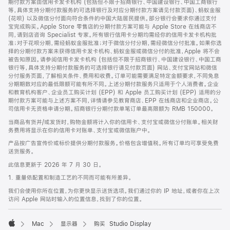
期付款方案由信用卡发卡机构 (包括但不限于招商银行、中国建设银行、中国工商银行
等，具体支持分期付款服务的可选择银行及对应分期付款方案请见付款页面)、蚂蚁金服
(花呗) 以及微信分付面向符合条件的中国大陆居民提供。部分银行会要求你通过支付
宝完成购买。Apple Store 零售店的分期付款方案可能与 Apple Store 在线商店不
同，请到店咨询 Specialist 专家。所有银行信用卡分期均需经你的信用卡发卡机构批
准；对于花呗分期，需经蚂蚁金服批准；对于微信分付分期，需经微信分付批准。如果你选
择的分期付款方案未获得信用卡发卡机构、蚂蚁金服或微信分付的批准，Apple 将不会
被告知原因。请参阅信用卡发卡机构 (包括但不限于招商银行、中国建设银行、中国工商
银行等，具体支持分期付款服务的可选择银行请见付款页面) 网站、支付宝网站和微信
分付服务页面，了解相关条件、费用和收费。订单可能需要满足特定金额要求，不同免息
分期期数对应的最低限额可能有所不同。上述分期付款服务只适用于个人消费者。企业
和教育机构客户、企业员工购买计划 (EPP) 和 Apple 员工购买计划 (EPP) 适用的分
期付款方案可能与上述方案不同，详情请参见教育商店、EPP 在线商店和企业商店。公
司信用卡无资格申请分期。招商银行分期付款单笔订单最高限额为 RMB 150000。
当商品有货并/或发货时，购物金额将计入你的信用卡、支付宝或微信分付账单。相关财
务费用将显示在你的信用卡对账单、支付宝或微信账户中。
产品按广告宣传价或标价提供分期付款服务。价格包含增值税。所有订单均可享受免费
送货服务。
此信息更新于 2026 年 7 月 30 日。
1. 重量依配置和制造工艺的不同而可能有所差异。
我们会使用你所在位置，为你更快显示送货选项。我们通过你的 IP 地址，或者你在上次
访问 Apple 网站时输入的位置信息，找到了你的位置。
Mac
显示器
购买 Studio Display