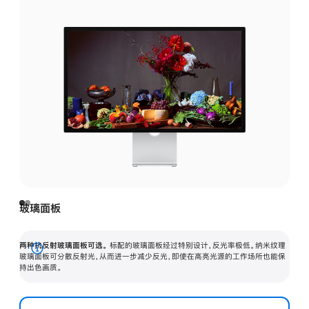
玻璃面板
两种抗反射玻璃面板可选。
标配的玻璃面板经过特别设计，反光率极低。纳米纹理
展
玻璃面板可分散反射光，从而进一步减少反光，即使在高亮光源的工作场所也能保
持出色画质。
开