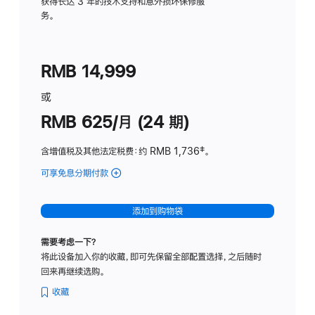
务
获得长达 3 年的技术支持和意外损坏保修服
务。
计
划
(适
RMB 14,999
用
于
或
Studio
RMB 625/月 (24 期)
Display
含增值税及其他法定税费
：约 RMB 1,736
脚
‡。
注
可享免息分期付款
(Studio
Display
-
添加到购物袋
标
准
需要考虑一下？
玻
将此设备加入你的收藏，即可先保留全部配置选择，之后随时
璃
回来再继续选购。
面
板
收藏
-