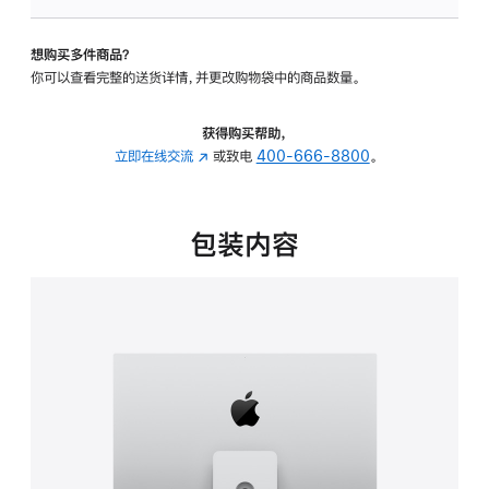
可
调
想购买多件商品？
倾
你可以查看完整的送货详情，并更改购物袋中的商品数量。
斜
度
及
获得购买帮助，
高
立即在线交流
(在
或致电
400-666-8800
。
度
新
的
窗
支
口
包装内容
架
中
的
打
分
开)
期
付
款
选
项)