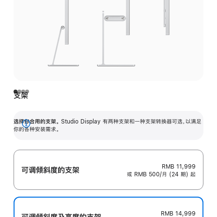
支架
选择你合用的支架。
Studio Display 有两种支架和一种支架转换器可选，以满足
展
你的各种安装需求。
开
RMB 11,999
可调倾斜度的支架
或 RMB 500/月 (24 期) 起
RMB 14,999
可调倾斜度及高‍度的支‍架