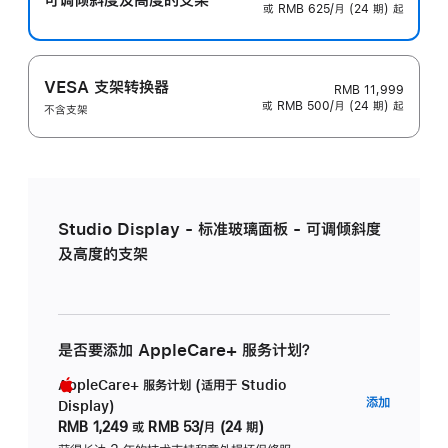
或 RMB 625/月 (24 期) 起
VESA 支架转换器
RMB 11,999
或 RMB 500/月 (24 期) 起
不含支架
Studio Display - 标准玻璃面板 - 可调倾斜度
及高度的支架
是否要添加 AppleCare+ 服务计划？
AppleCare+ 服务计划 (适用于 Studio
AppleC
添加
Display)
服
RMB 1,249
或
RMB 53/月 (24 期)