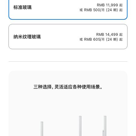
RMB 11,999
起
标准玻璃
或 RMB 500/月 (24 期) 起
RMB 14,499
起
纳米纹理玻璃
或 RMB 605/月 (24 期) 起
三种选择，灵活适应各种使用场景。
标