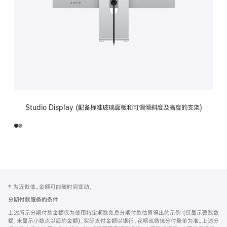
Studio Display (配备标准玻璃面板和可调倾斜度及高度的支架)
网
脚
‡ 为近似值。金额可能随时间变动。
注
页
分期付款服务的条件
页
上述所示分期付款金额仅为使用特定期数免息分期付款估算得出的示例 (仅显示整数数
脚
额，未显示小数点以后的金额)，实际支付金额以银行、花呗或微信分付账单为准。上述分