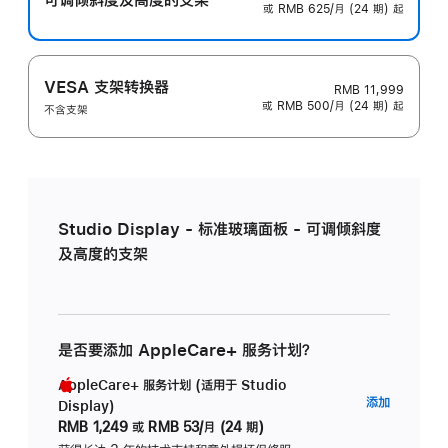
或 RMB 625/月 (24 期) 起
VESA 支架转换器
RMB 11,999
或 RMB 500/月 (24 期) 起
不含支架
Studio Display - 标准玻璃面板 - 可调倾斜度
及高度的支架
是否要添加 AppleCare+ 服务计划？
AppleCare+ 服务计划 (适用于 Studio
AppleC
添加
Display)
服
RMB 1,249
或
RMB 53/月 (24 期)