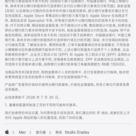
期付款方案由信用卡发卡机构 (包括但不限于招商银行、中国建设银行、中国工商银行
等，具体支持分期付款服务的可选择银行及对应分期付款方案请见付款页面)、蚂蚁金服
(花呗) 以及微信分付面向符合条件的中国大陆居民提供。部分银行会要求你通过支付
宝完成购买。Apple Store 零售店的分期付款方案可能与 Apple Store 在线商店不
同，请到店咨询 Specialist 专家。所有银行信用卡分期均需经你的信用卡发卡机构批
准；对于花呗分期，需经蚂蚁金服批准；对于微信分付分期，需经微信分付批准。如果你选
择的分期付款方案未获得信用卡发卡机构、蚂蚁金服或微信分付的批准，Apple 将不会
被告知原因。请参阅信用卡发卡机构 (包括但不限于招商银行、中国建设银行、中国工商
银行等，具体支持分期付款服务的可选择银行请见付款页面) 网站、支付宝网站和微信
分付服务页面，了解相关条件、费用和收费。订单可能需要满足特定金额要求，不同免息
分期期数对应的最低限额可能有所不同。上述分期付款服务只适用于个人消费者。企业
和教育机构客户、企业员工购买计划 (EPP) 和 Apple 员工购买计划 (EPP) 适用的分
期付款方案可能与上述方案不同，详情请参见教育商店、EPP 在线商店和企业商店。公
司信用卡无资格申请分期。招商银行分期付款单笔订单最高限额为 RMB 150000。
当商品有货并/或发货时，购物金额将计入你的信用卡、支付宝或微信分付账单。相关财
务费用将显示在你的信用卡对账单、支付宝或微信账户中。
产品按广告宣传价或标价提供分期付款服务。价格包含增值税。所有订单均可享受免费
送货服务。
此信息更新于 2026 年 7 月 30 日。
1. 重量依配置和制造工艺的不同而可能有所差异。
我们会使用你所在位置，为你更快显示送货选项。我们通过你的 IP 地址，或者你在上次
访问 Apple 网站时输入的位置信息，找到了你的位置。
Mac
显示器
购买 Studio Display