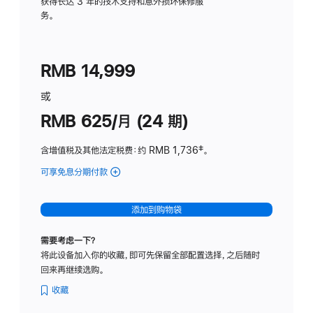
务
获得长达 3 年的技术支持和意外损坏保修服
务。
计
划
(适
RMB 14,999
用
于
或
Studio
RMB 625/月 (24 期)
Display
含增值税及其他法定税费
：约 RMB 1,736
脚
‡。
注
可享免息分期付款
(Studio
Display
-
添加到购物袋
标
准
需要考虑一下？
玻
将此设备加入你的收藏，即可先保留全部配置选择，之后随时
璃
回来再继续选购。
面
板
收藏
-