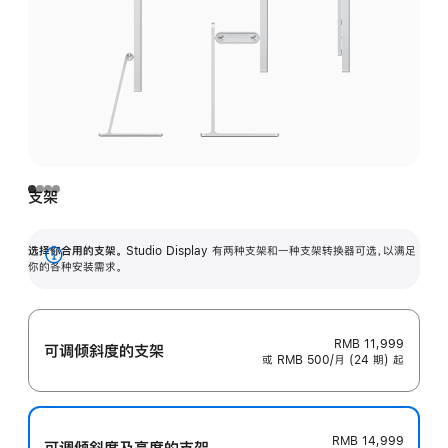
支架
选择你合用的支架。
Studio Display 有两种支架和一种支架转换器可选，以满足
展
你的各种安装需求。
开
RMB 11,999
可调倾斜度的支架
或 RMB 500/月 (24 期) 起
RMB 14,999
可调倾斜度及高‍度的支‍架