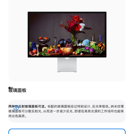
玻璃面板
两种抗反射玻璃面板可选。
标配的玻璃面板经过特别设计，反光率极低。纳米纹理
展
玻璃面板可分散反射光，从而进一步减少反光，即使在高亮光源的工作场所也能保
持出色画质。
开