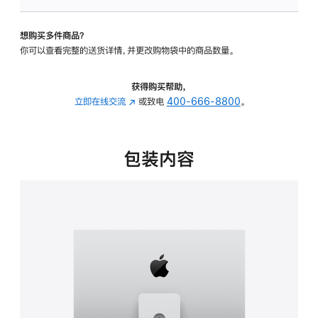
可
调
想购买多件商品？
倾
你可以查看完整的送货详情，并更改购物袋中的商品数量。
斜
度
及
获得购买帮助，
高
立即在线交流
(在
或致电
400-666-8800
。
度
新
的
窗
支
口
包装内容
架
中
的
打
分
开)
期
付
款
选
项)