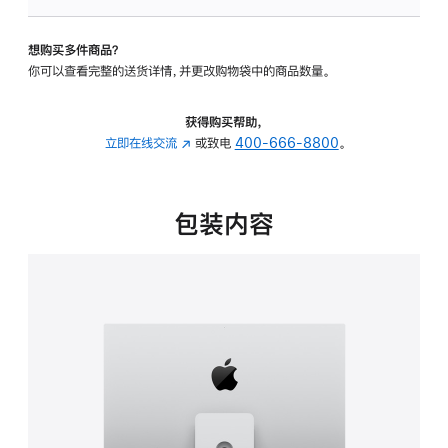
可
调
想购买多件商品？
倾
你可以查看完整的送货详情，并更改购物袋中的商品数量。
斜
度
及
获得购买帮助，
高
立即在线交流
(在
或致电
400-666-8800
。
度
新
的
窗
支
口
包装内容
架
中
的
打
分
开)
期
付
款
选
项)