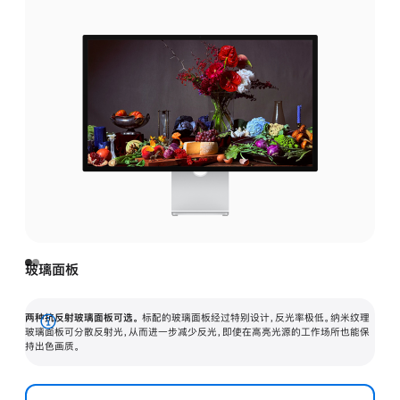
玻璃面板
两种抗反射玻璃面板可选。
标配的玻璃面板经过特别设计，反光率极低。纳米纹理
展
玻璃面板可分散反射光，从而进一步减少反光，即使在高亮光源的工作场所也能保
持出色画质。
开