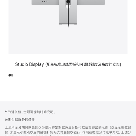
Studio Display (配备标准玻璃面板和可调倾斜度及高度的支架)
网
脚
‡ 为近似值。金额可能随时间变动。
注
页
分期付款服务的条件
页
上述所示分期付款金额仅为使用特定期数免息分期付款估算得出的示例 (仅显示整数数
脚
额，未显示小数点以后的金额)，实际支付金额以银行、花呗或微信分付账单为准。上述分