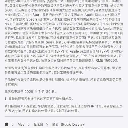
期付款方案由信用卡发卡机构 (包括但不限于招商银行、中国建设银行、中国工商银行
等，具体支持分期付款服务的可选择银行及对应分期付款方案请见付款页面)、蚂蚁金服
(花呗) 以及微信分付面向符合条件的中国大陆居民提供。部分银行会要求你通过支付
宝完成购买。Apple Store 零售店的分期付款方案可能与 Apple Store 在线商店不
同，请到店咨询 Specialist 专家。所有银行信用卡分期均需经你的信用卡发卡机构批
准；对于花呗分期，需经蚂蚁金服批准；对于微信分付分期，需经微信分付批准。如果你选
择的分期付款方案未获得信用卡发卡机构、蚂蚁金服或微信分付的批准，Apple 将不会
被告知原因。请参阅信用卡发卡机构 (包括但不限于招商银行、中国建设银行、中国工商
银行等，具体支持分期付款服务的可选择银行请见付款页面) 网站、支付宝网站和微信
分付服务页面，了解相关条件、费用和收费。订单可能需要满足特定金额要求，不同免息
分期期数对应的最低限额可能有所不同。上述分期付款服务只适用于个人消费者。企业
和教育机构客户、企业员工购买计划 (EPP) 和 Apple 员工购买计划 (EPP) 适用的分
期付款方案可能与上述方案不同，详情请参见教育商店、EPP 在线商店和企业商店。公
司信用卡无资格申请分期。招商银行分期付款单笔订单最高限额为 RMB 150000。
当商品有货并/或发货时，购物金额将计入你的信用卡、支付宝或微信分付账单。相关财
务费用将显示在你的信用卡对账单、支付宝或微信账户中。
产品按广告宣传价或标价提供分期付款服务。价格包含增值税。所有订单均可享受免费
送货服务。
此信息更新于 2026 年 7 月 30 日。
1. 重量依配置和制造工艺的不同而可能有所差异。
我们会使用你所在位置，为你更快显示送货选项。我们通过你的 IP 地址，或者你在上次
访问 Apple 网站时输入的位置信息，找到了你的位置。
Mac
显示器
购买 Studio Display