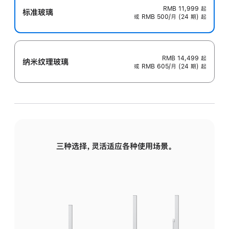
RMB 11,999
起
标准玻璃
或 RMB 500/月 (24 期) 起
RMB 14,499
起
纳米纹理玻璃
或 RMB 605/月 (24 期) 起
三种选择，灵活适应各种使用场景。
标