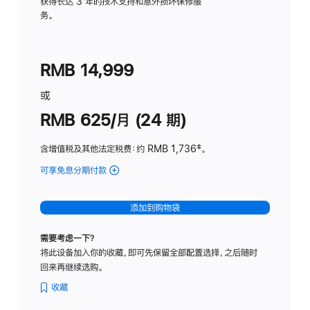
务
获得长达 3 年的技术支持和意外损坏保修服
务。
计
划
(适
RMB 14,999
用
于
或
Studio
RMB 625/月 (24 期)
Display
含增值税及其他法定税费
：约 RMB 1,736
脚
‡。
注
可享免息分期付款
(Studio
Display
-
添加到购物袋
标
准
需要考虑一下？
玻
将此设备加入你的收藏，即可先保留全部配置选择，之后随时
璃
回来再继续选购。
面
板
收藏
-