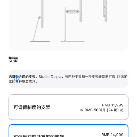
支架
选择你合用的支架。
Studio Display 有两种支架和一种支架转换器可选，以满足
展
你的各种安装需求。
开
RMB 11,999
可调倾斜度的支架
或 RMB 500/月 (24 期) 起
RMB 14,999
可调倾斜度及高‍度的支‍架