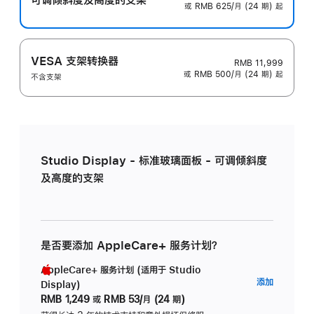
或 RMB 625/月 (24 期) 起
VESA 支架转换器
RMB 11,999
或 RMB 500/月 (24 期) 起
不含支架
Studio Display - 标准玻璃面板 - 可调倾斜度
及高度的支架
是否要添加 AppleCare+ 服务计划？
AppleCare+ 服务计划 (适用于 Studio
AppleC
添加
Display)
服
RMB 1,249
或
RMB 53/月 (24 期)