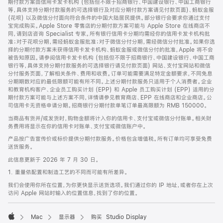
期付款方案由信用卡发卡机构 (包括但不限于招商银行、中国建设银行、中国工商银行
等，具体支持分期付款服务的可选择银行及对应分期付款方案请见付款页面)、蚂蚁金服
(花呗) 以及微信分付面向符合条件的中国大陆居民提供。部分银行会要求你通过支付
宝完成购买。Apple Store 零售店的分期付款方案可能与 Apple Store 在线商店不
同，请到店咨询 Specialist 专家。所有银行信用卡分期均需经你的信用卡发卡机构批
准；对于花呗分期，需经蚂蚁金服批准；对于微信分付分期，需经微信分付批准。如果你选
择的分期付款方案未获得信用卡发卡机构、蚂蚁金服或微信分付的批准，Apple 将不会
被告知原因。请参阅信用卡发卡机构 (包括但不限于招商银行、中国建设银行、中国工商
银行等，具体支持分期付款服务的可选择银行请见付款页面) 网站、支付宝网站和微信
分付服务页面，了解相关条件、费用和收费。订单可能需要满足特定金额要求，不同免息
分期期数对应的最低限额可能有所不同。上述分期付款服务只适用于个人消费者。企业
和教育机构客户、企业员工购买计划 (EPP) 和 Apple 员工购买计划 (EPP) 适用的分
期付款方案可能与上述方案不同，详情请参见教育商店、EPP 在线商店和企业商店。公
司信用卡无资格申请分期。招商银行分期付款单笔订单最高限额为 RMB 150000。
当商品有货并/或发货时，购物金额将计入你的信用卡、支付宝或微信分付账单。相关财
务费用将显示在你的信用卡对账单、支付宝或微信账户中。
产品按广告宣传价或标价提供分期付款服务。价格包含增值税。所有订单均可享受免费
送货服务。
此信息更新于 2026 年 7 月 30 日。
1. 重量依配置和制造工艺的不同而可能有所差异。
我们会使用你所在位置，为你更快显示送货选项。我们通过你的 IP 地址，或者你在上次
访问 Apple 网站时输入的位置信息，找到了你的位置。
Mac
显示器
购买 Studio Display