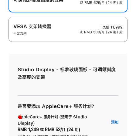
或 RMB 625/月 (24 期) 起
VESA 支架转换器
RMB 11,999
或 RMB 500/月 (24 期) 起
不含支架
Studio Display - 标准玻璃面板 - 可调倾斜度
及高度的支架
是否要添加 AppleCare+ 服务计划？
AppleCare+ 服务计划 (适用于 Studio
AppleC
添加
Display)
服
RMB 1,249
或
RMB 53/月 (24 期)