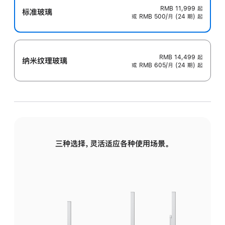
RMB 11,999
起
标准玻璃
或 RMB 500/月 (24 期) 起
RMB 14,499
起
纳米纹理玻璃
或 RMB 605/月 (24 期) 起
三种选择，灵活适应各种使用场景。
标