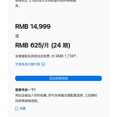
务
获得长达 3 年的技术支持和意外损坏保修服
务。
计
划
(适
RMB 14,999
用
于
或
Studio
RMB 625/月 (24 期)
Display
含增值税及其他法定税费
：约 RMB 1,736
脚
‡。
注
可享免息分期付款
(Studio
Display
-
添加到购物袋
标
准
需要考虑一下？
玻
将此设备加入你的收藏，即可先保留全部配置选择，之后随时
璃
回来再继续选购。
面
板
收藏
-