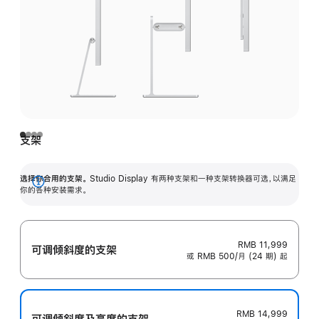
支架
选择你合用的支架。
Studio Display 有两种支架和一种支架转换器可选，以满足
展
你的各种安装需求。
开
RMB 11,999
可调倾斜度的支架
或 RMB 500/月 (24 期) 起
RMB 14,999
可调倾斜度及高‍度的支‍架