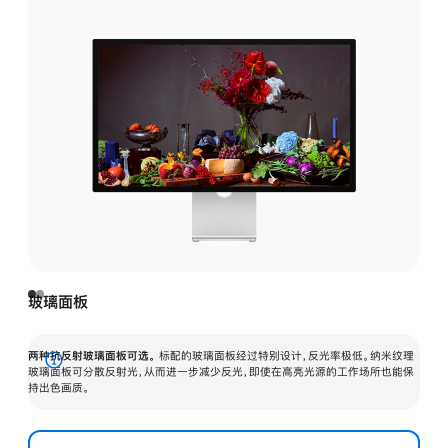
玻璃面板
两种抗反射玻璃面板可选。
标配的玻璃面板经过特别设计，反光率极低。纳米纹理
展
玻璃面板可分散反射光，从而进一步减少反光，即使在高亮光源的工作场所也能保
持出色画质。
开