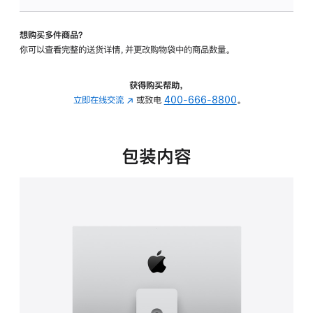
可
调
想购买多件商品？
倾
你可以查看完整的送货详情，并更改购物袋中的商品数量。
斜
度
及
获得购买帮助，
高
立即在线交流
(在
或致电
400-666-8800
。
度
新
的
窗
支
口
包装内容
架
中
的
打
分
开)
期
付
款
选
项)