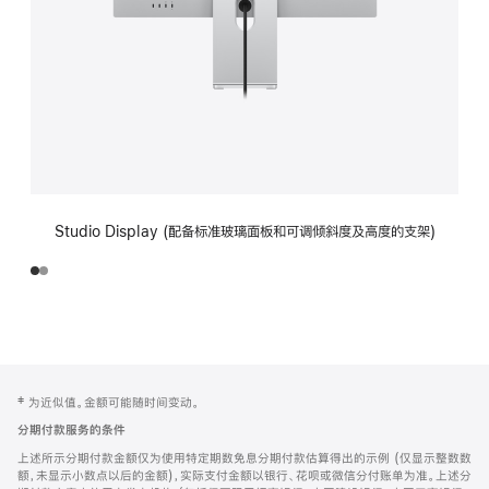
Studio Display (配备标准玻璃面板和可调倾斜度及高度的支架)
网
脚
‡ 为近似值。金额可能随时间变动。
注
页
分期付款服务的条件
页
上述所示分期付款金额仅为使用特定期数免息分期付款估算得出的示例 (仅显示整数数
脚
额，未显示小数点以后的金额)，实际支付金额以银行、花呗或微信分付账单为准。上述分