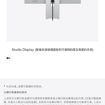
Studio Display (配备标准玻璃面板和可调倾斜度及高度的支架)
网
脚
‡ 为近似值。金额可能随时间变动。
注
页
分期付款服务的条件
页
上述所示分期付款金额仅为使用特定期数免息分期付款估算得出的示例 (仅显示整数数
脚
额，未显示小数点以后的金额)，实际支付金额以银行、花呗或微信分付账单为准。上述分