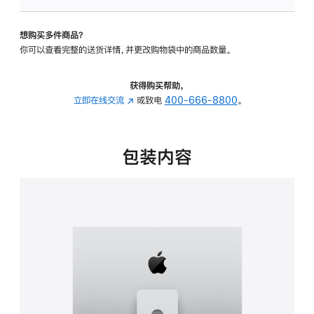
可
调
想购买多件商品？
倾
你可以查看完整的送货详情，并更改购物袋中的商品数量。
斜
度
及
获得购买帮助，
高
立即在线交流
(在
或致电
400-666-8800
。
度
新
的
窗
支
口
包装内容
架
中
的
打
分
开)
期
付
款
选
项)