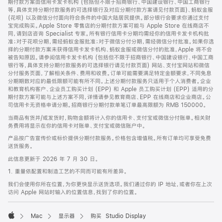
期付款方案由信用卡发卡机构 (包括但不限于招商银行、中国建设银行、中国工商银行
等，具体支持分期付款服务的可选择银行及对应分期付款方案请见付款页面)、蚂蚁金服
(花呗) 以及微信分付面向符合条件的中国大陆居民提供。部分银行会要求你通过支付
宝完成购买。Apple Store 零售店的分期付款方案可能与 Apple Store 在线商店不
同，请到店咨询 Specialist 专家。所有银行信用卡分期均需经你的信用卡发卡机构批
准；对于花呗分期，需经蚂蚁金服批准；对于微信分付分期，需经微信分付批准。如果你选
择的分期付款方案未获得信用卡发卡机构、蚂蚁金服或微信分付的批准，Apple 将不会
被告知原因。请参阅信用卡发卡机构 (包括但不限于招商银行、中国建设银行、中国工商
银行等，具体支持分期付款服务的可选择银行请见付款页面) 网站、支付宝网站和微信
分付服务页面，了解相关条件、费用和收费。订单可能需要满足特定金额要求，不同免息
分期期数对应的最低限额可能有所不同。上述分期付款服务只适用于个人消费者。企业
和教育机构客户、企业员工购买计划 (EPP) 和 Apple 员工购买计划 (EPP) 适用的分
期付款方案可能与上述方案不同，详情请参见教育商店、EPP 在线商店和企业商店。公
司信用卡无资格申请分期。招商银行分期付款单笔订单最高限额为 RMB 150000。
当商品有货并/或发货时，购物金额将计入你的信用卡、支付宝或微信分付账单。相关财
务费用将显示在你的信用卡对账单、支付宝或微信账户中。
产品按广告宣传价或标价提供分期付款服务。价格包含增值税。所有订单均可享受免费
送货服务。
此信息更新于 2026 年 7 月 30 日。
1. 重量依配置和制造工艺的不同而可能有所差异。
我们会使用你所在位置，为你更快显示送货选项。我们通过你的 IP 地址，或者你在上次
访问 Apple 网站时输入的位置信息，找到了你的位置。
Mac
显示器
购买 Studio Display