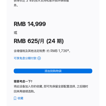
务
获得长达 3 年的技术支持和意外损坏保修服
务。
计
划
(适
RMB 14,999
用
于
或
Studio
RMB 625/月 (24 期)
Display
含增值税及其他法定税费
：约 RMB 1,736
脚
‡。
注
可享免息分期付款
(Studio
Display
-
添加到购物袋
标
准
需要考虑一下？
玻
将此设备加入你的收藏，即可先保留全部配置选择，之后随时
璃
回来再继续选购。
面
板
收藏
-