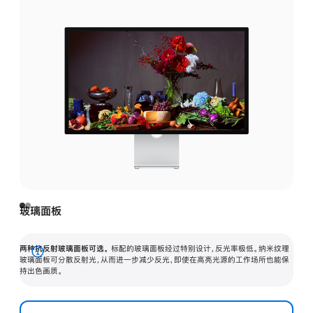
玻璃面板
两种抗反射玻璃面板可选。
标配的玻璃面板经过特别设计，反光率极低。纳米纹理
展
玻璃面板可分散反射光，从而进一步减少反光，即使在高亮光源的工作场所也能保
持出色画质。
开