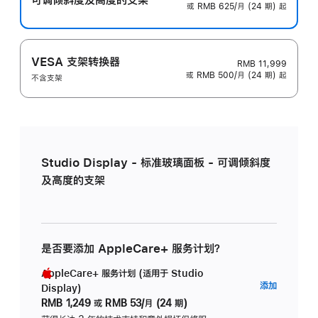
或 RMB 625/月 (24 期) 起
VESA 支架转换器
RMB 11,999
或 RMB 500/月 (24 期) 起
不含支架
Studio Display - 标准玻璃面板 - 可调倾斜度
及高度的支架
是否要添加 AppleCare+ 服务计划？
AppleCare+ 服务计划 (适用于 Studio
AppleC
添加
Display)
服
RMB 1,249
或
RMB 53/月 (24 期)