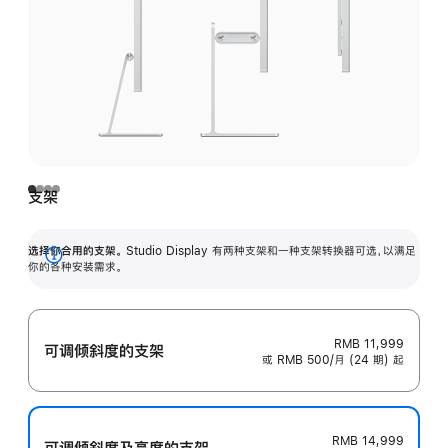
支架
选择你合用的支架。
Studio Display 有两种支架和一种支架转换器可选，以满足
展
你的各种安装需求。
开
RMB 11,999
可调倾斜度的支架
或 RMB 500/月 (24 期) 起
RMB 14,999
可调倾斜度及高‍度的支‍架