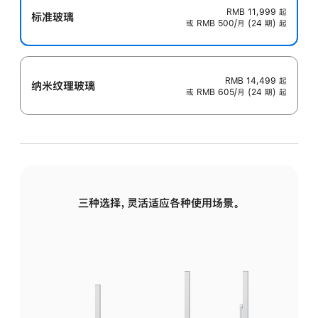
RMB 11,999
起
标准玻璃
或 RMB 500/月 (24 期) 起
RMB 14,499
起
纳米纹理玻璃
或 RMB 605/月 (24 期) 起
三种选择，灵活适应各种使用场景。
标