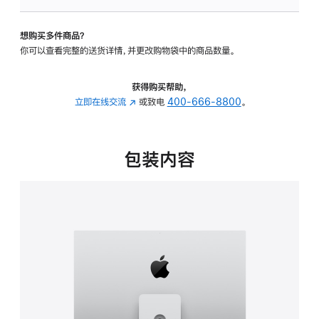
可
调
想购买多件商品？
倾
你可以查看完整的送货详情，并更改购物袋中的商品数量。
斜
度
及
获得购买帮助，
高
立即在线交流
(在
或致电
400-666-8800
。
度
新
的
窗
支
口
包装内容
架
中
的
打
分
开)
期
付
款
选
项)