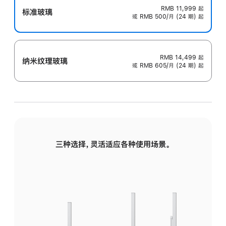
RMB 11,999
起
标准玻璃
或 RMB 500/月 (24 期) 起
RMB 14,499
起
纳米纹理玻璃
或 RMB 605/月 (24 期) 起
三种选择，灵活适应各种使用场景。
标