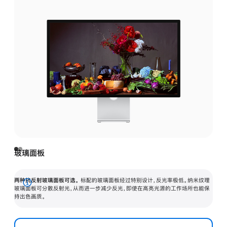
玻璃面板
两种抗反射玻璃面板可选。
标配的玻璃面板经过特别设计，反光率极低。纳米纹理
展
玻璃面板可分散反射光，从而进一步减少反光，即使在高亮光源的工作场所也能保
持出色画质。
开