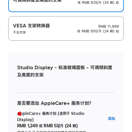
或 RMB 625/月 (24 期) 起
VESA 支架转换器
RMB 11,999
或 RMB 500/月 (24 期) 起
不含支架
Studio Display - 标准玻璃面板 - 可调倾斜度
及高度的支架
是否要添加 AppleCare+ 服务计划？
AppleCare+ 服务计划 (适用于 Studio
AppleC
添加
Display)
服
RMB 1,249
或
RMB 53/月 (24 期)