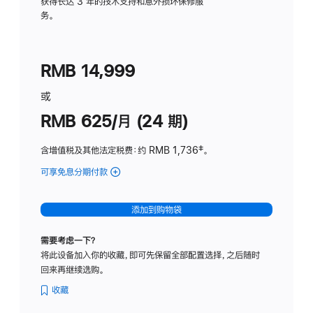
务
获得长达 3 年的技术支持和意外损坏保修服
务。
计
划
(适
RMB 14,999
用
于
或
Studio
RMB 625/月 (24 期)
Display
含增值税及其他法定税费
：约 RMB 1,736
脚
‡。
注
可享免息分期付款
(Studio
Display
-
添加到购物袋
标
准
需要考虑一下？
玻
将此设备加入你的收藏，即可先保留全部配置选择，之后随时
璃
回来再继续选购。
面
板
收藏
-