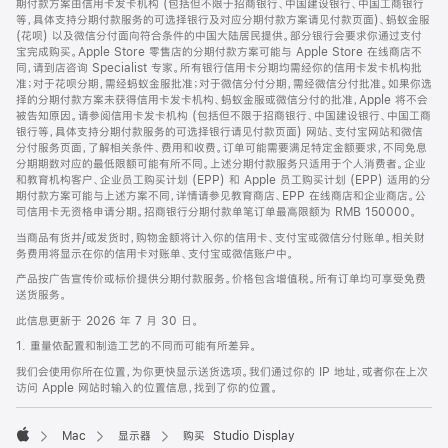
期付款方案由信用卡发卡机构 (包括但不限于招商银行、中国建设银行、中国工商银行
等，具体支持分期付款服务的可选择银行及对应分期付款方案请见付款页面)、蚂蚁金服
(花呗) 以及微信分付面向符合条件的中国大陆居民提供。部分银行会要求你通过支付
宝完成购买。Apple Store 零售店的分期付款方案可能与 Apple Store 在线商店不
同，请到店咨询 Specialist 专家。所有银行信用卡分期均需经你的信用卡发卡机构批
准；对于花呗分期，需经蚂蚁金服批准；对于微信分付分期，需经微信分付批准。如果你选
择的分期付款方案未获得信用卡发卡机构、蚂蚁金服或微信分付的批准，Apple 将不会
被告知原因。请参阅信用卡发卡机构 (包括但不限于招商银行、中国建设银行、中国工商
银行等，具体支持分期付款服务的可选择银行请见付款页面) 网站、支付宝网站和微信
分付服务页面，了解相关条件、费用和收费。订单可能需要满足特定金额要求，不同免息
分期期数对应的最低限额可能有所不同。上述分期付款服务只适用于个人消费者。企业
和教育机构客户、企业员工购买计划 (EPP) 和 Apple 员工购买计划 (EPP) 适用的分
期付款方案可能与上述方案不同，详情请参见教育商店、EPP 在线商店和企业商店。公
司信用卡无资格申请分期。招商银行分期付款单笔订单最高限额为 RMB 150000。
当商品有货并/或发货时，购物金额将计入你的信用卡、支付宝或微信分付账单。相关财
务费用将显示在你的信用卡对账单、支付宝或微信账户中。
产品按广告宣传价或标价提供分期付款服务。价格包含增值税。所有订单均可享受免费
送货服务。
此信息更新于 2026 年 7 月 30 日。
1. 重量依配置和制造工艺的不同而可能有所差异。
我们会使用你所在位置，为你更快显示送货选项。我们通过你的 IP 地址，或者你在上次
访问 Apple 网站时输入的位置信息，找到了你的位置。
Mac
显示器
购买 Studio Display