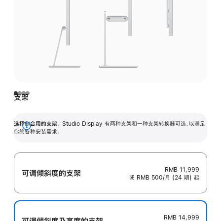
支架
选择你合用的支架。
Studio Display 有两种支架和一种支架转换器可选，以满足
展
你的各种安装需求。
开
RMB 11,999
可调倾斜度的支架
或 RMB 500/月 (24 期) 起
RMB 14,999
可调倾斜度及高‍度的支‍架