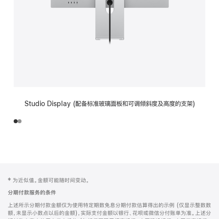
Studio Display (配备标准玻璃面板和可调倾斜度及高度的支架)
网
脚
‡ 为近似值。金额可能随时间变动。
注
页
分期付款服务的条件
页
上述所示分期付款金额仅为使用特定期数免息分期付款估算得出的示例 (仅显示整数数
脚
额，未显示小数点以后的金额)，实际支付金额以银行、花呗或微信分付账单为准。上述分