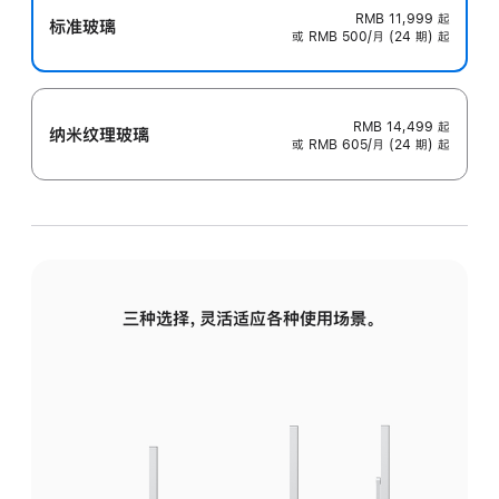
RMB 11,999
起
标准玻璃
或 RMB 500/月 (24 期) 起
RMB 14,499
起
纳米纹理玻璃
或 RMB 605/月 (24 期) 起
三种选择，灵活适应各种使用场景。
标