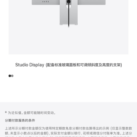
Studio Display (配备标准玻璃面板和可调倾斜度及高度的支架)
网
脚
‡ 为近似值。金额可能随时间变动。
注
页
分期付款服务的条件
页
上述所示分期付款金额仅为使用特定期数免息分期付款估算得出的示例 (仅显示整数数
脚
额，未显示小数点以后的金额)，实际支付金额以银行、花呗或微信分付账单为准。上述分