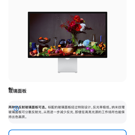
玻璃面板
两种抗反射玻璃面板可选。
标配的玻璃面板经过特别设计，反光率极低。纳米纹理
展
玻璃面板可分散反射光，从而进一步减少反光，即使在高亮光源的工作场所也能保
持出色画质。
开