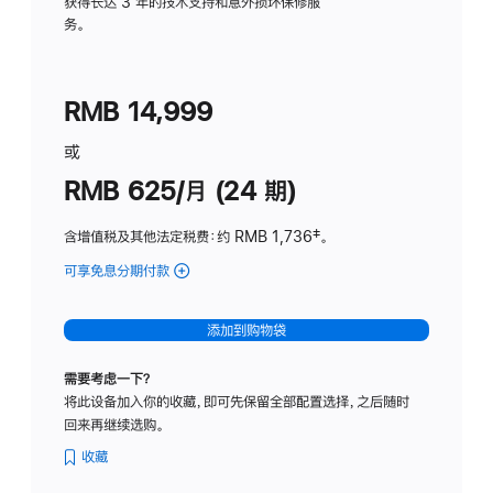
务
获得长达 3 年的技术支持和意外损坏保修服
务。
计
划
(适
RMB 14,999
用
于
或
Studio
RMB 625/月 (24 期)
Display
含增值税及其他法定税费
：约 RMB 1,736
脚
‡。
注
可享免息分期付款
(Studio
Display
-
添加到购物袋
标
准
需要考虑一下？
玻
将此设备加入你的收藏，即可先保留全部配置选择，之后随时
璃
回来再继续选购。
面
板
收藏
-