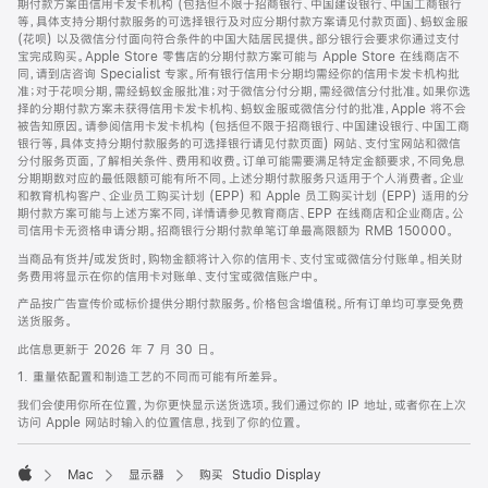
期付款方案由信用卡发卡机构 (包括但不限于招商银行、中国建设银行、中国工商银行
等，具体支持分期付款服务的可选择银行及对应分期付款方案请见付款页面)、蚂蚁金服
(花呗) 以及微信分付面向符合条件的中国大陆居民提供。部分银行会要求你通过支付
宝完成购买。Apple Store 零售店的分期付款方案可能与 Apple Store 在线商店不
同，请到店咨询 Specialist 专家。所有银行信用卡分期均需经你的信用卡发卡机构批
准；对于花呗分期，需经蚂蚁金服批准；对于微信分付分期，需经微信分付批准。如果你选
择的分期付款方案未获得信用卡发卡机构、蚂蚁金服或微信分付的批准，Apple 将不会
被告知原因。请参阅信用卡发卡机构 (包括但不限于招商银行、中国建设银行、中国工商
银行等，具体支持分期付款服务的可选择银行请见付款页面) 网站、支付宝网站和微信
分付服务页面，了解相关条件、费用和收费。订单可能需要满足特定金额要求，不同免息
分期期数对应的最低限额可能有所不同。上述分期付款服务只适用于个人消费者。企业
和教育机构客户、企业员工购买计划 (EPP) 和 Apple 员工购买计划 (EPP) 适用的分
期付款方案可能与上述方案不同，详情请参见教育商店、EPP 在线商店和企业商店。公
司信用卡无资格申请分期。招商银行分期付款单笔订单最高限额为 RMB 150000。
当商品有货并/或发货时，购物金额将计入你的信用卡、支付宝或微信分付账单。相关财
务费用将显示在你的信用卡对账单、支付宝或微信账户中。
产品按广告宣传价或标价提供分期付款服务。价格包含增值税。所有订单均可享受免费
送货服务。
此信息更新于 2026 年 7 月 30 日。
1. 重量依配置和制造工艺的不同而可能有所差异。
我们会使用你所在位置，为你更快显示送货选项。我们通过你的 IP 地址，或者你在上次
访问 Apple 网站时输入的位置信息，找到了你的位置。
Mac
显示器
购买 Studio Display