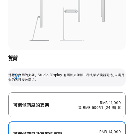
支架
选择你合用的支架。
Studio Display 有两种支架和一种支架转换器可选，以满足
展
你的各种安装需求。
开
RMB 11,999
可调倾斜度的支架
或 RMB 500/月 (24 期) 起
RMB 14,999
可调倾斜度及高‍度的支‍架