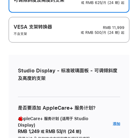
或 RMB 625/月 (24 期) 起
VESA 支架转换器
RMB 11,999
或 RMB 500/月 (24 期) 起
不含支架
Studio Display - 标准玻璃面板 - 可调倾斜度
及高度的支架
是否要添加 AppleCare+ 服务计划？
AppleCare+ 服务计划 (适用于 Studio
AppleC
添加
Display)
服
RMB 1,249
或
RMB 53/月 (24 期)