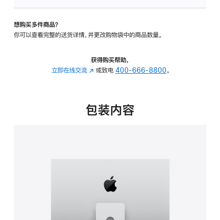
可
调
想购买多件商品？
倾
你可以查看完整的送货详情，并更改购物袋中的商品数量。
斜
度
及
获得购买帮助，
高
立即在线交流
(在
或致电
400-666-8800
。
度
新
的
窗
支
口
包装内容
架
中
的
打
分
开)
期
付
款
选
项)