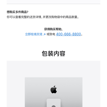
可
调
想购买多件商品？
倾
你可以查看完整的送货详情，并更改购物袋中的商品数量。
斜
度
及
获得购买帮助，
高
立即在线交流
(在
或致电
400-666-8800
。
度
新
的
窗
支
口
包装内容
架
中
的
打
分
开)
期
付
款
选
项)