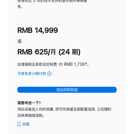
务
获得长达 3 年的技术支持和意外损坏保修服
务。
计
划
(适
RMB 14,999
用
于
或
Studio
RMB 625/月 (24 期)
Display
含增值税及其他法定税费
：约 RMB 1,736
脚
‡。
注
可享免息分期付款
(Studio
Display
-
添加到购物袋
标
准
需要考虑一下？
玻
将此设备加入你的收藏，即可先保留全部配置选择，之后随时
璃
回来再继续选购。
面
板
收藏
-