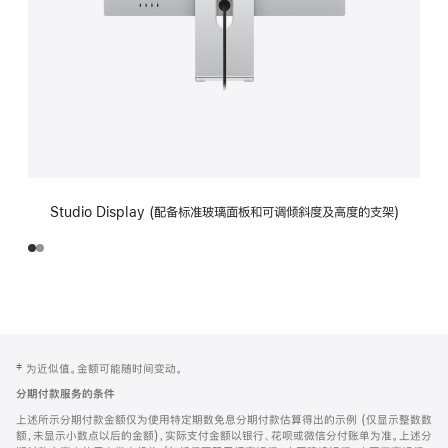
Studio Display (配备标准玻璃面板和可调倾斜度及高度的支架)
网
脚
‡ 为近似值。金额可能随时间变动。
注
页
分期付款服务的条件
页
上述所示分期付款金额仅为使用特定期数免息分期付款估算得出的示例 (仅显示整数数
脚
额，未显示小数点以后的金额)，实际支付金额以银行、花呗或微信分付账单为准。上述分