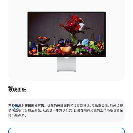
玻璃面板
两种抗反射玻璃面板可选。
标配的玻璃面板经过特别设计，反光率极低。纳米纹理
展
玻璃面板可分散反射光，从而进一步减少反光，即使在高亮光源的工作场所也能保
持出色画质。
开