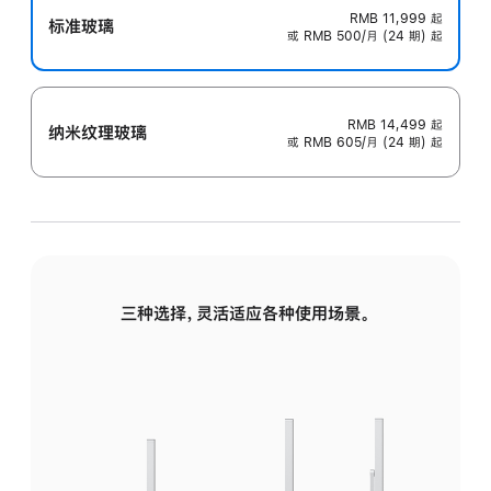
RMB 11,999
起
标准玻璃
或 RMB 500/月 (24 期) 起
RMB 14,499
起
纳米纹理玻璃
或 RMB 605/月 (24 期) 起
三种选择，灵活适应各种使用场景。
标