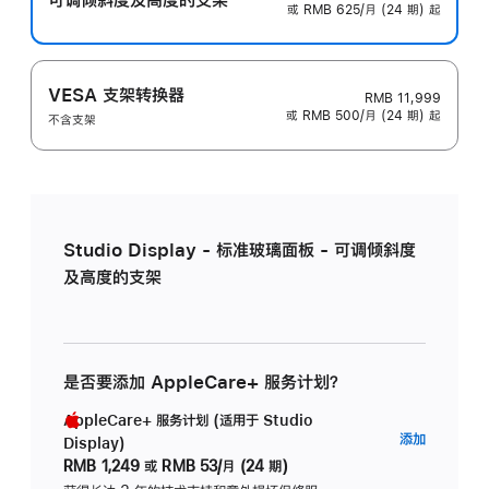
或 RMB 625/月 (24 期) 起
VESA 支架转换器
RMB 11,999
或 RMB 500/月 (24 期) 起
不含支架
Studio Display - 标准玻璃面板 - 可调倾斜度
及高度的支架
是否要添加 AppleCare+ 服务计划？
AppleCare+ 服务计划 (适用于 Studio
AppleC
添加
Display)
服
RMB 1,249
或
RMB 53/月 (24 期)