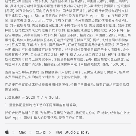
期付款方案由信用卡发卡机构 (包括但不限于招商银行、中国建设银行、中国工商银行
等，具体支持分期付款服务的可选择银行及对应分期付款方案请见付款页面)、蚂蚁金服
(花呗) 以及微信分付面向符合条件的中国大陆居民提供。部分银行会要求你通过支付
宝完成购买。Apple Store 零售店的分期付款方案可能与 Apple Store 在线商店不
同，请到店咨询 Specialist 专家。所有银行信用卡分期均需经你的信用卡发卡机构批
准；对于花呗分期，需经蚂蚁金服批准；对于微信分付分期，需经微信分付批准。如果你选
择的分期付款方案未获得信用卡发卡机构、蚂蚁金服或微信分付的批准，Apple 将不会
被告知原因。请参阅信用卡发卡机构 (包括但不限于招商银行、中国建设银行、中国工商
银行等，具体支持分期付款服务的可选择银行请见付款页面) 网站、支付宝网站和微信
分付服务页面，了解相关条件、费用和收费。订单可能需要满足特定金额要求，不同免息
分期期数对应的最低限额可能有所不同。上述分期付款服务只适用于个人消费者。企业
和教育机构客户、企业员工购买计划 (EPP) 和 Apple 员工购买计划 (EPP) 适用的分
期付款方案可能与上述方案不同，详情请参见教育商店、EPP 在线商店和企业商店。公
司信用卡无资格申请分期。招商银行分期付款单笔订单最高限额为 RMB 150000。
当商品有货并/或发货时，购物金额将计入你的信用卡、支付宝或微信分付账单。相关财
务费用将显示在你的信用卡对账单、支付宝或微信账户中。
产品按广告宣传价或标价提供分期付款服务。价格包含增值税。所有订单均可享受免费
送货服务。
此信息更新于 2026 年 7 月 30 日。
1. 重量依配置和制造工艺的不同而可能有所差异。
我们会使用你所在位置，为你更快显示送货选项。我们通过你的 IP 地址，或者你在上次
访问 Apple 网站时输入的位置信息，找到了你的位置。
Mac
显示器
购买 Studio Display