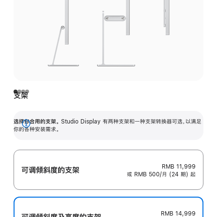
支架
选择你合用的支架。
Studio Display 有两种支架和一种支架转换器可选，以满足
展
你的各种安装需求。
开
RMB 11,999
可调倾斜度的支架
或 RMB 500/月 (24 期) 起
RMB 14,999
可调倾斜度及高‍度的支‍架