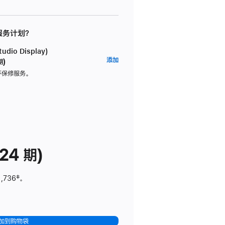
 服务计划？
dio Display)
AppleCare+
添加
期)
服
坏保修服务。
务
计
划
(适
用
于
24 期)
Studio
Display)
1,736
脚
‡。
注
加到购物袋