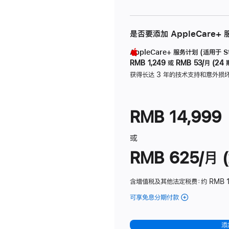
是否要添加 AppleCare+
AppleCare+ 服务计划 (适用于 Stu
RMB 1,249
或
RMB 53/月 (24 
获得长达 3 年的技术支持和意外损
RMB 14,999
或
RMB 625/月 (
含增值税及其他法定税费
：约 RMB 
可享免息分期付款
(Studio
Display
-
添