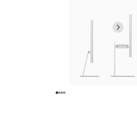
上
下
一
一
张
张
图
图
库
库
图
图
片
片
-
-
支
支
架
架