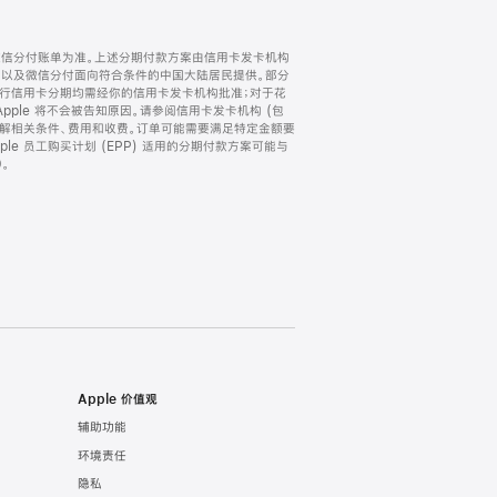
微信分付账单为准。上述分期付款方案由信用卡发卡机构
) 以及微信分付面向符合条件的中国大陆居民提供。部分
家。所有银行信用卡分期均需经你的信用卡发卡机构批准；对于花
ple 将不会被告知原因。请参阅信用卡发卡机构 (包
了解相关条件、费用和收费。订单可能需要满足特定金额要
e 员工购买计划 (EPP) 适用的分期付款方案可能与
。
Apple 价值观
辅助功能
环境责任
隐私