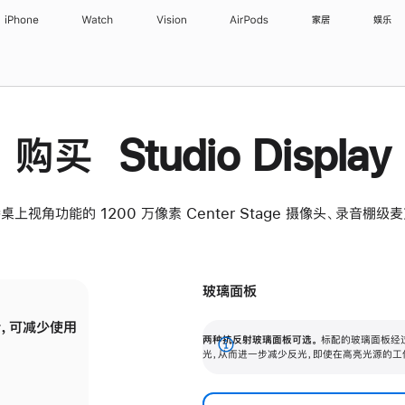
iPhone
Watch
Vision
AirPods
家居
娱乐
购买 Studio Display
桌上视角功能的 1200 万像素 Center Stage 摄像头、录音棚
玻璃面板
，可减少使用
纳米纹理玻璃面板可进一步减少反光，即使在
两种抗反射玻璃面板可选。
标配的玻璃面板经
。
有高亮光源的场所使用，也能保持出色画质。
展
光，从而进一步减少反光，即使在高亮光源的工
开