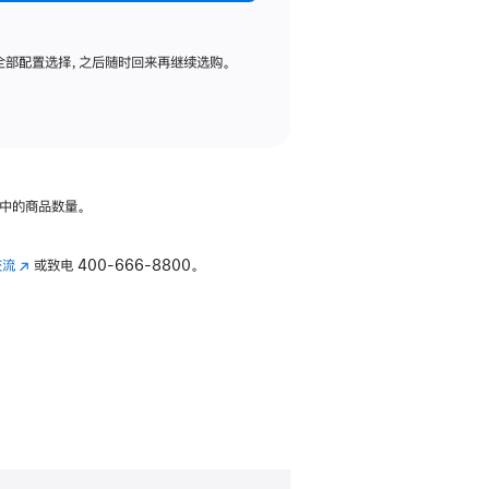
全部配置选择，之后随时回来再继续选购。
中的商品数量。
交流
(在
或致电
400-666-8800。
新
窗
口
中
打
开)