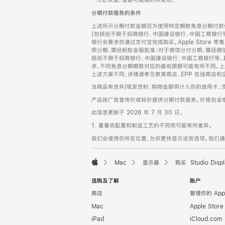
‡ 为近似值。金额可能随时间变动。
注
页
分期付款服务的条件
页
上述所示分期付款金额仅为使用特定期数免息分期付款估
脚
(包括但不限于招商银行、中国建设银行、中国工商银行
银行会要求你通过支付宝完成购买。Apple Store 零
呗分期，需经蚂蚁金服批准；对于微信分付分期，需经微信
括但不限于招商银行、中国建设银行、中国工商银行等，
求，不同免息分期期数对应的最低限额可能有所不同。上述分
上述方案不同，详情请参见教育商店、EPP 在线商店和
当商品有货并/或发货时，购物金额将计入你的信用卡、
产品按广告宣传价或标价提供分期付款服务。价格包含
此信息更新于 2026 年 7 月 30 日。
1. 重量依配置和制造工艺的不同而可能有所差异。
我们会使用你所在位置，为你更快显示送货选项。我们通过你
Mac
显示器
购买 Studio Displ
Apple
选购及了解
账户
商店
管理你的 App
Mac
Apple Stor
iPad
iCloud.com