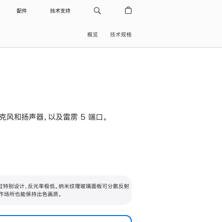
配件
技术支持
概览
技术规格
级麦克风和扬声器，以及雷雳 5 端口。
过特别设计，反光率极低。纳米纹理玻璃面板可分散反射
作场所也能保持出色画质。