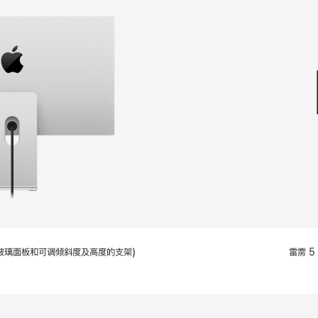
款
选
项)
配备标准玻璃面板和可调倾斜度及高度的支架)
雷雳 5 