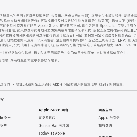
算得出的示例 (仅显示整数数额，未显示小数点以后的金额)，实际支付金额以银行、花呗或
等，具体支持分期付款服务的可选择银行及对应分期付款方案请见付款页面)、蚂蚁金服 (花呗
售店的分期付款方案可能与 Apple Store 在线商店不同，请到店咨询 Specialist 专
分付批准。如果你选择的分期付款方案未获得信用卡发卡机构、蚂蚁金服或微信分付的批准，Ap
具体支持分期付款服务的可选择银行请见付款页面) 网站、支付宝网站和微信分付服务页面，
期付款服务只适用于个人消费者。企业和教育机构客户、企业员工购买计划 (EPP) 和 Appl
企业商店。公司信用卡无资格申请分期。招商银行分期付款单笔订单最高限额为 RMB 150000
支付宝或微信分付账单。相关财务费用将显示在你的信用卡对账单、支付宝或微信账户中。
增值税。所有订单均可享受免费送货服务。
的 IP 地址，或者你在上次访问 Apple 网站时输入的位置信息，找到了你的位置。
ay
Apple Store 商店
商务应用
le 账户
查找零售店
Apple 与商务
e 账户
Genius Bar 天才吧
商务选购
Today at Apple