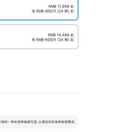
RMB 11,999
起
或 RMB 500/月 (24 期) 起
RMB 14,499
起
或 RMB 605/月 (24 期) 起
配可调倾斜度及高度的支架，额外增加 105
VESA 支架转换器
 有两种支架和一种支架转换器可选，以满足你的各种安装需求。
毫米的高度调节范围。
容的支架 (未随附)