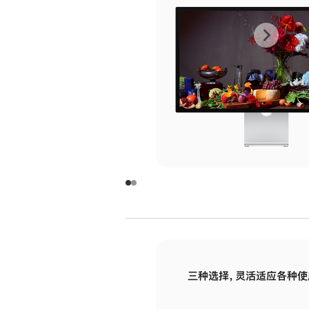
上
下
一
一
张
张
图
图
库
库
图
图
片
片
-
-
玻
玻
璃
璃
三种选择，灵活适应各种使
面
面
板
板