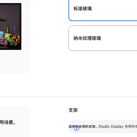
标准玻璃
纳米纹理玻璃
支架
用场景。
标配可调倾斜度的支架，提供 30 度的倾斜度
选
选择你合用的支架。
Studio Display
调节范围。
展