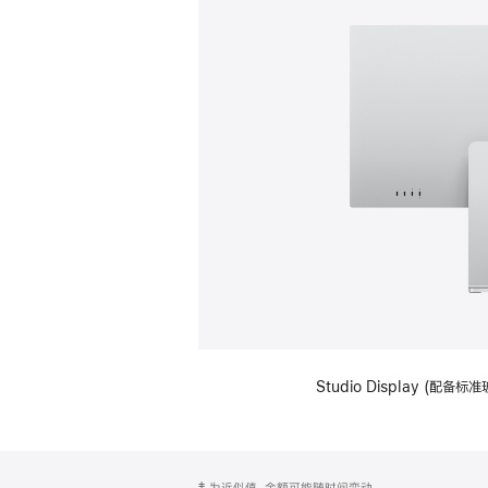
Studio Display (
网
脚