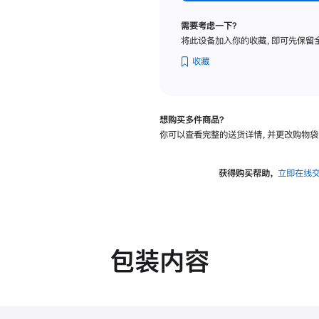
标
准
需要考虑一下？
玻
将此设备加入你的收藏，即可先保留
璃
面
收藏
板
-
可
想购买多件商品？
调
你可以查看完整的送货详情，并更改购物袋
倾
斜
度
获得购买帮助，
立即在线
及
高
度
的
支
包装内容
架
的
分
期
付