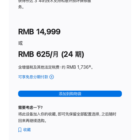
务
获得长达 3 年的技术支持和意外损坏保修服
务。
计
划
(适
RMB 14,999
用
于
或
Studio
RMB 625/月 (24 期)
Display
含增值税及其他法定税费
：约 RMB 1,736
脚
‡。
注
可享免息分期付款
(Studio
Display
-
添加到购物袋
标
准
需要考虑一下？
玻
将此设备加入你的收藏，即可先保留全部配置选择，之后随时
璃
回来再继续选购。
面
板
收藏
-