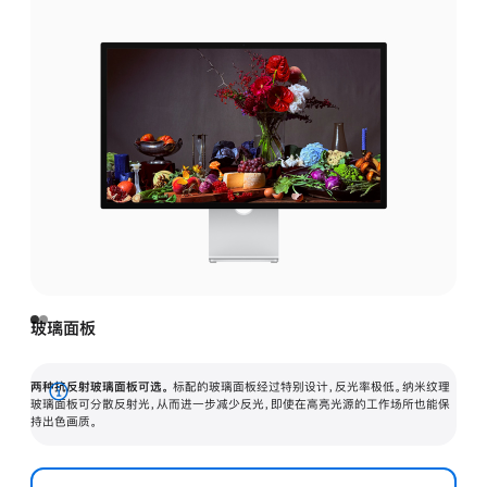
玻璃面板
两种抗反射玻璃面板可选。
标配的玻璃面板经过特别设计，反光率极低。纳米纹理
展
玻璃面板可分散反射光，从而进一步减少反光，即使在高亮光源的工作场所也能保
持出色画质。
开