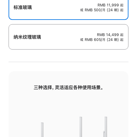
RMB 11,999
起
标准玻璃
或 RMB 500/月 (24 期) 起
RMB 14,499
起
纳米纹理玻璃
或 RMB 605/月 (24 期) 起
三种选择，灵活适应各种使用场景。
标