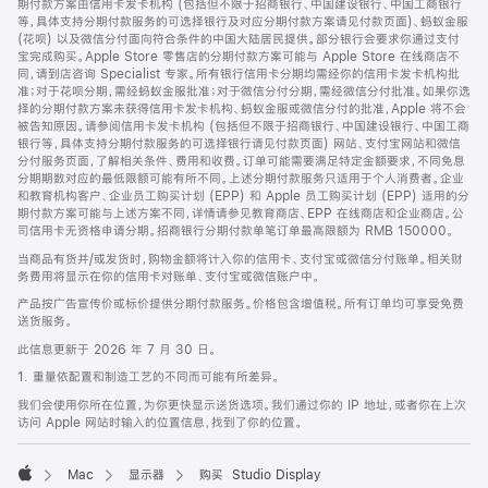
期付款方案由信用卡发卡机构 (包括但不限于招商银行、中国建设银行、中国工商银行
等，具体支持分期付款服务的可选择银行及对应分期付款方案请见付款页面)、蚂蚁金服
(花呗) 以及微信分付面向符合条件的中国大陆居民提供。部分银行会要求你通过支付
宝完成购买。Apple Store 零售店的分期付款方案可能与 Apple Store 在线商店不
同，请到店咨询 Specialist 专家。所有银行信用卡分期均需经你的信用卡发卡机构批
准；对于花呗分期，需经蚂蚁金服批准；对于微信分付分期，需经微信分付批准。如果你选
择的分期付款方案未获得信用卡发卡机构、蚂蚁金服或微信分付的批准，Apple 将不会
被告知原因。请参阅信用卡发卡机构 (包括但不限于招商银行、中国建设银行、中国工商
银行等，具体支持分期付款服务的可选择银行请见付款页面) 网站、支付宝网站和微信
分付服务页面，了解相关条件、费用和收费。订单可能需要满足特定金额要求，不同免息
分期期数对应的最低限额可能有所不同。上述分期付款服务只适用于个人消费者。企业
和教育机构客户、企业员工购买计划 (EPP) 和 Apple 员工购买计划 (EPP) 适用的分
期付款方案可能与上述方案不同，详情请参见教育商店、EPP 在线商店和企业商店。公
司信用卡无资格申请分期。招商银行分期付款单笔订单最高限额为 RMB 150000。
当商品有货并/或发货时，购物金额将计入你的信用卡、支付宝或微信分付账单。相关财
务费用将显示在你的信用卡对账单、支付宝或微信账户中。
产品按广告宣传价或标价提供分期付款服务。价格包含增值税。所有订单均可享受免费
送货服务。
此信息更新于 2026 年 7 月 30 日。
1. 重量依配置和制造工艺的不同而可能有所差异。
我们会使用你所在位置，为你更快显示送货选项。我们通过你的 IP 地址，或者你在上次
访问 Apple 网站时输入的位置信息，找到了你的位置。
Mac
显示器
购买 Studio Display