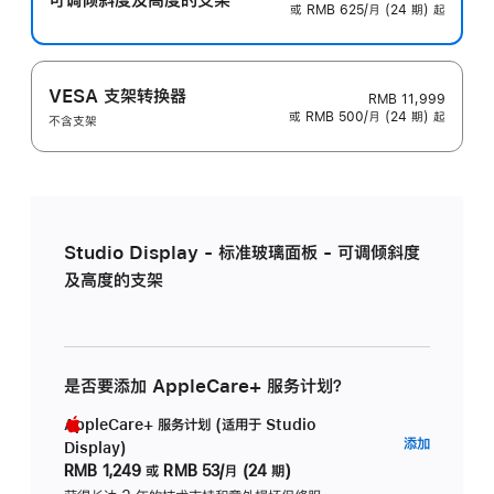
或 RMB 625/月 (24 期) 起
VESA 支架转换器
RMB 11,999
或 RMB 500/月 (24 期) 起
不含支架
Studio Display - 标准玻璃面板 - 可调倾斜度
及高度的支架
是否要添加 AppleCare+ 服务计划？
AppleCare+ 服务计划 (适用于 Studio
AppleC
添加
Display)
服
RMB 1,249
或
RMB 53/月 (24 期)