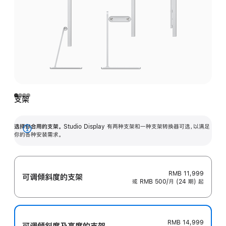
支架
选择你合用的支架。
Studio Display 有两种支架和一种支架转换器可选，以满足
展
你的各种安装需求。
开
RMB 11,999
可调倾斜度的支架
或 RMB 500/月 (24 期) 起
RMB 14,999
可调倾斜度及高‍度的支‍架