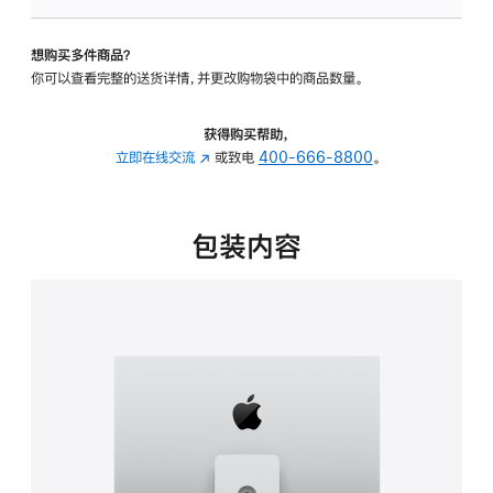
可
调
想购买多件商品？
倾
你可以查看完整的送货详情，并更改购物袋中的商品数量。
斜
度
及
获得购买帮助，
高
立即在线交流
(在
或致电
400-666-8800
。
度
新
的
窗
支
口
包装内容
架
中
的
打
分
开)
期
付
款
选
项)