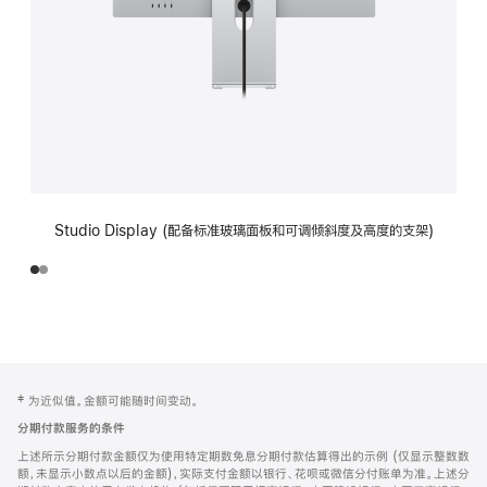
Studio Display (配备标准玻璃面板和可调倾斜度及高度的支架)
网
脚
‡ 为近似值。金额可能随时间变动。
注
页
分期付款服务的条件
页
上述所示分期付款金额仅为使用特定期数免息分期付款估算得出的示例 (仅显示整数数
脚
额，未显示小数点以后的金额)，实际支付金额以银行、花呗或微信分付账单为准。上述分