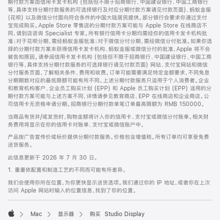
期付款方案由信用卡发卡机构 (包括但不限于招商银行、中国建设银行、中国工商银行
等，具体支持分期付款服务的可选择银行及对应分期付款方案请见付款页面)、蚂蚁金服
(花呗) 以及微信分付面向符合条件的中国大陆居民提供。部分银行会要求你通过支付
宝完成购买。Apple Store 零售店的分期付款方案可能与 Apple Store 在线商店不
同，请到店咨询 Specialist 专家。所有银行信用卡分期均需经你的信用卡发卡机构批
准；对于花呗分期，需经蚂蚁金服批准；对于微信分付分期，需经微信分付批准。如果你选
择的分期付款方案未获得信用卡发卡机构、蚂蚁金服或微信分付的批准，Apple 将不会
被告知原因。请参阅信用卡发卡机构 (包括但不限于招商银行、中国建设银行、中国工商
银行等，具体支持分期付款服务的可选择银行请见付款页面) 网站、支付宝网站和微信
分付服务页面，了解相关条件、费用和收费。订单可能需要满足特定金额要求，不同免息
分期期数对应的最低限额可能有所不同。上述分期付款服务只适用于个人消费者。企业
和教育机构客户、企业员工购买计划 (EPP) 和 Apple 员工购买计划 (EPP) 适用的分
期付款方案可能与上述方案不同，详情请参见教育商店、EPP 在线商店和企业商店。公
司信用卡无资格申请分期。招商银行分期付款单笔订单最高限额为 RMB 150000。
当商品有货并/或发货时，购物金额将计入你的信用卡、支付宝或微信分付账单。相关财
务费用将显示在你的信用卡对账单、支付宝或微信账户中。
产品按广告宣传价或标价提供分期付款服务。价格包含增值税。所有订单均可享受免费
送货服务。
此信息更新于 2026 年 7 月 30 日。
1. 重量依配置和制造工艺的不同而可能有所差异。
我们会使用你所在位置，为你更快显示送货选项。我们通过你的 IP 地址，或者你在上次
访问 Apple 网站时输入的位置信息，找到了你的位置。
Mac
显示器
购买 Studio Display