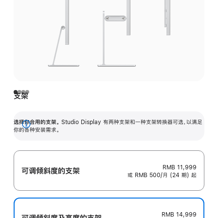
支架
选择你合用的支架。
Studio Display 有两种支架和一种支架转换器可选，以满足
展
你的各种安装需求。
开
RMB 11,999
可调倾斜度的支架
或 RMB 500/月 (24 期) 起
RMB 14,999
可调倾斜度及高‍度的支‍架