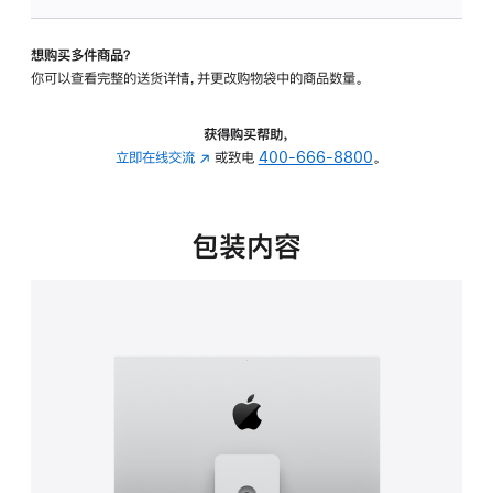
可
调
想购买多件商品？
倾
你可以查看完整的送货详情，并更改购物袋中的商品数量。
斜
度
及
获得购买帮助，
高
立即在线交流
(在
或致电
400-666-8800
。
度
新
的
窗
支
口
包装内容
架
中
的
打
分
开)
期
付
款
选
项)