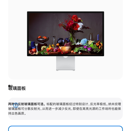
玻璃面板
两种抗反射玻璃面板可选。
标配的玻璃面板经过特别设计，反光率极低。纳米纹理
展
玻璃面板可分散反射光，从而进一步减少反光，即使在高亮光源的工作场所也能保
持出色画质。
开