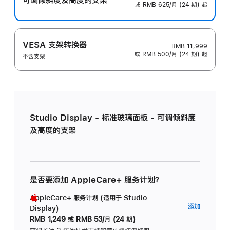
或 RMB 625/月 (24 期) 起
VESA 支架转换器
RMB 11,999
或 RMB 500/月 (24 期) 起
不含支架
Studio Display - 标准玻璃面板 - 可调倾斜度
及高度的支架
是否要添加 AppleCare+ 服务计划？
AppleCare+ 服务计划 (适用于 Studio
AppleC
添加
Display)
服
RMB 1,249
或
RMB 53/月 (24 期)