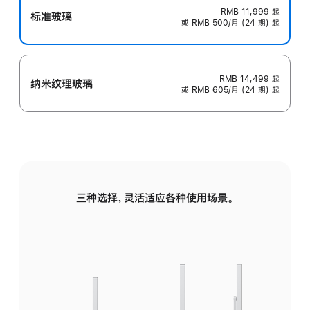
RMB 11,999
起
标准玻璃
或 RMB 500/月 (24 期) 起
RMB 14,499
起
纳米纹理玻璃
或 RMB 605/月 (24 期) 起
三种选择，灵活适应各种使用场景。
标