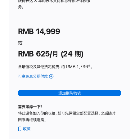
务
获得长达 3 年的技术支持和意外损坏保修服
务。
计
划
(适
RMB 14,999
用
于
或
Studio
RMB 625/月 (24 期)
Display
含增值税及其他法定税费
：约 RMB 1,736
脚
‡。
注
可享免息分期付款
(Studio
Display
-
添加到购物袋
标
准
需要考虑一下？
玻
将此设备加入你的收藏，即可先保留全部配置选择，之后随时
璃
回来再继续选购。
面
板
收藏
-