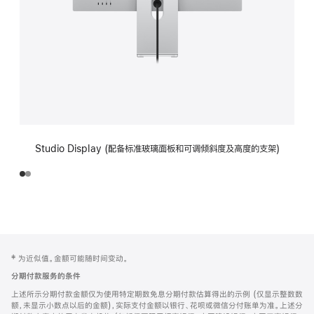
Studio Display (配备标准玻璃面板和可调倾斜度及高度的支架)
网
脚
‡ 为近似值。金额可能随时间变动。
注
页
分期付款服务的条件
页
上述所示分期付款金额仅为使用特定期数免息分期付款估算得出的示例 (仅显示整数数
脚
额，未显示小数点以后的金额)，实际支付金额以银行、花呗或微信分付账单为准。上述分