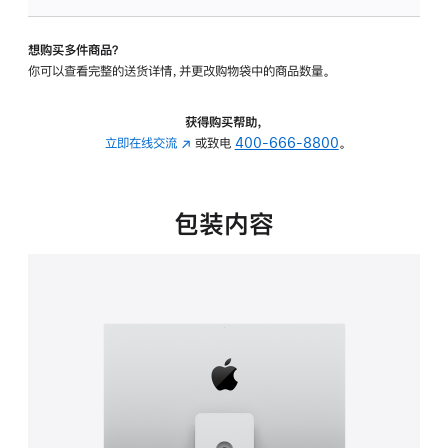
可
调
想购买多件商品？
倾
你可以查看完整的送货详情，并更改购物袋中的商品数量。
斜
度
及
获得购买帮助，
高
立即在线交流
(在
或致电
400-666-8800
。
度
新
的
窗
支
口
包装内容
架
中
的
打
分
开)
期
付
款
选
项)