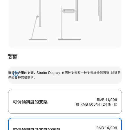
支架
选择你合用的支架。
Studio Display 有两种支架和一种支架转换器可选，以满足
展
你的各种安装需求。
开
RMB 11,999
可调倾斜度的支架
或 RMB 500/月 (24 期) 起
RMB 14,999
可调倾斜度及高‍度的支‍架