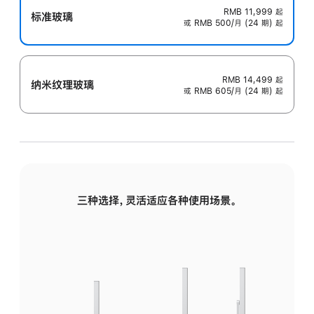
RMB 11,999
起
标准玻璃
或 RMB 500/月 (24 期) 起
RMB 14,499
起
纳米纹理玻璃
或 RMB 605/月 (24 期) 起
三种选择，灵活适应各种使用场景。
标