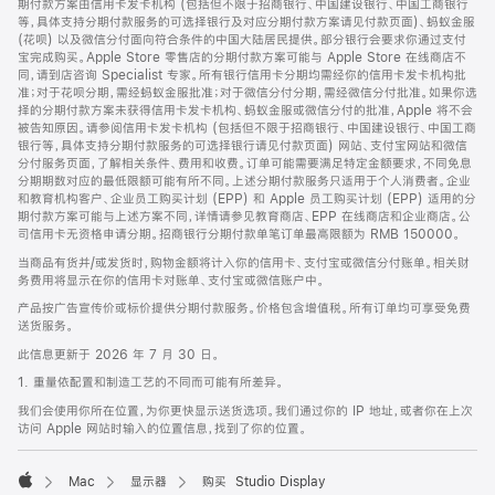
期付款方案由信用卡发卡机构 (包括但不限于招商银行、中国建设银行、中国工商银行
等，具体支持分期付款服务的可选择银行及对应分期付款方案请见付款页面)、蚂蚁金服
(花呗) 以及微信分付面向符合条件的中国大陆居民提供。部分银行会要求你通过支付
宝完成购买。Apple Store 零售店的分期付款方案可能与 Apple Store 在线商店不
同，请到店咨询 Specialist 专家。所有银行信用卡分期均需经你的信用卡发卡机构批
准；对于花呗分期，需经蚂蚁金服批准；对于微信分付分期，需经微信分付批准。如果你选
择的分期付款方案未获得信用卡发卡机构、蚂蚁金服或微信分付的批准，Apple 将不会
被告知原因。请参阅信用卡发卡机构 (包括但不限于招商银行、中国建设银行、中国工商
银行等，具体支持分期付款服务的可选择银行请见付款页面) 网站、支付宝网站和微信
分付服务页面，了解相关条件、费用和收费。订单可能需要满足特定金额要求，不同免息
分期期数对应的最低限额可能有所不同。上述分期付款服务只适用于个人消费者。企业
和教育机构客户、企业员工购买计划 (EPP) 和 Apple 员工购买计划 (EPP) 适用的分
期付款方案可能与上述方案不同，详情请参见教育商店、EPP 在线商店和企业商店。公
司信用卡无资格申请分期。招商银行分期付款单笔订单最高限额为 RMB 150000。
当商品有货并/或发货时，购物金额将计入你的信用卡、支付宝或微信分付账单。相关财
务费用将显示在你的信用卡对账单、支付宝或微信账户中。
产品按广告宣传价或标价提供分期付款服务。价格包含增值税。所有订单均可享受免费
送货服务。
此信息更新于 2026 年 7 月 30 日。
1. 重量依配置和制造工艺的不同而可能有所差异。
我们会使用你所在位置，为你更快显示送货选项。我们通过你的 IP 地址，或者你在上次
访问 Apple 网站时输入的位置信息，找到了你的位置。
Mac
显示器
购买 Studio Display