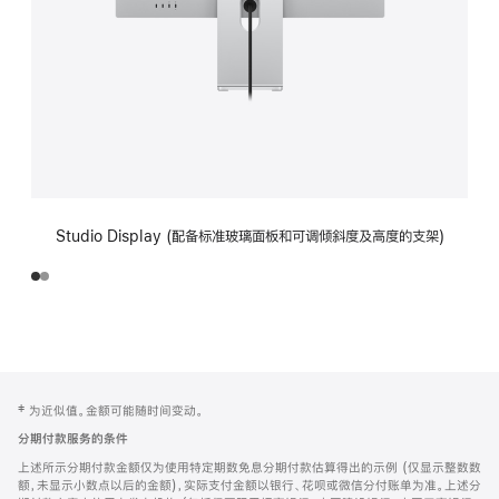
Studio Display (配备标准玻璃面板和可调倾斜度及高度的支架)
网
脚
‡ 为近似值。金额可能随时间变动。
注
页
分期付款服务的条件
页
上述所示分期付款金额仅为使用特定期数免息分期付款估算得出的示例 (仅显示整数数
脚
额，未显示小数点以后的金额)，实际支付金额以银行、花呗或微信分付账单为准。上述分