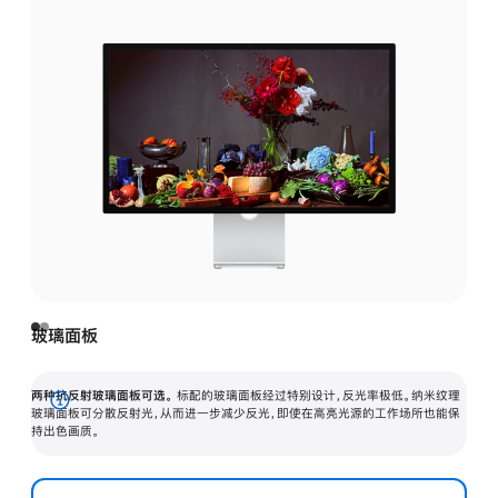
玻璃面板
两种抗反射玻璃面板可选。
标配的玻璃面板经过特别设计，反光率极低。纳米纹理
展
玻璃面板可分散反射光，从而进一步减少反光，即使在高亮光源的工作场所也能保
持出色画质。
开