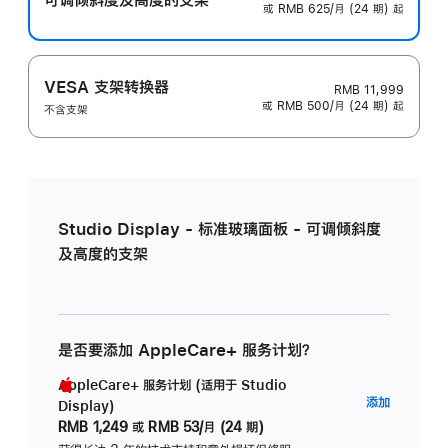
或 RMB 625/月 (24 期) 起
VESA 支架转换器
RMB 11,999
或 RMB 500/月 (24 期) 起
不含支架
Studio Display - 标准玻璃面板 - 可调倾斜度
及高度的支架
是否要添加 AppleCare+ 服务计划？
AppleCare+ 服务计划 (适用于 Studio
AppleC
添加
Display)
服
RMB 1,249
或
RMB 53/月 (24 期)