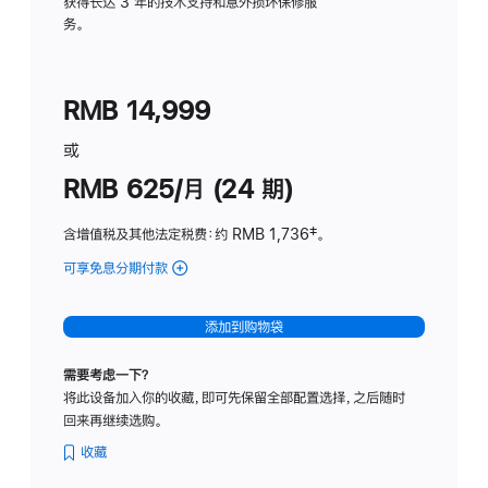
务
获得长达 3 年的技术支持和意外损坏保修服
务。
计
划
(适
RMB 14,999
用
于
或
Studio
RMB 625/月 (24 期)
Display
含增值税及其他法定税费
：约 RMB 1,736
脚
‡。
注
可享免息分期付款
(Studio
Display
-
添加到购物袋
标
准
需要考虑一下？
玻
将此设备加入你的收藏，即可先保留全部配置选择，之后随时
璃
回来再继续选购。
面
板
收藏
-