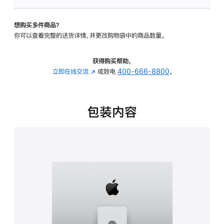
可
调
想购买多件商品？
倾
你可以查看完整的送货详情，并更改购物袋中的商品数量。
斜
度
及
获得购买帮助，
高
立即在线交流
(在
或致电
400-666-8800
。
度
新
的
窗
支
口
包装内容
架
中
的
打
分
开)
期
付
款
选
项)