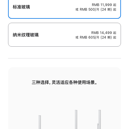
RMB 11,999
起
标准玻璃
或 RMB 500/月 (24 期) 起
RMB 14,499
起
纳米纹理玻璃
或 RMB 605/月 (24 期) 起
三种选择，灵活适应各种使用场景。
标