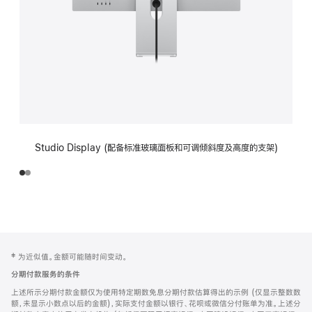
Studio Display (配备标准玻璃面板和可调倾斜度及高度的支架)
网
脚
‡ 为近似值。金额可能随时间变动。
注
页
分期付款服务的条件
页
上述所示分期付款金额仅为使用特定期数免息分期付款估算得出的示例 (仅显示整数数
脚
额，未显示小数点以后的金额)，实际支付金额以银行、花呗或微信分付账单为准。上述分