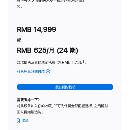
务
获得长达 3 年的技术支持和意外损坏保修服
务。
计
划
(适
RMB 14,999
用
于
或
Studio
RMB 625/月 (24 期)
Display
含增值税及其他法定税费
：约 RMB 1,736
脚
‡。
注
可享免息分期付款
(Studio
Display
-
添加到购物袋
标
准
需要考虑一下？
玻
将此设备加入你的收藏，即可先保留全部配置选择，之后随时
璃
回来再继续选购。
面
板
收藏
-