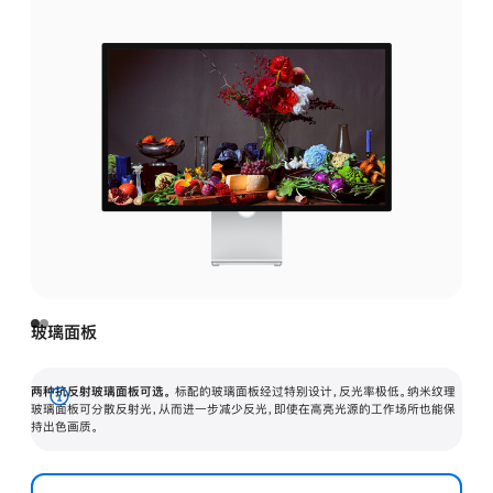
玻璃面板
两种抗反射玻璃面板可选。
标配的玻璃面板经过特别设计，反光率极低。纳米纹理
展
玻璃面板可分散反射光，从而进一步减少反光，即使在高亮光源的工作场所也能保
持出色画质。
开