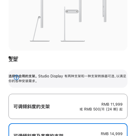
支架
选择你合用的支架。
Studio Display 有两种支架和一种支架转换器可选，以满足
展
你的各种安装需求。
开
RMB 11,999
可调倾斜度的支架
或 RMB 500/月 (24 期) 起
RMB 14,999
可调倾斜度及高‍度的支‍架