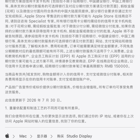
期付款方案由信用卡发卡机构 (包括但不限于招商银行、中国建设银行、中国工商银行
等，具体支持分期付款服务的可选择银行及对应分期付款方案请见付款页面)、蚂蚁金服
(花呗) 以及微信分付面向符合条件的中国大陆居民提供。部分银行会要求你通过支付
宝完成购买。Apple Store 零售店的分期付款方案可能与 Apple Store 在线商店不
同，请到店咨询 Specialist 专家。所有银行信用卡分期均需经你的信用卡发卡机构批
准；对于花呗分期，需经蚂蚁金服批准；对于微信分付分期，需经微信分付批准。如果你选
择的分期付款方案未获得信用卡发卡机构、蚂蚁金服或微信分付的批准，Apple 将不会
被告知原因。请参阅信用卡发卡机构 (包括但不限于招商银行、中国建设银行、中国工商
银行等，具体支持分期付款服务的可选择银行请见付款页面) 网站、支付宝网站和微信
分付服务页面，了解相关条件、费用和收费。订单可能需要满足特定金额要求，不同免息
分期期数对应的最低限额可能有所不同。上述分期付款服务只适用于个人消费者。企业
和教育机构客户、企业员工购买计划 (EPP) 和 Apple 员工购买计划 (EPP) 适用的分
期付款方案可能与上述方案不同，详情请参见教育商店、EPP 在线商店和企业商店。公
司信用卡无资格申请分期。招商银行分期付款单笔订单最高限额为 RMB 150000。
当商品有货并/或发货时，购物金额将计入你的信用卡、支付宝或微信分付账单。相关财
务费用将显示在你的信用卡对账单、支付宝或微信账户中。
产品按广告宣传价或标价提供分期付款服务。价格包含增值税。所有订单均可享受免费
送货服务。
此信息更新于 2026 年 7 月 30 日。
1. 重量依配置和制造工艺的不同而可能有所差异。
我们会使用你所在位置，为你更快显示送货选项。我们通过你的 IP 地址，或者你在上次
访问 Apple 网站时输入的位置信息，找到了你的位置。
Mac
显示器
购买 Studio Display