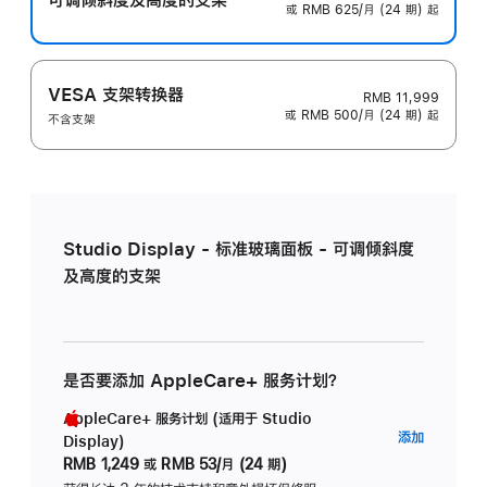
或 RMB 625/月 (24 期) 起
VESA 支架转换器
RMB 11,999
或 RMB 500/月 (24 期) 起
不含支架
Studio Display - 标准玻璃面板 - 可调倾斜度
及高度的支架
是否要添加 AppleCare+ 服务计划？
AppleCare+ 服务计划 (适用于 Studio
AppleC
添加
Display)
服
RMB 1,249
或
RMB 53/月 (24 期)