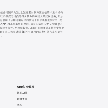
微信分付账单为准。上述分期付款方案由信用卡发卡机构
) 以及微信分付面向符合条件的中国大陆居民提供。部分
家。所有银行信用卡分期均需经你的信用卡发卡机构批准；对于花
ple 将不会被告知原因。请参阅信用卡发卡机构 (包
了解相关条件、费用和收费。订单可能需要满足特定金额要
e 员工购买计划 (EPP) 适用的分期付款方案可能与
。
Apple 价值观
辅助功能
环境责任
隐私