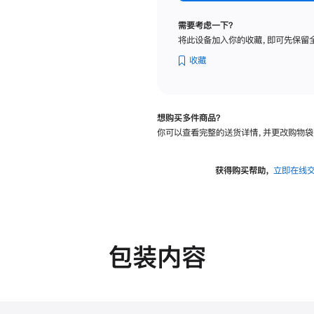
标
准
需要考虑一下？
玻
将此设备加入你的收藏，即可先保留
璃
面
收藏
板
-
可
想购买多件商品？
调
你可以查看完整的送货详情，并更改购物袋
倾
斜
度
获得购买帮助，
立即在线
及
高
度
的
支
包装内容
架
的
分
期
付