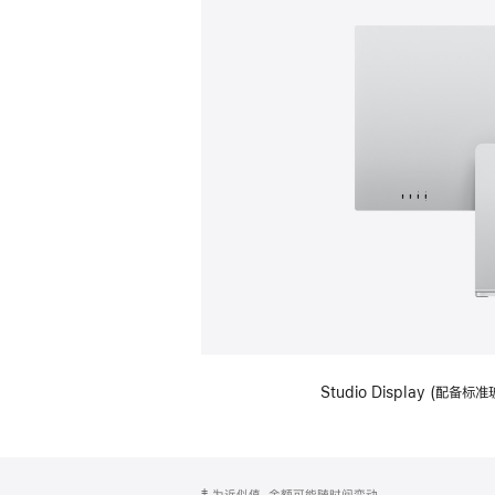
Studio Display (
网
脚