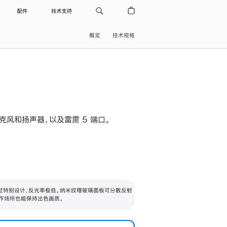
配件
技术支持
概览
技术规格
级麦克风和扬声器，以及雷雳 5 端口。
过特别设计，反光率极低。纳米纹理玻璃面板可分散反射
作场所也能保持出色画质。