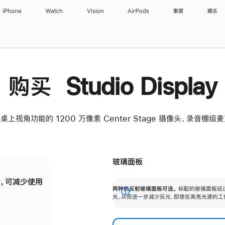
iPhone
Watch
Vision
AirPods
家居
娱乐
购买 Studio Display
桌上视角功能的 1200 万像素 Center Stage 摄像头、录音棚
玻璃面板
，可减少使用
纳米纹理玻璃面板可进一步减少反光，即使在
两种抗反射玻璃面板可选。
标配的玻璃面板经
。
有高亮光源的场所使用，也能保持出色画质。
展
光，从而进一步减少反光，即使在高亮光源的工
开