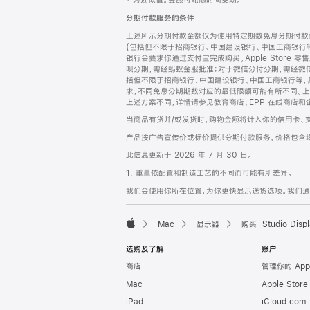
‡ 为近似值。金额可能随时间变动。
注
页
分期付款服务的条件
页
上述所示分期付款金额仅为使用特定期数免息分期付款估
脚
(包括但不限于招商银行、中国建设银行、中国工商银行
银行会要求你通过支付宝完成购买。Apple Store 零
呗分期，需经蚂蚁金服批准；对于微信分付分期，需经微信
括但不限于招商银行、中国建设银行、中国工商银行等，
求，不同免息分期期数对应的最低限额可能有所不同。上述分
上述方案不同，详情请参见教育商店、EPP 在线商店和
当商品有货并/或发货时，购物金额将计入你的信用卡、
产品按广告宣传价或标价提供分期付款服务。价格包含
此信息更新于 2026 年 7 月 30 日。
1. 重量依配置和制造工艺的不同而可能有所差异。
我们会使用你所在位置，为你更快显示送货选项。我们通过你
Mac
显示器
购买 Studio Displ
Apple
选购及了解
账户
商店
管理你的 App
Mac
Apple Stor
iPad
iCloud.com