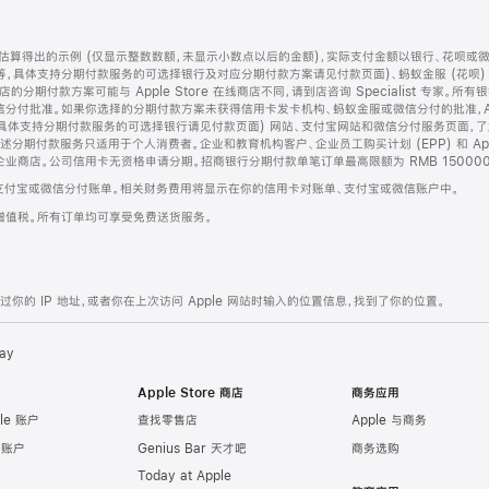
算得出的示例 (仅显示整数数额，未显示小数点以后的金额)，实际支付金额以银行、花呗或
等，具体支持分期付款服务的可选择银行及对应分期付款方案请见付款页面)、蚂蚁金服 (花呗
售店的分期付款方案可能与 Apple Store 在线商店不同，请到店咨询 Specialist 专
分付批准。如果你选择的分期付款方案未获得信用卡发卡机构、蚂蚁金服或微信分付的批准，Ap
具体支持分期付款服务的可选择银行请见付款页面) 网站、支付宝网站和微信分付服务页面，
期付款服务只适用于个人消费者。企业和教育机构客户、企业员工购买计划 (EPP) 和 Appl
企业商店。公司信用卡无资格申请分期。招商银行分期付款单笔订单最高限额为 RMB 150000
支付宝或微信分付账单。相关财务费用将显示在你的信用卡对账单、支付宝或微信账户中。
增值税。所有订单均可享受免费送货服务。
的 IP 地址，或者你在上次访问 Apple 网站时输入的位置信息，找到了你的位置。
ay
Apple Store 商店
商务应用
le 账户
查找零售店
Apple 与商务
e 账户
Genius Bar 天才吧
商务选购
Today at Apple