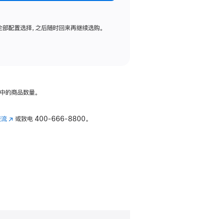
全部配置选择，之后随时回来再继续选购。
中的商品数量。
交流
(在
或致电
400-666-8800。
新
窗
口
中
打
开)