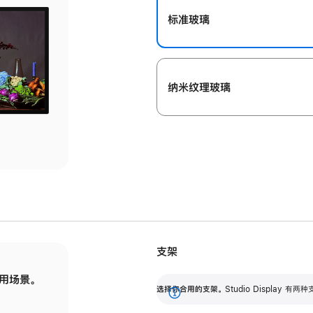
标准玻璃
纳米纹理玻璃
支架
用场景。
标配可调倾斜度的支架，提供 30 度的倾斜度
选
选择你合用的支架。
Studio Display
调节范围。
展