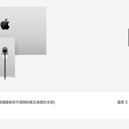
款
选
项)
配备标准玻璃面板和可调倾斜度及高度的支架)
雷雳 5 