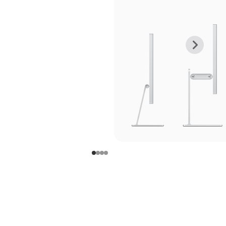
上
下
一
一
张
张
图
图
库
库
图
图
片
片
-
-
支
支
架
架