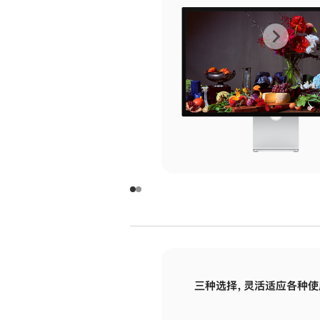
上
下
一
一
张
张
图
图
库
库
图
图
片
片
-
-
玻
玻
璃
璃
三种选择，灵活适应各种使
面
面
板
板