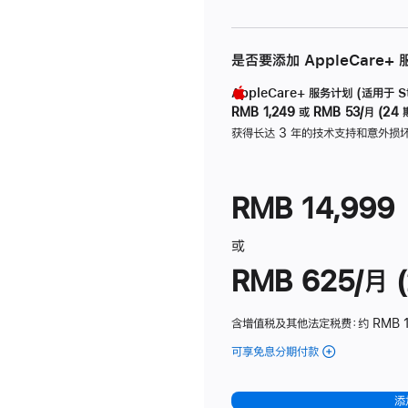
是否要添加 AppleCare+
AppleCare+ 服务计划 (适用于 Stu
RMB 1,249
或
RMB 53/月 (24 
获得长达 3 年的技术支持和意外损
RMB 14,999
或
RMB 625/月 (
含增值税及其他法定税费
：约 RMB 
可享免息分期付款
(Studio
Display
-
添