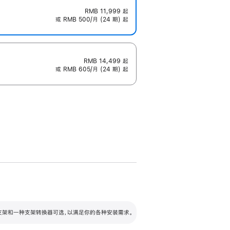
RMB 11,999
起
或 RMB 500/月 (24 期) 起
RMB 14,499
起
或 RMB 605/月 (24 期) 起
配可调倾斜度及高度的支架，额外增加 105
VESA 支架转换器
 有两种支架和一种支架转换器可选，以满足你的各种安装需求。
毫米的高度调节范围。
容的支架 (未随附)