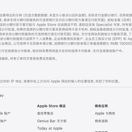
算得出的示例 (仅显示整数数额，未显示小数点以后的金额)，实际支付金额以银行、花呗或
等，具体支持分期付款服务的可选择银行及对应分期付款方案请见付款页面)、蚂蚁金服 (花呗
售店的分期付款方案可能与 Apple Store 在线商店不同，请到店咨询 Specialist 专
分付批准。如果你选择的分期付款方案未获得信用卡发卡机构、蚂蚁金服或微信分付的批准，Ap
具体支持分期付款服务的可选择银行请见付款页面) 网站、支付宝网站和微信分付服务页面，
期付款服务只适用于个人消费者。企业和教育机构客户、企业员工购买计划 (EPP) 和 Appl
企业商店。公司信用卡无资格申请分期。招商银行分期付款单笔订单最高限额为 RMB 150000
支付宝或微信分付账单。相关财务费用将显示在你的信用卡对账单、支付宝或微信账户中。
增值税。所有订单均可享受免费送货服务。
的 IP 地址，或者你在上次访问 Apple 网站时输入的位置信息，找到了你的位置。
ay
Apple Store 商店
商务应用
le 账户
查找零售店
Apple 与商务
e 账户
Genius Bar 天才吧
商务选购
Today at Apple