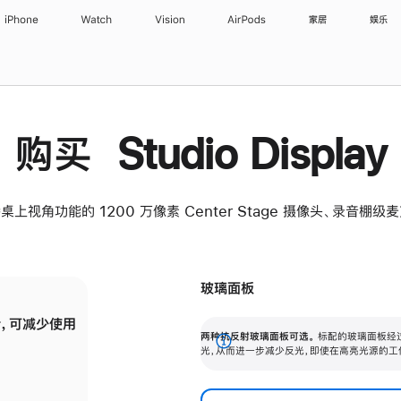
iPhone
Watch
Vision
AirPods
家居
娱乐
购买 Studio Display
桌上视角功能的 1200 万像素 Center Stage 摄像头、录音棚
玻璃面板
，可减少使用
纳米纹理玻璃面板可进一步减少反光，即使在
两种抗反射玻璃面板可选。
标配的玻璃面板经
。
有高亮光源的场所使用，也能保持出色画质。
展
光，从而进一步减少反光，即使在高亮光源的工
开