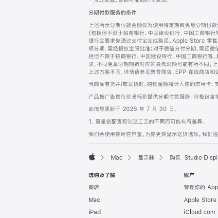
‡ 为近似值。金额可能随时间变动。
注
页
分期付款服务的条件
页
上述所示分期付款金额仅为使用特定期数免息分期付款估
脚
(包括但不限于招商银行、中国建设银行、中国工商银行
银行会要求你通过支付宝完成购买。Apple Store 零
呗分期，需经蚂蚁金服批准；对于微信分付分期，需经微信
括但不限于招商银行、中国建设银行、中国工商银行等，
求，不同免息分期期数对应的最低限额可能有所不同。上述分
上述方案不同，详情请参见教育商店、EPP 在线商店和
当商品有货并/或发货时，购物金额将计入你的信用卡、
产品按广告宣传价或标价提供分期付款服务。价格包含
此信息更新于 2026 年 7 月 30 日。
1. 重量依配置和制造工艺的不同而可能有所差异。
我们会使用你所在位置，为你更快显示送货选项。我们通过你
Mac
显示器
购买 Studio Displ
Apple
选购及了解
账户
商店
管理你的 App
Mac
Apple Stor
iPad
iCloud.com