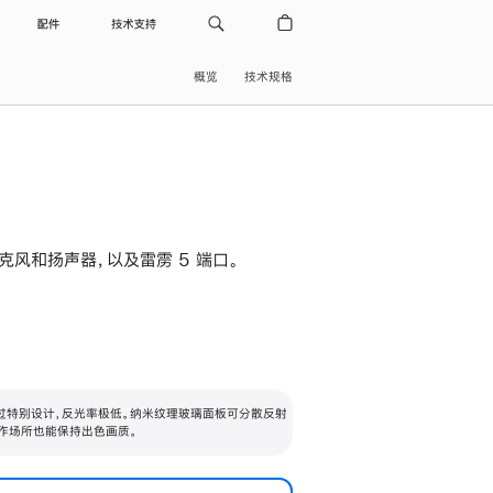
配件
技术支持
概览
技术规格
级麦克风和扬声器，以及雷雳 5 端口。
过特别设计，反光率极低。纳米纹理玻璃面板可分散反射
作场所也能保持出色画质。