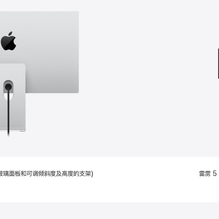
款
选
项)
配备标准玻璃面板和可调倾斜度及高度的支架)
雷雳 5 