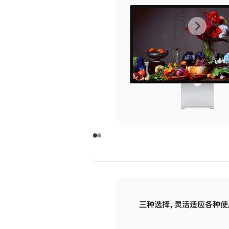
上
下
一
一
张
张
图
图
库
库
图
图
片
片
-
-
玻
玻
璃
璃
三种选择，灵活适应各种使
面
面
板
板