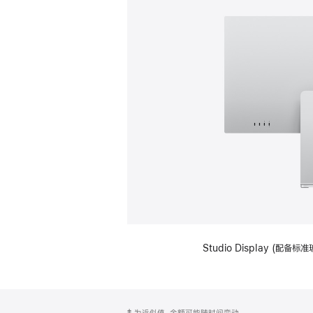
Studio Display (
网
脚