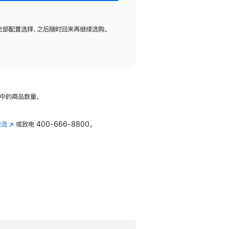
全部配置选择，之后随时回来再继续选购。
中的商品数量。
交流
(在
或致电
400-666-8800。
新
窗
口
中
打
开)