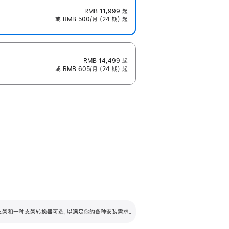
RMB 11,999
起
或 RMB 500/月 (24 期) 起
RMB 14,499
起
或 RMB 605/月 (24 期) 起
配可调倾斜度及高度的支架，额外增加 105
VESA 支架转换器
 有两种支架和一种支架转换器可选，以满足你的各种安装需求。
毫米的高度调节范围。
容的支架 (未随附)