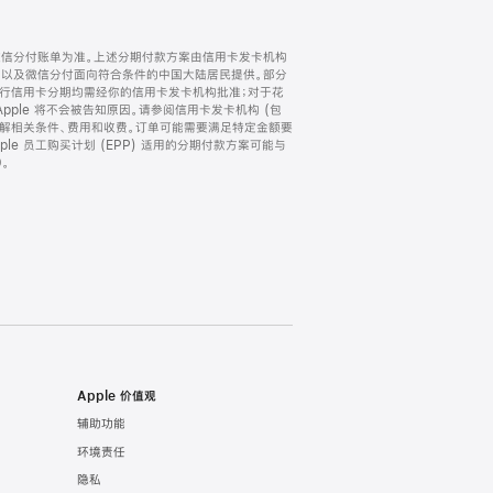
微信分付账单为准。上述分期付款方案由信用卡发卡机构
) 以及微信分付面向符合条件的中国大陆居民提供。部分
家。所有银行信用卡分期均需经你的信用卡发卡机构批准；对于花
ple 将不会被告知原因。请参阅信用卡发卡机构 (包
了解相关条件、费用和收费。订单可能需要满足特定金额要
e 员工购买计划 (EPP) 适用的分期付款方案可能与
。
Apple 价值观
辅助功能
环境责任
隐私