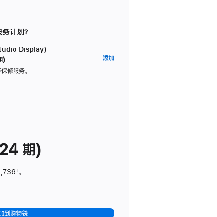
 服务计划？
dio Display)
AppleCare+
添加
期)
服
坏保修服务。
务
计
划
(适
用
于
24 期)
Studio
Display)
1,736
脚
‡。
注
加到购物袋