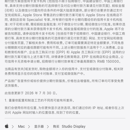
期付款方案由信用卡发卡机构 (包括但不限于招商银行、中国建设银行、中国工商银行
等，具体支持分期付款服务的可选择银行及对应分期付款方案请见付款页面)、蚂蚁金服
(花呗) 以及微信分付面向符合条件的中国大陆居民提供。部分银行会要求你通过支付
宝完成购买。Apple Store 零售店的分期付款方案可能与 Apple Store 在线商店不
同，请到店咨询 Specialist 专家。所有银行信用卡分期均需经你的信用卡发卡机构批
准；对于花呗分期，需经蚂蚁金服批准；对于微信分付分期，需经微信分付批准。如果你选
择的分期付款方案未获得信用卡发卡机构、蚂蚁金服或微信分付的批准，Apple 将不会
被告知原因。请参阅信用卡发卡机构 (包括但不限于招商银行、中国建设银行、中国工商
银行等，具体支持分期付款服务的可选择银行请见付款页面) 网站、支付宝网站和微信
分付服务页面，了解相关条件、费用和收费。订单可能需要满足特定金额要求，不同免息
分期期数对应的最低限额可能有所不同。上述分期付款服务只适用于个人消费者。企业
和教育机构客户、企业员工购买计划 (EPP) 和 Apple 员工购买计划 (EPP) 适用的分
期付款方案可能与上述方案不同，详情请参见教育商店、EPP 在线商店和企业商店。公
司信用卡无资格申请分期。招商银行分期付款单笔订单最高限额为 RMB 150000。
当商品有货并/或发货时，购物金额将计入你的信用卡、支付宝或微信分付账单。相关财
务费用将显示在你的信用卡对账单、支付宝或微信账户中。
产品按广告宣传价或标价提供分期付款服务。价格包含增值税。所有订单均可享受免费
送货服务。
此信息更新于 2026 年 7 月 30 日。
1. 重量依配置和制造工艺的不同而可能有所差异。
我们会使用你所在位置，为你更快显示送货选项。我们通过你的 IP 地址，或者你在上次
访问 Apple 网站时输入的位置信息，找到了你的位置。
Mac
显示器
购买 Studio Display