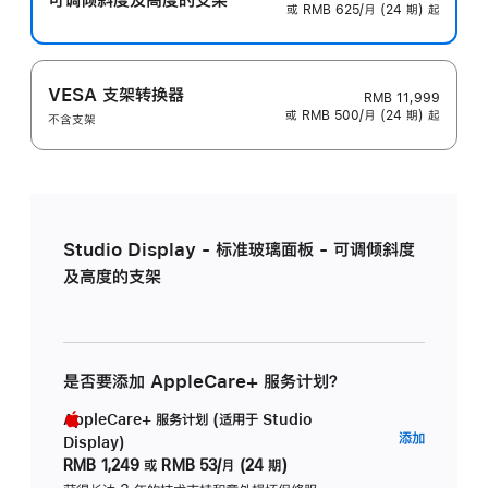
或 RMB 625/月 (24 期) 起
VESA 支架转换器
RMB 11,999
或 RMB 500/月 (24 期) 起
不含支架
Studio Display - 标准玻璃面板 - 可调倾斜度
及高度的支架
是否要添加 AppleCare+ 服务计划？
AppleCare+ 服务计划 (适用于 Studio
AppleC
添加
Display)
服
RMB 1,249
或
RMB 53/月 (24 期)