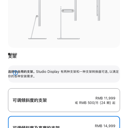
支架
选择你合用的支架。
Studio Display 有两种支架和一种支架转换器可选，以满足
展
你的各种安装需求。
开
RMB 11,999
可调倾斜度的支架
或 RMB 500/月 (24 期) 起
RMB 14,999
可调倾斜度及高‍度的支‍架