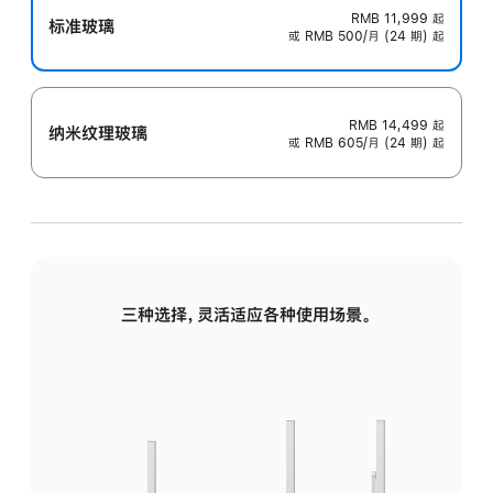
RMB 11,999
起
标准玻璃
或 RMB 500/月 (24 期) 起
RMB 14,499
起
纳米纹理玻璃
或 RMB 605/月 (24 期) 起
三种选择，灵活适应各种使用场景。
标