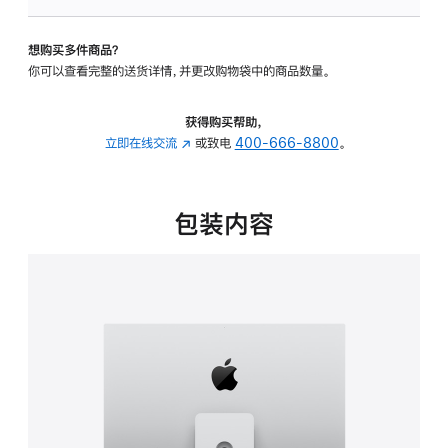
可
调
想购买多件商品？
倾
你可以查看完整的送货详情，并更改购物袋中的商品数量。
斜
度
及
获得购买帮助，
高
立即在线交流
(在
或致电
400-666-8800
。
度
新
的
窗
支
口
包装内容
架
中
的
打
分
开)
期
付
款
选
项)