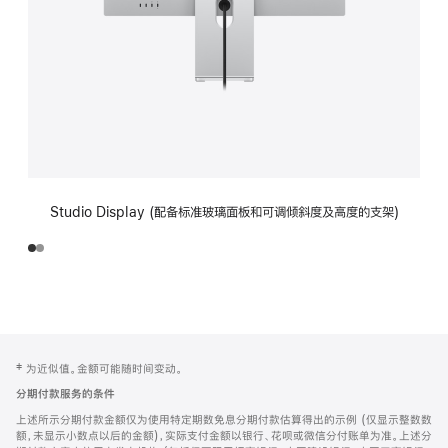
Studio Display (配备标准玻璃面板和可调倾斜度及高度的支架)
网
脚
‡ 为近似值。金额可能随时间变动。
注
页
分期付款服务的条件
页
上述所示分期付款金额仅为使用特定期数免息分期付款估算得出的示例 (仅显示整数数
脚
额，未显示小数点以后的金额)，实际支付金额以银行、花呗或微信分付账单为准。上述分