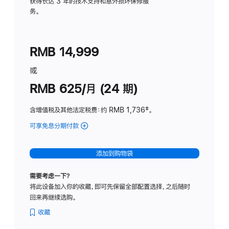
务
获得长达 3 年的技术支持和意外损坏保修服
务。
计
划
(适
RMB 14,999
用
于
或
Studio
RMB 625/月 (24 期)
Display
含增值税及其他法定税费
：约 RMB 1,736
脚
‡。
注
可享免息分期付款
(Studio
Display
-
添加到购物袋
标
准
需要考虑一下？
玻
将此设备加入你的收藏，即可先保留全部配置选择，之后随时
璃
回来再继续选购。
面
板
收藏
-