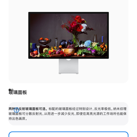
玻璃面板
两种抗反射玻璃面板可选。
标配的玻璃面板经过特别设计，反光率极低。纳米纹理
展
玻璃面板可分散反射光，从而进一步减少反光，即使在高亮光源的工作场所也能保
持出色画质。
开